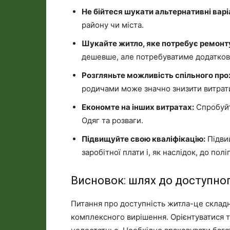
Не бійтеся шукати альтернативні варі
району чи міста.
Шукайте житло, яке потребує ремонт
дешевше, але потребуватиме додаткови
Розгляньте можливість спільного пр
родичами може значно знизити витрати
Економте на інших витратах:
Спробуйт
Одяг та розваги.
Підвищуйте свою кваліфікацію:
Підви
заробітної плати і, як наслідок, до по
Висновок: шлях до доступно
Питання про доступність житла-це складн
комплексного вирішення. Орієнтуватися ті