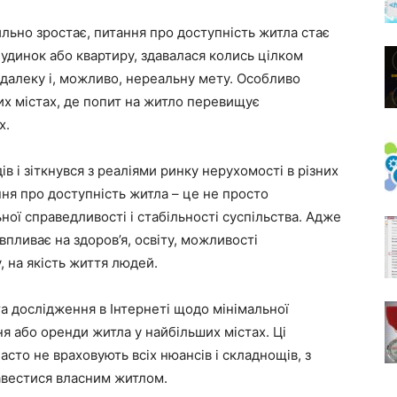
хильно зростає, питання про доступність житла стає
будинок або квартиру, здавалася колись цілком
далеку і, можливо, нереальну мету. Особливо
их містах, де попит на житло перевищує
х.
ів і зіткнувся з реаліями ринку нерухомості в різних
ння про доступність житла – це не просто
ої справедливості і стабільності суспільства. Адже
впливає на здоров’я, освіту, можливості
, на якість життя людей.
та дослідження в Інтернеті щодо мінімальної
ня або оренди житла у найбільших містах. Ці
асто не враховують всіх нюансів і складнощів, з
авестися власним житлом.