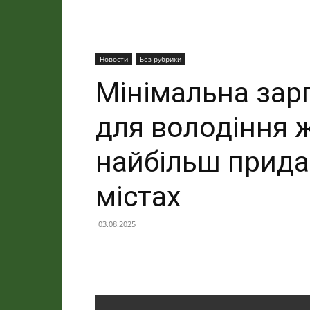
Новости
Без рубрики
Мінімальна зар
для володіння 
найбільш прида
містах
03.08.2025