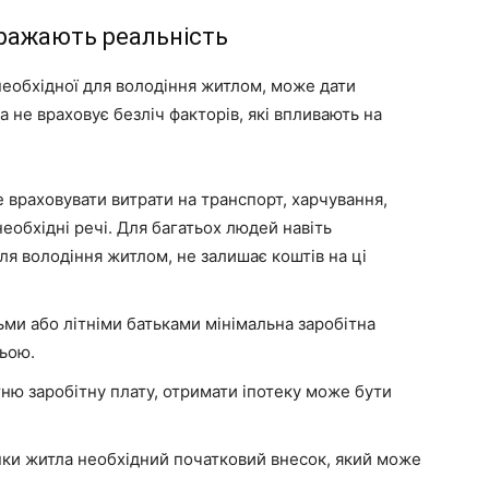
ражають реальність
 необхідної для володіння житлом, може дати
 не враховує безліч факторів, які впливають на
 враховувати витрати на транспорт, харчування,
еобхідні речі. Для багатьох людей навіть
для володіння житлом, не залишає коштів на ці
ьми або літніми батьками мінімальна заробітна
ьою.
ню заробітну плату, отримати іпотеку може бути
ки житла необхідний початковий внесок, який може
.