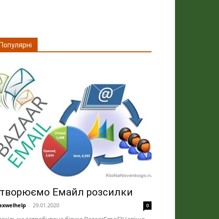
Популярні
творюємо Емайл розсилки
xwelhelp
-
29.01.2020
0