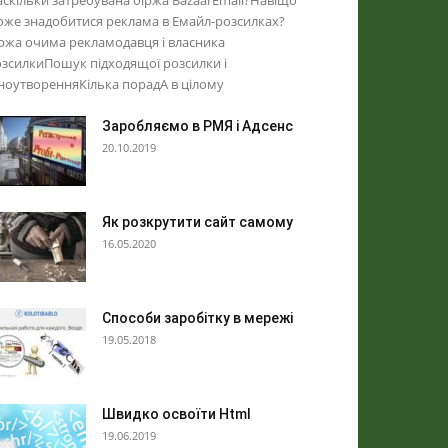
скільки затребувана біржа BazaarEmail?Навіщо
же знадобитися реклама в Емайл-розсилках?
ржа очима рекламодавця і власника
зсилкиПошук підходящої розсилки і
ноутворенняКілька порадА в цілому
Заробляємо в РМЯ і Адсенс
20.10.2019
Як розкрутити сайт самому
16.05.2020
Способи заробітку в мережі
19.05.2018
Швидко освоїти Html
19.06.2019