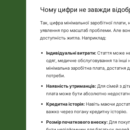
Чому цифри не завжди відоб
Так, цифра мінімальної заробітної плати,
уявлення про масштаб проблеми. Але вона
доступність житла. Наприклад:
Індивідуальні витрати:
Стаття може не
одяг, медичне обслуговування та інші н
мінімальна заробітна плата, достатня 
потреби.
Наявність утриманців:
Для сімей з діт
плата може бути абсолютно недостатн
Кредитна історія:
Навіть маючи достат
важко через погану кредитну історію.
Розмір початкового внеску:
Для покуп
бути непідйомним для багатьох людей