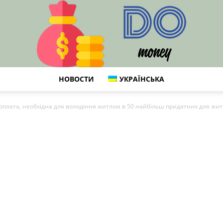
НОВОСТИ
УКРАЇНСЬКА
DO
рплата, необхідна для володіння житлом в 50 найбільш придатних для житт