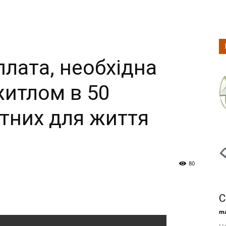
плата, необхідна
житлом в 50
тних для життя
80
С
ma