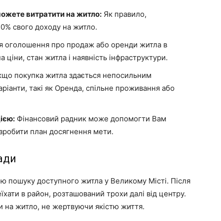
ожете витратити на житло:
Як правило,
0% свого доходу на житло.
я оголошення про продаж або оренди житла в
а ціни, стан житла і наявність інфраструктури.
що покупка житла здається непосильним
аріанти, такі як Оренда, спільне проживання або
ією:
Фінансовий радник може допомогти Вам
озробити план досягнення мети.
ади
ою пошуку доступного житла у Великому Місті. Після
їхати в район, розташований трохи далі від центру.
и на житло, не жертвуючи якістю життя.