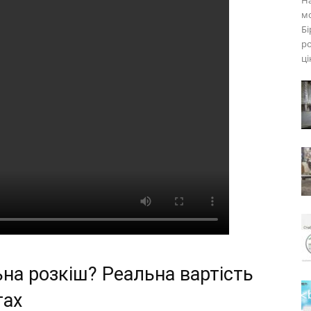
На
мо
Бі
ро
ці
ьна розкіш? Реальна вартість
тах