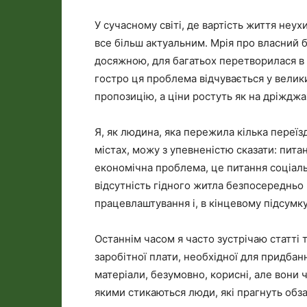
У сучасному світі, де вартість життя неу
все більш актуальним. Мрія про власний 
досяжною, для багатьох перетворилася в 
гостро ця проблема відчувається у велик
пропозицію, а ціни ростуть як на дріжджа
Я, як людина, яка пережила кілька переїзд
містах, можу з упевненістю сказати: пита
економічна проблема, це питання соціальн
відсутність гідного житла безпосередньо 
працевлаштування і, в кінцевому підсумку
Останнім часом я часто зустрічаю статті 
заробітної плати, необхідної для придбан
матеріали, безумовно, корисні, але вони ч
якими стикаються люди, які прагнуть обз