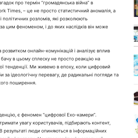
згадок про термін “громадянська війна” в
rk Times, – це не просто статистичний аномалія, а
 політичних розломів, які розколюють
за цим феноменом, і до яких наслідків він може
за розвитком онлайн-комунікацій і аналізує вплив
 бачу в цьому сплеску не просто реакцію на
ої тенденції. Ми живемо в епоху, коли цифровий
и за ідеологічну перевагу, де радикальні погляди та
кого поширення.
енцію, є феномен “цифрової Ехо-камери”.
римати увагу користувачів, підбирають контент,
 В результаті люди опиняються в інформаційних