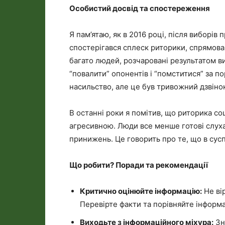
Особистий досвід та спостереження
Я пам’ятаю, як в 2016 році, після виборі
спостерігався сплеск риторики, спрямован
багато людей, розчаровані результатом в
“повалити” опонентів і “помститися” за по
насильство, але це був тривожний дзвіно
В останні роки я помітив, що риторика со
агресивною. Люди все менше готові слухат
принижень. Це говорить про те, що в сусп
Що робити? Поради та рекомендації
Критично оцінюйте інформацію:
Не ві
Перевірте факти та порівняйте інформа
Виходьте з інформаційного міхура:
Зн