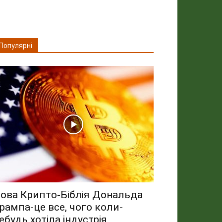
Популярні
ова Крипто-Біблія Дональда
рампа-це все, чого коли-
ебудь хотіла індустрія