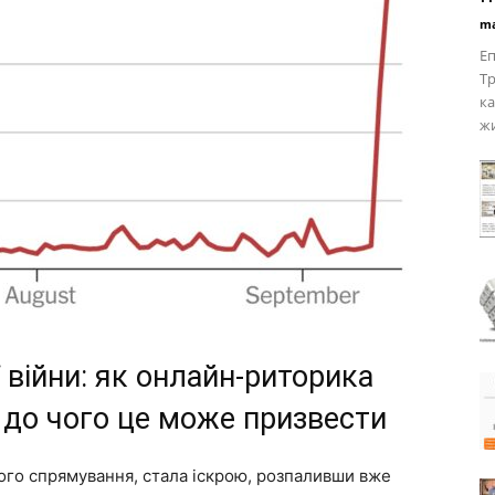
ma
Еп
Тр
ка
жи
 війни: як онлайн-риторика
 до чого це може призвести
вого спрямування, стала іскрою, розпаливши вже