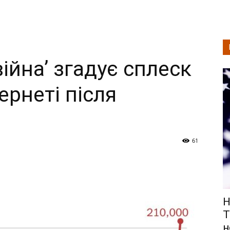
ійна’ згадує сплеск
ернеті після
61
Н
Т
н