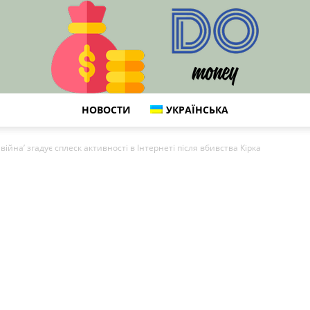
НОВОСТИ
УКРАЇНСЬКА
DO
війна’ згадує сплеск активності в Інтернеті після вбивства Кірка