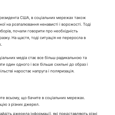
в президента США, в соціальних мережах також
ої на розпалювання ненависті і ворожості. Тоді
иборів, почали говорити про необхідність
разку. На щастя, тоді ситуація не переросла в
к.
ціальних медіа стає все більш радикальною та
и один одного і все більше схильні до образ і
ільстві наростає напруга і поляризація.
рте всьому, що бачите в соціальних мережах.
цію з різних джерел.
айдіть джерела інформації, які представляють різні