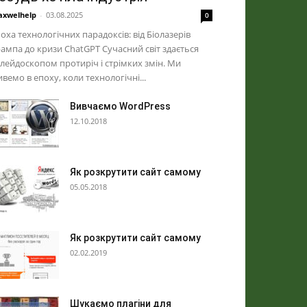
xwelhelp
-
03.08.2025
0
оха технологічних парадоксів: від Біолазерів
ампа до кризи ChatGPT Сучасний світ здається
лейдоскопом протиріч і стрімких змін. Ми
вемо в епоху, коли технологічні...
Вивчаємо WordPress
12.10.2018
Як розкрутити сайт самому
05.05.2018
Як розкрутити сайт самому
02.02.2019
Шукаємо плагіни для