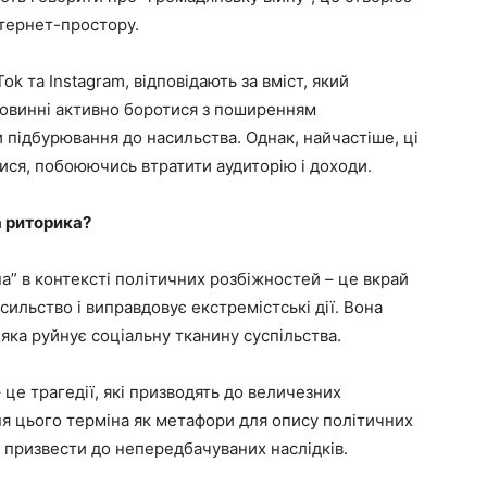
тернет-простору.
Tok та Instagram, відповідають за вміст, який
повинні активно боротися з поширенням
и підбурювання до насильства. Однак, найчастіше, ці
ися, побоюючись втратити аудиторію і доходи.
а риторика?
а” в контексті політичних розбіжностей – це вкрай
ильство і виправдовує екстремістські дії. Вона
яка руйнує соціальну тканину суспільства.
– це трагедії, які призводять до величезних
я цього терміна як метафори для опису політичних
 призвести до непередбачуваних наслідків.