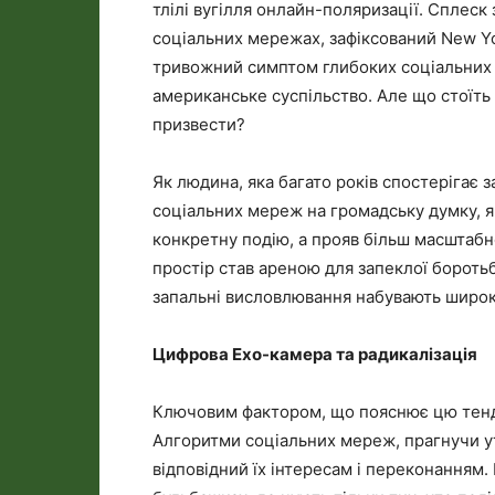
тлілі вугілля онлайн-поляризації. Сплеск 
соціальних мережах, зафіксований New Yo
тривожний симптом глибоких соціальних і
американське суспільство. Але що стоїть 
призвести?
Як людина, яка багато років спостерігає 
соціальних мереж на громадську думку, я
конкретну подію, а прояв більш масштабн
простір став ареною для запеклої боротьб
запальні висловлювання набувають широ
Цифрова Ехо-камера та радикалізація
Ключовим фактором, що пояснює цю тенд
Алгоритми соціальних мереж, прагнучи ут
відповідний їх інтересам і переконанням.