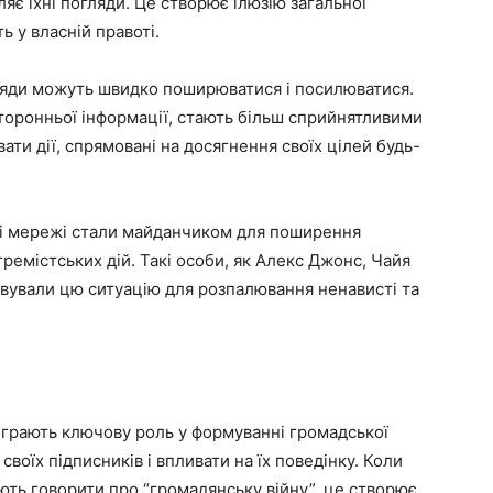
ляє їхні погляди. Це створює ілюзію загальної
ь у власній правоті.
ляди можуть швидко поширюватися і посилюватися.
сторонньої інформації, стають більш сприйнятливими
вати дії, спрямовані на досягнення своїх цілей будь-
ьні мережі стали майданчиком для поширення
тремістських дій. Такі особи, як Алекс Джонс, Чайя
вували цю ситуацію для розпалювання ненависті та
іграють ключову роль у формуванні громадської
своїх підписників і впливати на їх поведінку. Коли
ють говорити про “громадянську війну”, це створює