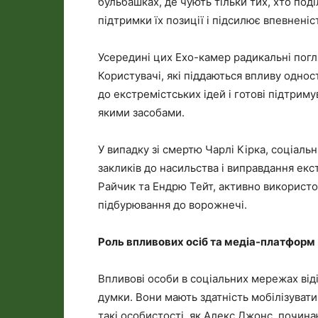
бульбашках, де чують тільки тих, хто поді
підтримки їх позиції і підсилює впевненіст
Усередині цих Ехо-камер радикальні пог
Користувачі, які піддаються впливу одно
до екстремістських ідей і готові підтриму
якими засобами.
У випадку зі смертю Чарлі Кірка, соціал
закликів до насильства і виправдання екс
Райчик та Ендрю Тейт, активно використо
підбурювання до ворожнечі.
Роль впливових осіб та медіа-платформ
Впливові особи в соціальних мережах від
думки. Вони мають здатність мобілізувати 
такі особистості, як Алекс Джонс, почина