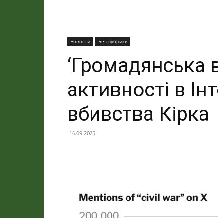
Новости
Без рубрики
‘Громадянська в
активності в Інт
вбивства Кірка
16.09.2025