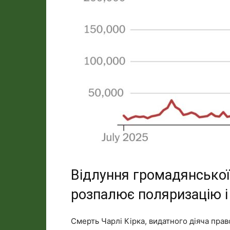
Відлуння громадянської
розпалює поляризацію і
Смерть Чарлі Кірка, видатного діяча пра