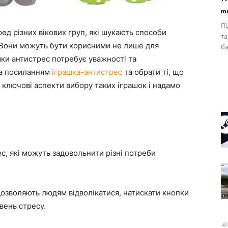
ma
Пі
ед різних вікових груп, які шукають способи
та
 Вони можуть бути корисними не лише для
ба
ашки антистрес потребує уважності та
за посиланням
іграшка-антистрес
та обрати ті, що
 ключові аспекти вибору таких іграшок і надамо
ес, які можуть задовольнити різні потреби
 дозволяють людям відволікатися, натискати кнопки
вень стресу.