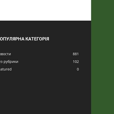
ОПУЛЯРНА КАТЕГОРІЯ
овости
881
ез рубрики
102
eatured
0