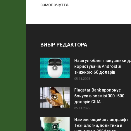
самопочуття.
ВИБІР РЕДАКТОРА
Наші улюблені навушники д
користувачів Android зі
знижкою 60 доларів
05.11.2025
Flagstar Bank пропонує
бонуси в розмірі 300 і 500
доларів США...
05.11.2025
Изменяющийся ландшафт:
Технологии, политика и