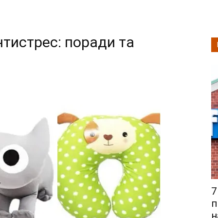
нтистрес: поради та
7
п
н