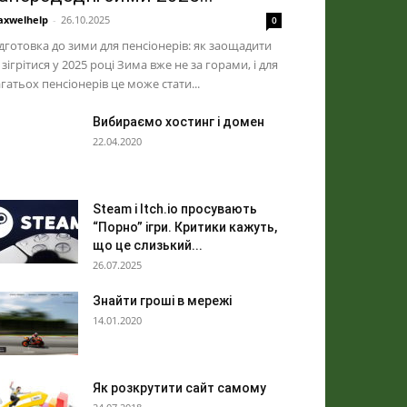
xwelhelp
-
26.10.2025
0
дготовка до зими для пенсіонерів: як заощадити
 зігрітися у 2025 році Зима вже не за горами, і для
гатьох пенсіонерів це може стати...
Вибираємо хостинг і домен
22.04.2020
Steam і Itch.io просувають
“Порно” ігри. Критики кажуть,
що це слизький...
26.07.2025
Знайти гроші в мережі
14.01.2020
Як розкрутити сайт самому