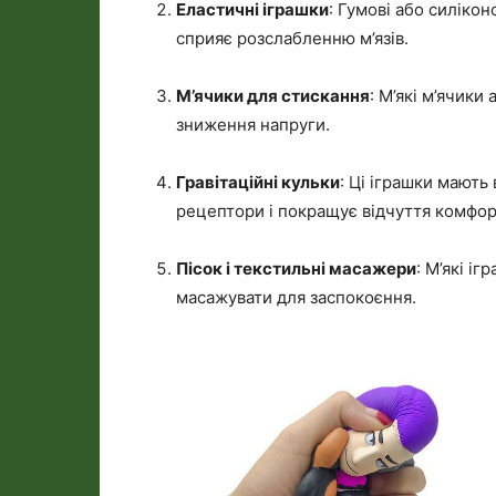
Еластичні іграшки
: Гумові або силікон
сприяє розслабленню м’язів.
М’ячики для стискання
: М’які м’ячики
зниження напруги.
Гравітаційні кульки
: Ці іграшки мають
рецептори і покращує відчуття комфор
Пісок і текстильні масажери
: М’які і
масажувати для заспокоєння.