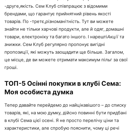
-друге,
якість
. Сем Клуб співпрацює з відомими
брендами, що гарантує прийнятний рівень якості
товарів. По -третє,
різноманітність
. Тут ви можете
знайти не тільки харчові продукти, але й одяг, домашні
товари, електроніку та багато іншого. І нарешті
Акції та
знижки
. Сем Клуб регулярно пропонує вигідні
пропозиції, які можуть заощадити ще більше. Загалом,
це місце, де ви можете отримати максимум пільг за свої
гроші.
ТОП-5 Осінні покупки в клубі Сема:
Моя особиста думка
Тепер давайте перейдемо до найцікавішого – до списку
товарів, які, на мою думку, дійсно повинні бути придбані
в клубі Сема цієї осені. Я не просто перелічу ціни та
характеристики, але спробую пояснити, чому ці речі