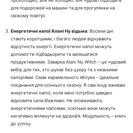
прохолодно, але не холодно. Він чудово підходить
для подорожей на машині та для прогулянки на
свіжому повітрі.
Енергетичні напої Алані Ну відьма:
Восени дні
стають коротшими, і багато людей відчувають
відсутність енергії. Енергетичні напої можуть
допомогти підбадьорити та залишатися
продуктивними. Заварка Alani Nu Witch – це чудовий
вибір для тих, хто шукає без цукру та з низькими
калоріями. Смак карамельного яблука – ідеальне
поєднання для осіннього сезону. Я сам іноді вживаю
енергетичні напої, коли мені потрібно швидко
відновити сили.
Важливо:
Не зловживають
енергетичними напоями, оскільки вони можуть
негативно вплинути на здоров’я. Модульність – ключ
до успіху.