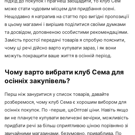
підхід до покупок і прагнеш заощадити, то клуб Сем
може стати чудовим місцем для придбання осені.
Нещодавно я натрапив на статтю про вигідні пропозиції
в цьому магазині і вирішив поділитися своїми думками
та досвідом, доповненою особистими рекомендаціями.
Замість простої передачі товарів я спробую пояснити,
чому ці речі дійсно варто купувати зараз, і як вони
можуть покращити ваше життя в осінній період.
Чому варто вибрати клуб Сема для
осінніх закупівель?
Перш ніж зануритися у список товарів, давайте
розберемося, чому клуб Сема є хорошим вибором для
осінніх покупок. По -перше, це
Оптові ціни
. Навіть якщо
ви не плануєте купувати величезні вечірки, можливість
придбати речі за більш сприятливою ціною порівняно зі
звичайними магазинами, безумовно, приваблива. По