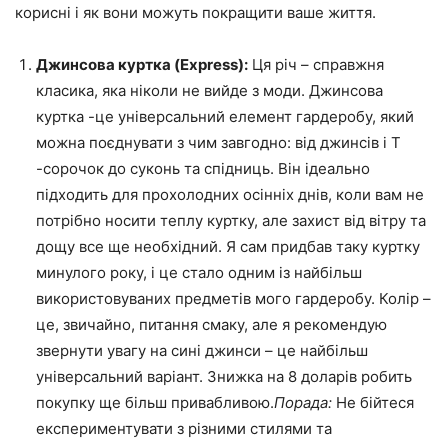
корисні і як вони можуть покращити ваше життя.
Джинсова куртка (Express):
Ця річ – справжня
класика, яка ніколи не вийде з моди. Джинсова
куртка -це універсальний елемент гардеробу, який
можна поєднувати з чим завгодно: від джинсів і Т
-сорочок до суконь та спідниць. Він ідеально
підходить для прохолодних осінніх днів, коли вам не
потрібно носити теплу куртку, але захист від вітру та
дощу все ще необхідний. Я сам придбав таку куртку
минулого року, і це стало одним із найбільш
використовуваних предметів мого гардеробу. Колір –
це, звичайно, питання смаку, але я рекомендую
звернути увагу на сині джинси – це найбільш
універсальний варіант. Знижка на 8 доларів робить
покупку ще більш привабливою.
Порада:
Не бійтеся
експериментувати з різними стилями та