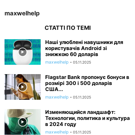
maxwelhelp
СТАТТІ ПО ТЕМІ
Наші улюблені навушники для
користувачів Android зі
знижкою 60 доларів
maxwelhelp
-
05.11.2025
Flagstar Bank пропонує бонуси в
розмірі 300 і 500 доларів
США...
maxwelhelp
-
05.11.2025
Изменяющийся ландшафт:
Технологии, политика и культура
в 2024 году
maxwelhelp
-
05.11.2025