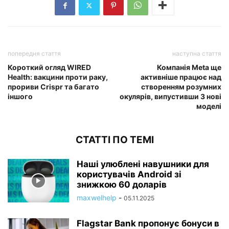
попередня стаття
наступна стаття
Короткий огляд WIRED
Компанія Meta ще
Health: вакцини проти раку,
активніше працює над
прориви Crispr та багато
створенням розумних
іншого
окулярів, випустивши 3 нові
моделі
СТАТТІ ПО ТЕМІ
Наші улюблені навушники для
користувачів Android зі
знижкою 60 доларів
maxwelhelp
-
05.11.2025
Flagstar Bank пропонує бонуси в