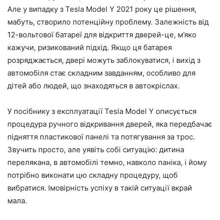
Але у випадку з Tesla Model Y 2021 року це рішення,
мабуть, створило потенційну проблему. Залежність від
12-вольтової батареї для відкриття дверей-це, м’яко
кажучи, ризикований підхід. Якщо ця батарея
розряджається, двері можуть заблокуватися, і вихід з
автомобіля стає складним завданням, особливо для
дітей або людей, що знаходяться в автокріслах.
У посібнику з експлуатації Tesla Model Y описується
процедура ручного відкривання дверей, яка передбачає
підняття пластикової панелі та потягування за трос.
Звучить просто, але уявіть собі ситуацію: дитина
перелякана, в автомобілі темно, навколо паніка, і йому
потрібно виконати цю складну процедуру, щоб
вибратися. Імовірність успіху в такій ситуації вкрай
мала.