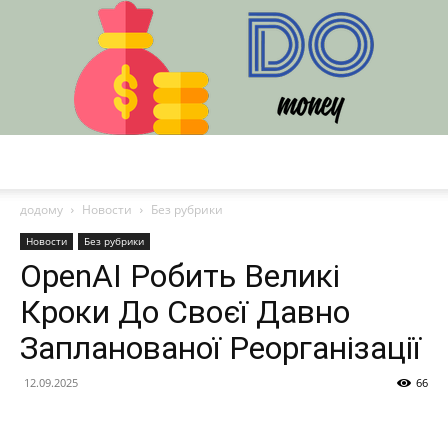
DO
додому
Новости
Без рубрики
Новости
Без рубрики
OpenAI Робить Великі
Кроки До Своєї Давно
Запланованої Реорганізації
12.09.2025
66