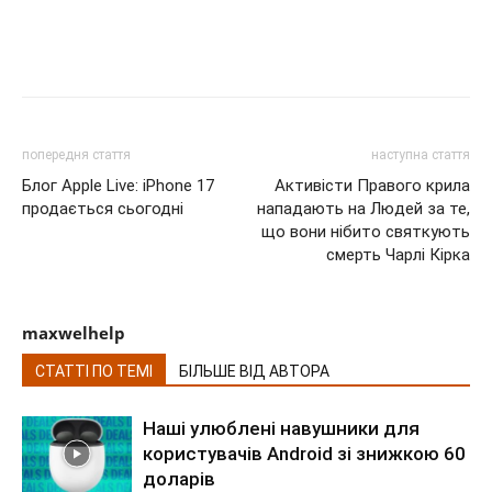
попередня стаття
наступна стаття
Блог Apple Live: iPhone 17
Активісти Правого крила
продається сьогодні
нападають на Людей за те,
що вони нібито святкують
смерть Чарлі Кірка
maxwelhelp
СТАТТІ ПО ТЕМІ
БІЛЬШЕ ВІД АВТОРА
Наші улюблені навушники для
користувачів Android зі знижкою 60
доларів