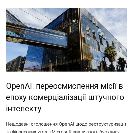
OpenAI: переосмислення місії в
епоху комерціалізації штучного
інтелекту
Нещодавні оголошення OpenAI щодо реструктуризації
та фінансових угод з Microsoft викликають бурхливу