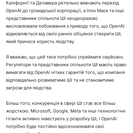
Каліфорнії та Делавера ретельно вивчають перехід
OpenAI до громадської корпорації, а Ілон Маск та інші
представники спільноти ШІ неодноразово
висловлювали побоювання з приводу того, що OpenAI
відмовляється від своїх ранніх обіцянок створити ШІ,
який принесе користь людству.
Я вважаю, що цей тиск потрібно сприймати серйозно.
Регулятори та представники спільноти ШІ мають право
вимагати від OpenAI чітких гарантій того, що компанія
відповідально розвиватиме ШІ та не становитиме
загрози для людства.
Більш того, конкуренція в сфері ШІ стає все більш
жорсткою. Microsoft, Google, Meta та інші технологічні
гіганти активно інвестують у розробку ШІ, і OpenAI
потрібно буде постійно вдосконалювати свої