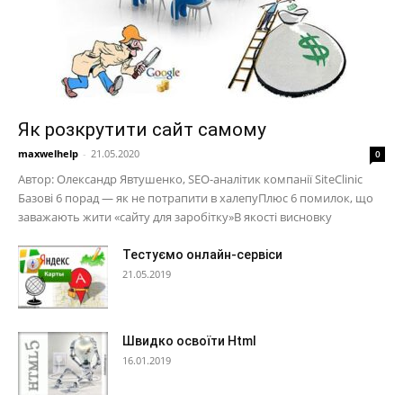
Як розкрутити сайт самому
maxwelhelp
-
21.05.2020
0
Автор: Олександр Явтушенко, SEO-аналітик компанії SiteClinic
Базові 6 порад — як не потрапити в халепуПлюс 6 помилок, що
заважають жити «сайту для заробітку»В якості висновку
Тестуємо онлайн-сервіси
21.05.2019
Швидко освоїти Html
16.01.2019