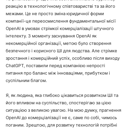
реакцію в технологічному співтоваристві та за його
межами. Це не просто зміна юридичної форми
компанії-це переосмислення фундаментальної місії
OpenAI в умовах стрімкої комерціалізації штучного
інтелекту. З моменту заснування OpenAI як
некомерційної організації, метою було створення
безпечного і корисного ШІ для людства. Але стрімке
зростання і комерційний успіх, особливо після виходу
ChatGPT, поставили перед компанією непрості
питання про баланс між інноваціями, прибутком і
суспільним благом.
Я, як людина, яка глибоко цікавиться розвитком ШІ та
його впливом на суспільство, спостерігаю за цією
ситуацією з великою увагою. На мою думку, прагнення
OpenAI до комерціалізації не є, саме по собі, чимось
поганим. Зрештою, для розвитку технологій потрібні