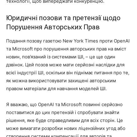
технології, щоб випереджати конкуренцію.
Юридичні позови та претензії щодо
Порушення Авторських Прав
Подання позову газетою New York Times проти OpenAI
та Microsoft про порушення авторських прав на вміст
новин, пов’язаний із системами ШІ, – це ще один
дзвінок. Цей позов може мати серйозні наслідки для
всієї індустрії ШІ, оскільки він піднімає питання про те,
як можна використовувати захищені авторським
правом матеріали для навчання моделей ШІ.
Я вважаю, що OpenAI та Microsoft повинні серйозно
поставитися до цих претензій і спробувати знайти
рішення, яке буде справедливим для всіх сторін. Це
може вимагати розробки нових ліцензійних угод або
створення системи компенсації для авторів та