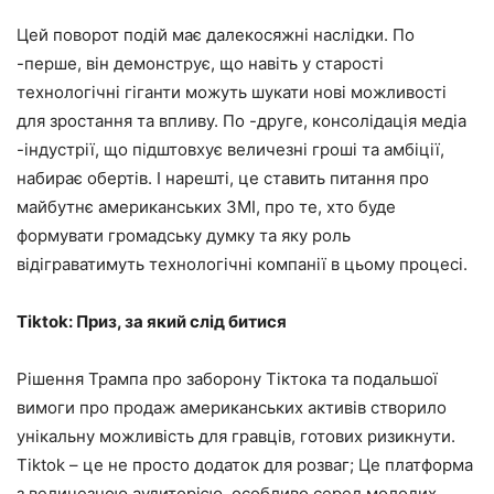
Цей поворот подій має далекосяжні наслідки. По
-перше, він демонструє, що навіть у старості
технологічні гіганти можуть шукати нові можливості
для зростання та впливу. По -друге, консолідація медіа
-індустрії, що підштовхує величезні гроші та амбіції,
набирає обертів. І нарешті, це ставить питання про
майбутнє американських ЗМІ, про те, хто буде
формувати громадську думку та яку роль
відіграватимуть технологічні компанії в цьому процесі.
Tiktok: Приз, за ​​який слід битися
Рішення Трампа про заборону Тіктока та подальшої
вимоги про продаж американських активів створило
унікальну можливість для гравців, готових ризикнути.
Tiktok – це не просто додаток для розваг; Це платформа
з величезною аудиторією, особливо серед молодих