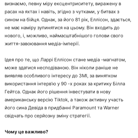
визнаємо, певну міру ексцентриситету, виражену в
расах на яхтах і навіть, згідно з чутками, у битвах з
сином на бійця. Однак, за його 81 рік, Еллісон, здається,
не має наміру зупинятися на цьому. Він входить до
нового, і, можливо, наймасштабнішого голови свого
життя-завоювання медіа-імперії.
Ідея про те, що Ларрі Еллісон стане медіа -магнатом,
може здатися несподіваною. Він ніколи раніше не
виявляв особливого інтересу до ЗМІ, за винятком
використання інтерв’ю у 90 -х роках за критику Білла
Гейтса. Однак його рішення інвестувати в нову
американську версію Tiktok, а також активну участь
його сина Девіда в придбанні Paramount та Warner
свідчать про серйозну зміну стратегії.
Чому це важливо?