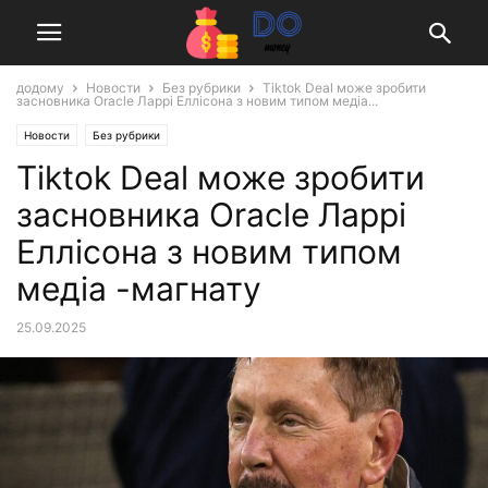
додому
Новости
Без рубрики
Tiktok Deal може зробити
засновника Oracle Ларрі Еллісона з новим типом медіа...
Новости
Без рубрики
Tiktok Deal може зробити
засновника Oracle Ларрі
Еллісона з новим типом
медіа -магнату
25.09.2025