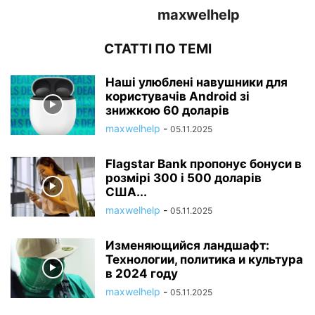
maxwelhelp
СТАТТІ ПО ТЕМІ
Наші улюблені навушники для
користувачів Android зі
знижкою 60 доларів
maxwelhelp
-
05.11.2025
Flagstar Bank пропонує бонуси в
розмірі 300 і 500 доларів
США...
maxwelhelp
-
05.11.2025
Изменяющийся ландшафт:
Технологии, политика и культура
в 2024 году
maxwelhelp
-
05.11.2025