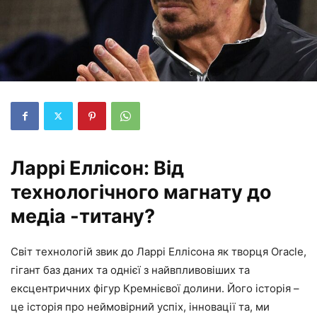
Ларрі Еллісон: Від
технологічного магнату до
медіа -титану?
Світ технологій звик до Ларрі Еллісона як творця Oracle,
гігант баз даних та однієї з найвпливовіших та
ексцентричних фігур Кремнієвої долини. Його історія –
це історія про неймовірний успіх, інновації та, ми