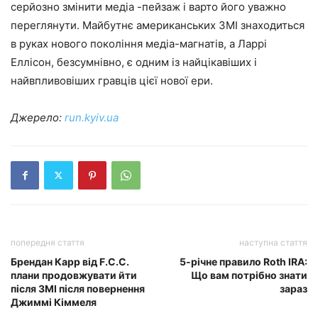
серйозно змінити медіа -пейзаж і варто його уважно
переглянути. Майбутнє американських ЗМІ знаходиться
в руках нового покоління медіа-магнатів, а Ларрі
Еллісон, безсумнівно, є одним із найцікавіших і
найвпливовіших гравців цієї нової ери.
Джерело:
run.kyiv.ua
попередня стаття
наступна стаття
Брендан Карр від F.C.C.
5-річне правило Roth IRA:
плани продовжувати йти
Що вам потрібно знати
після ЗМІ після повернення
зараз
Джиммі Кіммеля