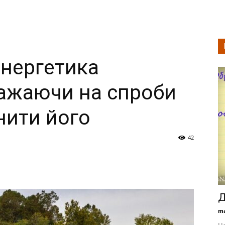
нергетика
важаючи на спроби
нити його
42
Д
ma