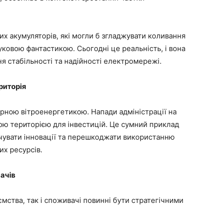
ких акумуляторів, які могли б згладжувати коливання
ауковою фантастикою. Сьогодні це реальність, і вона
я стабільності та надійності електромережі.
риторія
орною вітроенергетикою. Напади адміністрації на
ою територією для інвестицій. Це сумний приклад
ічувати інновації та перешкоджати використанню
х ресурсів.
ачів
мства, так і споживачі повинні бути стратегічними