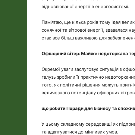
відновлюваної енергії в енергосистемі.
Пам’ятаю, ще кілька років тому ідея вели
сонячної та вітрової енергії, здавалася н
стає все більш важливою для забезпеченн
Офшорний вітер: Майже недоторкана те
Окремої уваги заслуговує ситуація з офш
галузь зробили її практично недоторканн
того, як політичні рішення можуть пригн
величезного потенціалу офшорних вітрови
що робити Поради для бізнесу та спожив
У цьому складному середовищі як підприє
та адаптуватися до мінливих умов.