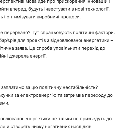
перспективі мова йде про прискорення інновацій і
ийти вперед, будуть інвестувати в нові технології,
ь і оптимізувати виробничі процеси.
е перервано? Тут спрацьовують політичні фактори.
бар’єрів для проектів з відновлюваної енергетики –
ітична заява. Це спроба уповільнити перехід до
йні джерела енергії.
 заплатимо за цю політичну нестабільність?
рахунки за електроенергію та затримка переходу до
теми.
овлюваної енергетики не тільки не призведуть до
е й створять низку негативних наслідків: