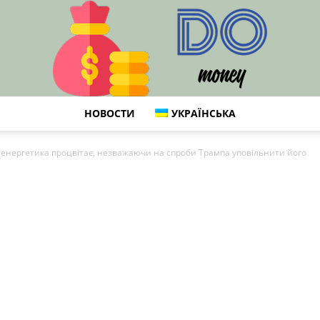
НОВОСТИ
УКРАЇНСЬКА
DO
енергетика процвітає, незважаючи на спроби Трампа уповільнити його