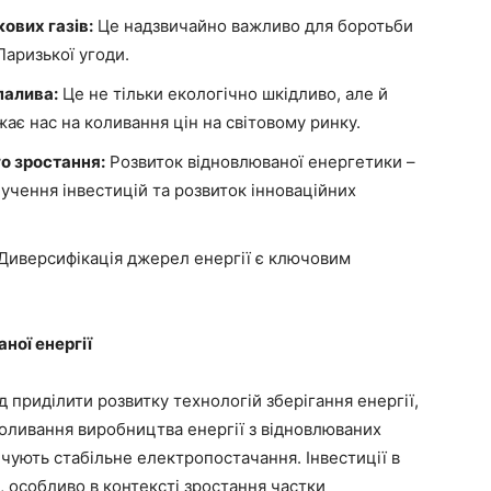
ових газів:
Це надзвичайно важливо для боротьби
Паризької угоди.
палива:
Це не тільки екологічно шкідливо, але й
ає нас на коливання цін на світовому ринку.
о зростання:
Розвиток відновлюваної енергетики –
учення інвестицій та розвиток інноваційних
Диверсифікація джерел енергії є ключовим
ної енергії
ід приділити розвитку технологій зберігання енергії,
оливання виробництва енергії з відновлюваних
печують стабільне електропостачання. Інвестиції в
 особливо в контексті зростання частки