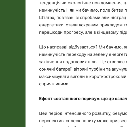
тенденція чи екологічне повідомлення, ц
неминучість і, як ми бачимо, поле битви 
Штатах, пов’язані зі спробами адміністра
енергетики, стали яскравим прикладом то
перешкоди прогресу, але в кінцевому під
Що насправді відбувається? Ми бачимо, як 
неминучість переходу на зелену енергети
закінчення податкових пільг. Це створює 
сонячні батареї, вітряні турбіни та акуму
максимізувати вигоди в короткостроковій
сприятливими.
Ефект «останнього пориву»: що це озна
Цей період інтенсивного розвитку, безумо
перспективі сплеск попиту може призвест