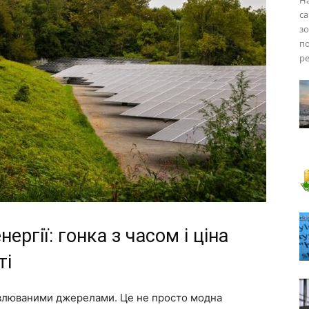
На
са
з
по
ре
ргії: гонка з часом і ціна
ті
овлюваними джерелами. Це не просто модна