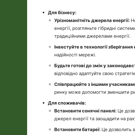
Для бізнесу:
Урізноманітніть джерела енергії:
Не
енергії, розгляньте гібридні систем
традиційними джерелами енергії.
Інвестуйте в технології зберігання е
надійності мережі.
Будьте готові до змін у законодавст
відповідно адаптуйте свою стратегі
Співпрацюйте з іншими учасниками
ринку може допомогти зменшити риз
Для споживачів:
Встановити сонячні панелі:
Це дозв
джерел енергії та заощадити на рах
Встановити батареї:
Це дозволить з