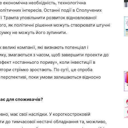
е економічна необхідність, технологічна
політичних інтересів. Останні події в Сполучених
ції Трампа уповільнити розвиток відновлюваної
го, як політичні рішення можуть створювати штучні
сумку не можуть його зупинити.
великі компанії, які визнають потенціал і
ку, змагаються з часом, щоб завершити проекти до
ефект «останнього пориву», коли інвестиції в
лятори стрімко зростають. По суті, це спроба
 перспективі, поки умови залишаються відносно
чає для споживачів?
вно, має свої наслідки. У короткостроковій
и до тимчасової нестачі обладнання та, можливо,