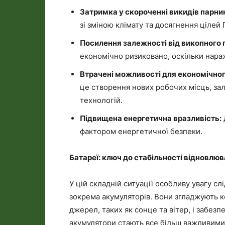
Затримка у скороченні викидів парник
зі зміною клімату та досягнення цілей 
Посилення залежності від викопного 
економічно ризиковано, оскільки нараж
Втрачені можливості для економічног
це створення нових робочих місць, зал
технологій.
Підвищена енергетична вразливість:
фактором енергетичної безпеки.
Батареї: ключ до стабільності відновлюва
У цій складній ситуації особливу увагу сл
зокрема акумуляторів. Вони згладжують к
джерел, таких як сонце та вітер, і забез
акумулятори стають все більш важливими,