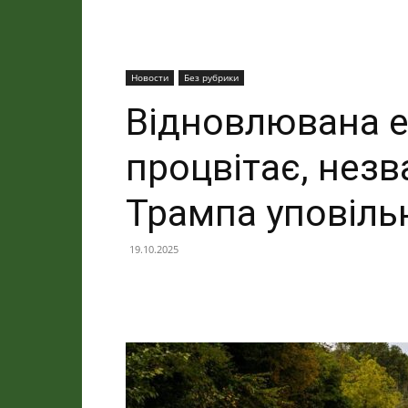
Новости
Без рубрики
Відновлювана е
процвітає, нез
Трампа уповіль
19.10.2025