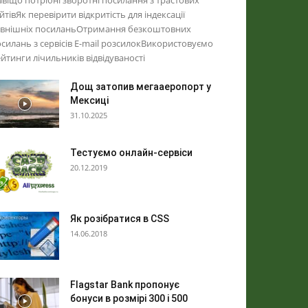
віщо потрібні зворотні посилання з трастових
йтівЯк перевірити відкритість для індексації
овнішніх посиланьОтримання безкоштовних
силань з сервісів E-mail розсилокВикористовуємо
йтинги лічильників відвідуваності
Дощ затопив мегааеропорт у
Мексиці
31.10.2025
Тестуємо онлайн-сервіси
20.12.2019
Як розібратися в CSS
14.06.2018
Flagstar Bank пропонує
бонуси в розмірі 300 і 500