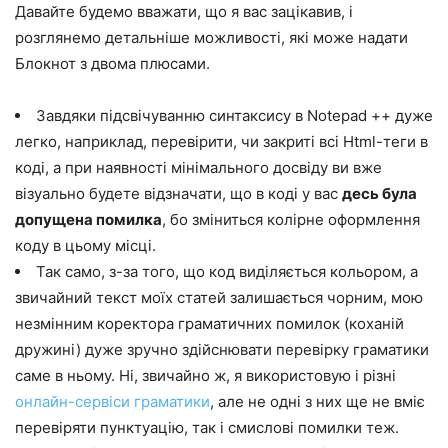
Давайте будемо вважати, що я вас зацікавив, і
розглянемо детальніше можливості, які може надати
Блокнот з двома плюсами.
Завдяки підсвічуванню синтаксису в Notepad ++ дуже
легко, наприклад, перевірити, чи закриті всі Html-теги в
коді, а при наявності мінімального досвіду ви вже
візуально будете відзначати, що в коді у вас
десь була
допущена помилка
, бо зміниться колірне оформлення
коду в цьому місці.
Так само, з-за того, що код виділяється кольором, а
звичайний текст моїх статей залишається чорним, мою
незмінним коректора граматичних помилок (коханій
дружині) дуже зручно здійснювати перевірку граматики
саме в ньому. Ні, звичайно ж, я використовую і різні
онлайн-сервіси граматики
, але не одні з них ще не вміє
перевіряти пунктуацію, так і смислові помилки теж.