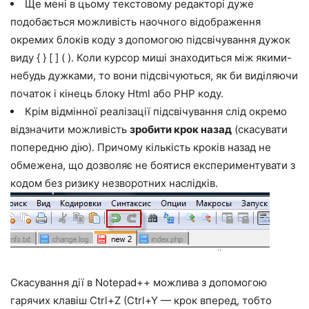
Ще мені в цьому текстовому редакторі дуже
подобається можливість наочного відображення
окремих блоків коду з допомогою підсвічування дужок
виду { } [ ] ( ). Коли курсор миші знаходиться між якими-
небудь дужками, то вони підсвічуються, як би виділяючи
початок і кінець блоку Html або PHP коду.
Крім відмінної реалізації підсвічування слід окремо
відзначити можливість
зробити крок назад
(скасувати
попередню дію). Причому кількість кроків назад не
обмежена, що дозволяє не боятися експериментувати з
кодом без ризику незворотних наслідків.
Скасування дії в Notepad++ можлива з допомогою
гарячих клавіш Ctrl+Z (Ctrl+Y — крок вперед, тобто