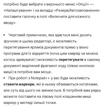
потрібно буде вибрати з верхнього меню «Опції» —
«Налаштування» і на вкладці «Резерв/Автозаповнення»
поставити галочку в полі «Включити для кожного
вводу».
Черговий примочкою, яка здається мені досить
зручною в цьому редакторі, є можливість
перетягування ярликів документів прямо у вікно
програми для їх відкриття (хоча цим навряд чи можна
когось здивувати) і можливість
перетягувати
в самому
документі виділений фрагмент коду (лівою кнопкою
миші) в потрібне вам місце.
При роботі з Notepad++ у вас буде можливість
ставити маркери
, які в ньому обзиваються нотатками,
але суть від цього не змінюється. В потрібній вам рядку
можете поставити на лівому полі клацанням миші
маркер у вигляді синьої точки.