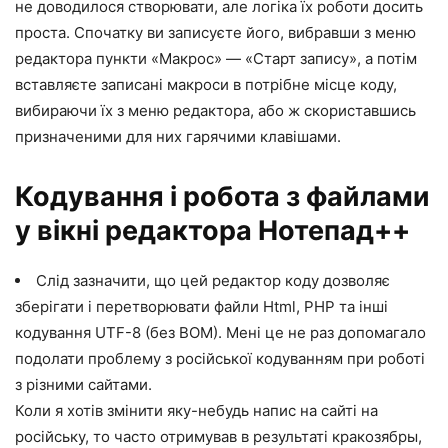
не доводилося створювати, але логіка їх роботи досить
проста. Спочатку ви записуєте його, вибравши з меню
редактора пункти «Макрос» — «Старт запису», а потім
вставляєте записані макроси в потрібне місце коду,
вибираючи їх з меню редактора, або ж скориставшись
призначеними для них гарячими клавішами.
Кодування і робота з файлами
у вікні редактора Нотепад++
Слід зазначити, що цей редактор коду дозволяє
зберігати і перетворювати файли Html, PHP та інші
кодування UTF-8 (без BOM). Мені це не раз допомагало
подолати проблему з російської кодуванням при роботі
з різними сайтами.
Коли я хотів змінити яку-небудь напис на сайті на
російську, то часто отримував в результаті кракозябры,