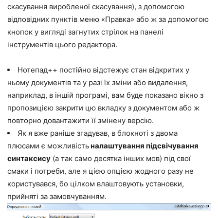
скасування виробленої скасування), з допомогою
відповідних пунктів меню «Правка» або ж за допомогою
кнопок у вигляді загнутих стрілок на панелі
інструментів цього редактора.
Нотепад++ постійно відстежує стан відкритих у
ньому документів та у разі їх зміни або видалення,
наприклад, в іншій програмі, вам буде показано вікно з
пропозицією закрити цю вкладку з документом або ж
повторно довантажити її змінену версію.
Як я вже раніше згадував, в блокноті з двома
плюсами є можливість
налаштування підсвічування
синтаксису
(а так само десятка інших мов) під свої
смаки і потреби, але я цією опцією жодного разу не
користувався, бо цілком влаштовують установки,
прийняті за замовчуванням.