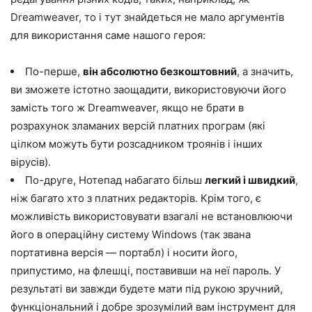
Dreamweaver, то і тут знайдеться не мало аргументів
для використання саме нашого героя:
По-перше,
він абсолютно безкоштовний
, а значить,
ви зможете істотно заощадити, використовуючи його
замість того ж Dreamweaver, якщо не брати в
розрахунок зламаних версій платних програм (які
цілком можуть бути розсадником троянів і інших
вірусів).
По-друге, Нотепад набагато більш
легкий і швидкий
,
ніж багато хто з платних редакторів. Крім того, є
можливість використовувати взагалі не встановлюючи
його в операційну систему Windows (так звана
портативна версія — портабл) і носити його,
припустимо, на флешці, поставивши на неї пароль. У
результаті ви завжди будете мати під рукою зручний,
функціональний і добре зрозумілий вам інструмент для