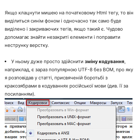
Якщо клацнути мишею на початковому Html тегу, то він
виділиться синім фоном і одночасно так само буде
виділено і закриваючих тегів, якщо такий є. Чудово
допомагає знайти незакриті елементи і поправити
неструнку верстку.
У ньому дуже просто здійснити
зміну кодування
,
наприклад, є зараз популярною UTF-8 без BOM, про яку
я розповідав у статті, присвяченій боротьбі з
кракозябрами в кодуваннях російської мови (див. її за
посиланням).