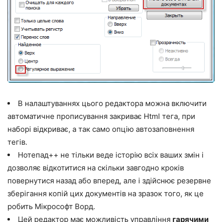
В налаштуваннях цього редактора можна включити
автоматичне прописування закриває Html тега, при
наборі відкриває, а так само опцію автозаповнення
тегів.
Нотепад++ не тільки веде історію всіх ваших змін і
дозволяє відкотитися на скільки завгодно кроків
повернутися назад або вперед, але і здійснює резервне
зберігання копій цих документів на зразок того, як це
робить Мікрософт Ворд.
Цей редактор має можливість управління
гарячими