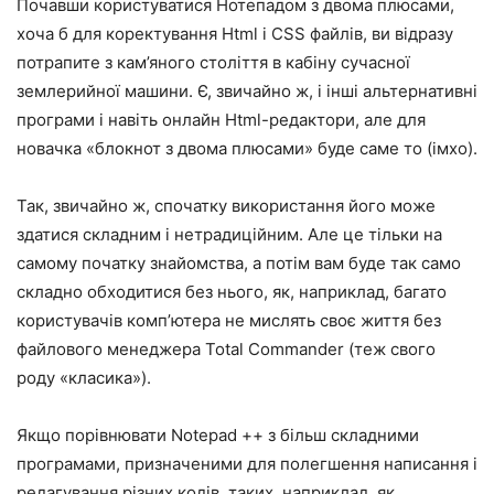
Почавши користуватися Нотепадом з двома плюсами,
хоча б для коректування Html і CSS файлів, ви відразу
потрапите з кам’яного століття в кабіну сучасної
землерийної машини. Є, звичайно ж, і інші альтернативні
програми і навіть онлайн Html-редактори, але для
новачка «блокнот з двома плюсами» буде саме то (імхо).
Так, звичайно ж, спочатку використання його може
здатися складним і нетрадиційним. Але це тільки на
самому початку знайомства, а потім вам буде так само
складно обходитися без нього, як, наприклад, багато
користувачів комп’ютера не мислять своє життя без
файлового менеджера Total Commander (теж свого
роду «класика»).
Якщо порівнювати Notepad ++ з більш складними
програмами, призначеними для полегшення написання і
редагування різних кодів, таких, наприклад, як