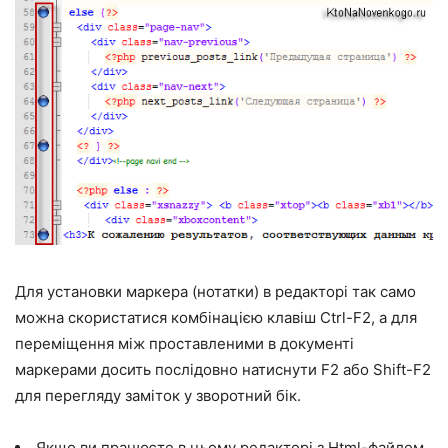
Для установки маркера (нотатки) в редакторі так само
можна скористатися комбінацією клавіш Ctrl-F2, а для
переміщення між проставленими в документі
маркерами досить послідовно натиснути F2 або Shift-F2
для перегляду заміток у зворотний бік.
Якщо ви працюєте в цьому редакторі з Html-файлом,