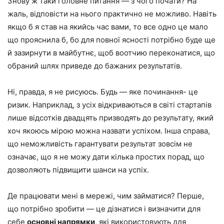
Знову ж таки головне питання — з чого почати? На
жаль, відповісти на нього практично не можливо. Навіть
якщо б я став на якийсь час вами, то все одно це мало
що прояснила б, бо для повної ясності потрібно буде ще
й зазирнути в майбутнє, щоб воотчию переконатися, що
обраний шлях приведе до бажаних результатів.
Ні, правда, я не рисуюсь. Будь — яке починання- це
ризик. Наприклад, з усіх відкриваються в світі стартапів
лише відсотків двадцять призводять до результату, який
хоч якоюсь мірою можна назвати успіхом. Інша справа,
що неможливість гарантувати результат зовсім не
означає, що я не можу дати кілька простих порад, що
дозволяють підвищити шанси на успіх.
Де працювати мені в мережі, чим займатися? Перше,
що потрібно зробити — це дізнатися і визначити для
себе
основні напрямки
, які використовують для