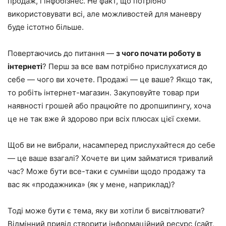
продаж, і інфобізнес. Не факт, що потрібно
використовувати всі, але можливостей для маневру
буде істотно більше.
Повертаючись до питання —
з чого почати роботу в
інтернеті
? Перш за все вам потрібно прислухатися до
себе — чого ви хочете. Продажі — це ваше? Якщо так,
то робіть інтернет-магазин. Закуповуйте товар при
наявності грошей або працюйте по дропшипингу, хоча
це не так вже й здорово при всіх плюсах цієї схеми.
Щоб ви не вибрали, насамперед прислухайтеся до себе
— це ваше взагалі? Хочете ви цим займатися тривалий
час? Може бути все-таки є сумніви щодо продажу та
вас як «продажника» (як у мене, наприклад)?
Тоді може бути є тема, яку ви хотіли б висвітлювати?
Відмінний привід створити інформаційний ресурс (сайт,