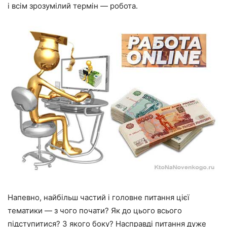
і всім зрозумілий термін — робота.
Напевно, найбільш частий і головне питання цієї
тематики — з чого почати? Як до цього всього
підступитися? З якого боку? Насправді питання дуже