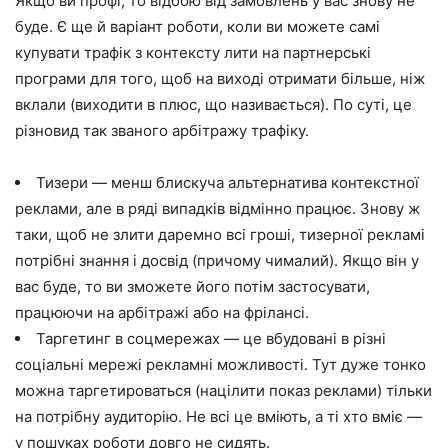
Якщо ви профі, то відбою від замовлень у вас знову не
буде. Є ще й варіант роботи, коли ви можете самі
купувати трафік з контексту лити на партнерські
програми для того, щоб на виході отримати більше, ніж
вклали (виходити в плюс, що називається). По суті, це
різновид так званого арбітражу трафіку.
Тизери — менш блискуча альтернатива контекстної
реклами, але в ряді випадків відмінно працює. Знову ж
таки, щоб не злити даремно всі гроші, тизерної рекламі
потрібні знання і досвід (причому чималий). Якщо він у
вас буде, то ви зможете його потім застосувати,
працюючи на арбітражі або на фрілансі.
Таргетинг в соцмережах — це вбудовані в різні
соціальні мережі рекламні можливості. Тут дуже тонко
можна таргетироваться (націлити показ реклами) тільки
на потрібну аудиторію. Не всі це вміють, а ті хто вміє —
у пошуках роботи довго не сидять.