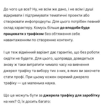
До чого це все? Ну, не всім же дано, і не всім і душі
відкривати і підтримувати тематичні проекти або
створювати инфопродкуты. Для цього потрібен певний
склад характеру. Комусь більше
до вподоби буде
працювати з трафіком
без обтяження себе
навантаженням по створенню контенту.
І це теж відмінний варіант дає гарантію, що без роботи
сидіти не будете. Для цього, щоправда, доведеться
знову ж таки витратити чимало часу на вивчення
джерел трафіку та вибору тих з них, в яких ви захочете
стати профі. При цьому кожен окремий джерело
трафіку — це маленька наука.
Що це можуть бути за
джерела трафіку для заробітку
на них? О, їх досить багато: