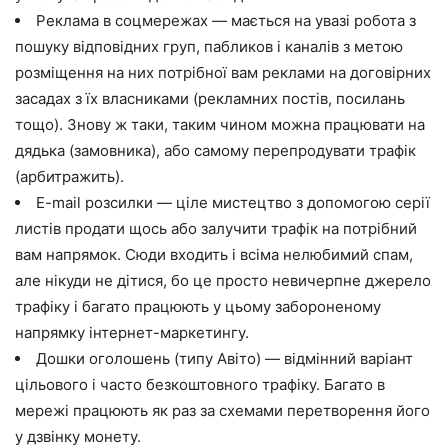
Реклама в соцмережах — мається на увазі робота з
пошуку відповідних груп, пабликов і каналів з метою
розміщення на них потрібної вам реклами на договірних
засадах з їх власниками (рекламних постів, посилань
тощо). Знову ж таки, таким чином можна працювати на
дядька (замовника), або самому перепродувати трафік
(арбитражить).
E-mail розсилки — ціле мистецтво з допомогою серії
листів продати щось або залучити трафік на потрібний
вам напрямок. Сюди входить і всіма нелюбимий спам,
але нікуди не дітися, бо це просто невичерпне джерело
трафіку і багато працюють у цьому забороненому
напрямку інтернет-маркетингу.
Дошки оголошень (типу Авіто) — відмінний варіант
цільового і часто безкоштовного трафіку. Багато в
мережі працюють як раз за схемами перетворення його
у дзвінку монету.