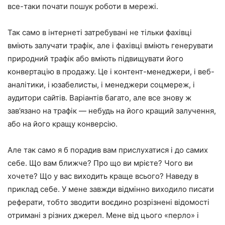
все-таки почати пошук роботи в мережі.
Так само в інтернеті затребувані не тільки фахівці
вміють залучати трафік, але і фахівці вміють генерувати
природний трафік або вміють підвищувати його
конвертацію в продажу. Це і контент-менеджери, і веб-
аналітики, і юзабелисты, і менеджери соцмереж, і
аудитори сайтів. Варіантів багато, але все знову ж
зав’язано на трафік — небудь на його кращий залучення,
або на його кращу конверсію.
Але так само я б порадив вам прислухатися і до самих
себе. Що вам ближче? Про що ви мрієте? Чого ви
хочете? Що у вас виходить краще всього? Наведу в
приклад себе. У мене завжди відмінно виходило писати
реферати, тобто зводити воєдино розрізнені відомості
отримані з різних джерел. Мене від цього «перло» і