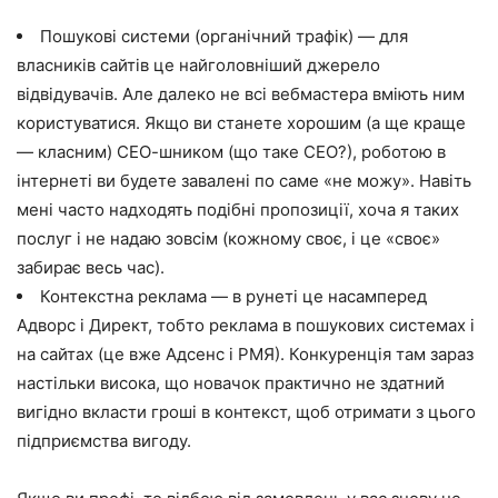
Пошукові системи (органічний трафік) — для
власників сайтів це найголовніший джерело
відвідувачів. Але далеко не всі вебмастера вміють ним
користуватися. Якщо ви станете хорошим (а ще краще
— класним) СЕО-шником (що таке СЕО?), роботою в
інтернеті ви будете завалені по саме «не можу». Навіть
мені часто надходять подібні пропозиції, хоча я таких
послуг і не надаю зовсім (кожному своє, і це «своє»
забирає весь час).
Контекстна реклама — в рунеті це насамперед
Адворс і Директ, тобто реклама в пошукових системах і
на сайтах (це вже Адсенс і РМЯ). Конкуренція там зараз
настільки висока, що новачок практично не здатний
вигідно вкласти гроші в контекст, щоб отримати з цього
підприємства вигоду.