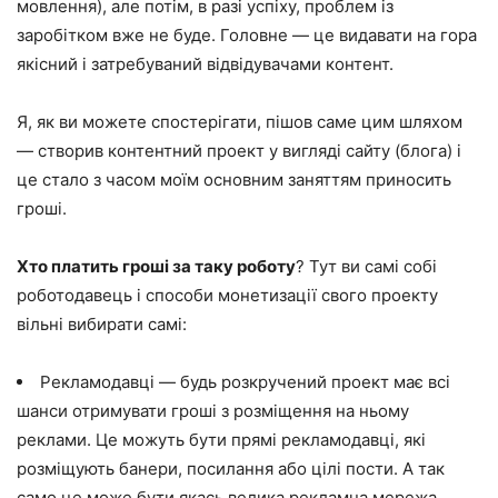
мовлення), але потім, в разі успіху, проблем із
заробітком вже не буде. Головне — це видавати на гора
якісний і затребуваний відвідувачами контент.
Я, як ви можете спостерігати, пішов саме цим шляхом
— створив контентний проект у вигляді сайту (блога) і
це стало з часом моїм основним заняттям приносить
гроші.
Хто платить гроші за таку роботу
? Тут ви самі собі
роботодавець і способи монетизації свого проекту
вільні вибирати самі:
Рекламодавці — будь розкручений проект має всі
шанси отримувати гроші з розміщення на ньому
реклами. Це можуть бути прямі рекламодавці, які
розміщують банери, посилання або цілі пости. А так
само це може бути якась велика рекламна мережа,