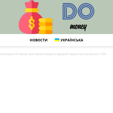
НОВОСТИ
УКРАЇНСЬКА
DO
 розумний Замок для ваших вхідних дверей зараз коштує всього 164...