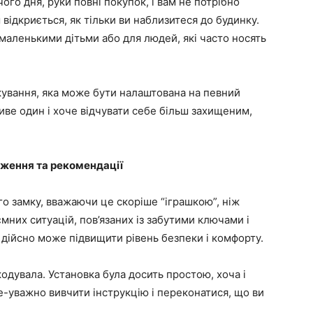
го дня, руки повні покупок, і вам не потрібно
відкриється, як тільки ви наблизитеся до будинку.
 маленькими дітьми або для людей, які часто носять
кування, яка може бути налаштована на певний
иве один і хоче відчувати себе більш захищеним,
еження та рекомендації
го замку, вважаючи це скоріше “іграшкою”, ніж
ємних ситуацій, пов’язаних із забутими ключами і
 дійсно може підвищити рівень безпеки і комфорту.
кодувала. Установка була досить простою, хоча і
е-уважно вивчити інструкцію і переконатися, що ви