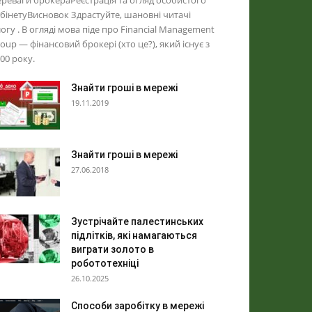
реваги брокераРеєстрація та огляд особистого
бінетуВисновок Здрастуйте, шановні читачі
огу . В огляді мова піде про Financial Management
oup — фінансовий брокері (хто це?), який існує з
00 року.
Знайти гроші в мережі
19.11.2019
Знайти гроші в мережі
27.06.2018
Зустрічайте палестинських
підлітків, які намагаються
виграти золото в
робототехніці
26.10.2025
Способи заробітку в мережі