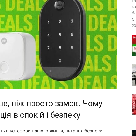
Пе
ка
бл
Gr
20
ше, ніж просто замок. Чому
ція в спокій і безпеку
ють в усі сфери нашого життя, питання безпеки