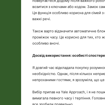
повертаєтеся додому після важкого робочо
возитися з ключами або кодом. Замок сам 
Ця функція особливо корисна для сімей з
важкі речі.
Також варто відзначити автоматичне бло
проміжок часу. Це корисно для тих, хто ж
особливо вночі.
Досвід використання: особисті спостер
Я довгий час відкладала покупку розумно
необхідністю. Однак, після кількох непри
непроханими гостями, я зрозуміла, що це
Вибір припав на Yale Approach, і я не пош
вимагала певного часу і терпіння. Головн
все зробили правильно.