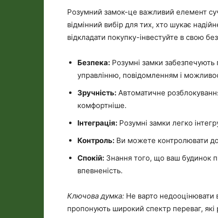
Розумний замок-це важливий елемент суч
відмінний вибір для тих, хто шукає надій
відкладати покупку-інвестуйте в свою без
Безпека:
Розумні замки забезпечують 
управлінню, повідомленням і можливос
Зручність:
Автоматичне розблокування 
комфортніше.
Інтеграція:
Розумні замки легко інтегр
Контроль:
Ви можете контролювати дост
Спокій:
Знання того, що ваш будинок пі
впевненість.
Ключова думка:
Не варто недооцінювати в
пропонують широкий спектр переваг, які