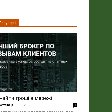
Популярні
найти гроші в мережі
xwelhelp
-
21.11.2019
0