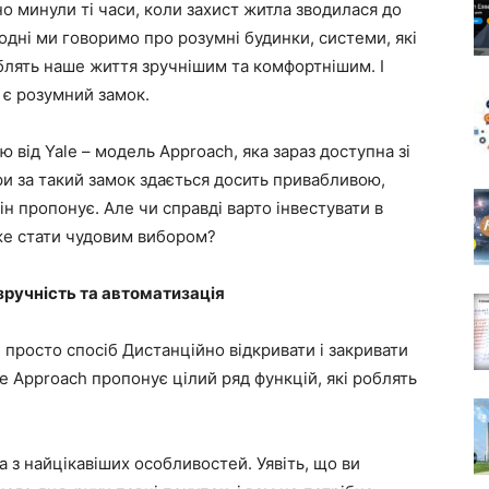
о минули ті часи, коли захист житла зводилася до
годні ми говоримо про розумні будинки, системи, які
облять наше життя зручнішим та комфортнішим. І
 є розумний замок.
 від Yale – модель Approach, яка зараз доступна зі
и за такий замок здається досить привабливою,
він пропонує. Але чи справді варто інвестувати в
же стати чудовим вибором?
зручність та автоматизація
 просто спосіб Дистанційно відкривати і закривати
e Approach пропонує цілий ряд функцій, які роблять
з найцікавіших особливостей. Уявіть, що ви