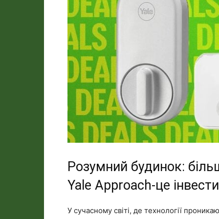
Розумний будинок: біль
Yale Approach-це інвести
У сучасному світі, де технології проника