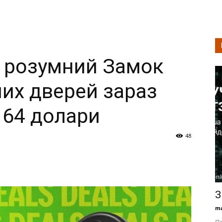
 розумний Замок
них дверей зараз
164 долари
48
З
ma