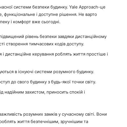
асної системи безпеки будинку. Yale Approach-це
не, функціональне і доступне рішення. Не варто
пеку і комфорт вже сьогодні.
підвищений рівень безпеки завдяки дистанційному
ті створення тимчасових кодів доступу.
і дистанційне керування роблять життя простіше і
уються в існуючі системи розумного будинку.
уп до свого будинку з будь-якої точки світу.
д надійним захистом, приносить спокій і
ажливість розумних замків у сучасному світі. Вони
 роблять життя безпечнішим, зручнішим та