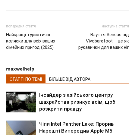
попередня стаття
наступна стаття
Найкращі туристичні
Взуття Sensus від
коляски для всіх ваших
Vivobarefoot – це як
сімейних пригод (2025)
рукавички для ваших ніг
maxwelhelp
СТАТТІ ПО ТЕМІ
БІЛЬШЕ ВІД АВТОРА
Інсайдер з азійського центру
шахрайства ризикує всім, щоб
розкрити правду
Чіпи Intel Panther Lake: Прорив
Нарешті Випередив Apple M5