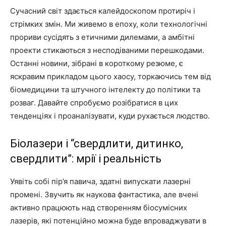
Сучасний світ здається калейдоскопом протиріч і
стрімких змін. Ми живемо в епоху, коли технологічні
прориви сусідять з етичними дилемами, а амбітні
проекти стикаються з несподіваними перешкодами.
Останні новини, зібрані в короткому резюме, є
яскравим прикладом цього хаосу, торкаючись тем від
біомедицини та штучного інтелекту до політики та
розваг. Давайте спробуємо розібратися в цих
тенденціях і проаналізувати, куди рухається людство.
Біолазери і “свердлити, дитинко,
свердлити”: мрії і реальність
Уявіть собі пір’я павича, здатні випускати лазерні
промені. Звучить як наукова фантастика, але вчені
активно працюють над створенням біосумісних
лазерів, які потенційно можна буде впроваджувати в