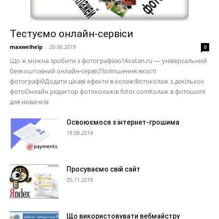
Тестуємо онлайн-сервіси
maxwelhelp
-
20.06.2019
0
Що ж можна зробити з фотографією?Avatan.ru — універсальний
безкоштовний онлайн-сервісПоліпшення якості
фотографійДодати цікаві ефекти в колажФотоколаж з декількох
фотоОнлайн редактор фотоколажів fotor.comКолаж в фотошопі
для новачків
Освоюємося з інтернет-грошима
18.08.2019
Просуваємо свій сайт
05.11.2019
Що використовувати вебмайстру