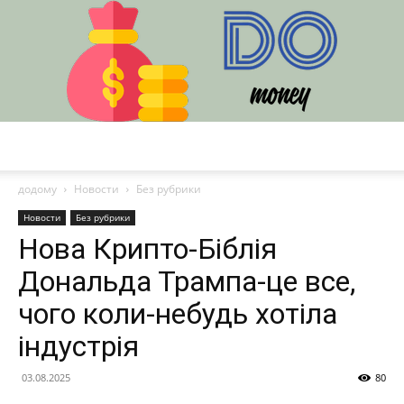
DO
додому
Новости
Без рубрики
Новости
Без рубрики
Нова Крипто-Біблія
Дональда Трампа-це все,
чого коли-небудь хотіла
індустрія
03.08.2025
80