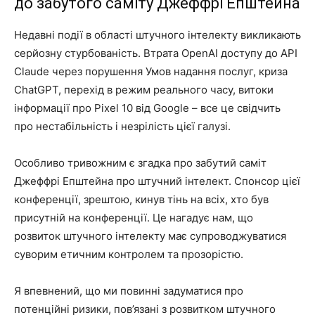
до забутого саміту Джеффрі Епштейна
Недавні події в області штучного інтелекту викликають
серйозну стурбованість. Втрата OpenAI доступу до API
Claude через порушення Умов надання послуг, криза
ChatGPT, перехід в режим реального часу, витоки
інформації про Pixel 10 від Google – все це свідчить
про нестабільність і незрілість цієї галузі.
Особливо тривожним є згадка про забутий саміт
Джеффрі Епштейна про штучний інтелект. Спонсор цієї
конференції, зрештою, кинув тінь на всіх, хто був
присутній на конференції. Це нагадує нам, що
розвиток штучного інтелекту має супроводжуватися
суворим етичним контролем та прозорістю.
Я впевнений, що ми повинні задуматися про
потенційні ризики, пов’язані з розвитком штучного