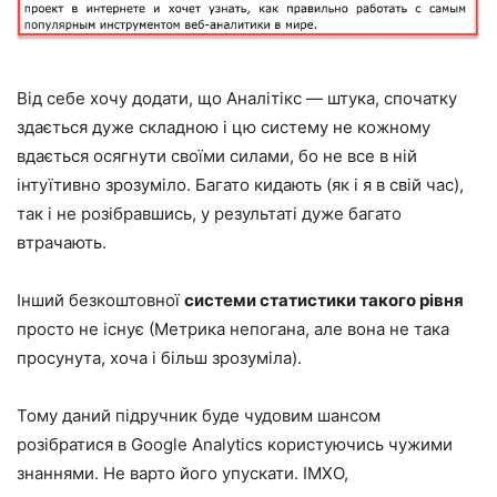
Від себе хочу додати, що Аналітікс — штука, спочатку
здається дуже складною і цю систему не кожному
вдається осягнути своїми силами, бо не все в ній
інтуїтивно зрозуміло. Багато кидають (як і я в свій час),
так і не розібравшись, у результаті дуже багато
втрачають.
Інший безкоштовної
системи статистики такого рівня
просто не існує (Метрика непогана, але вона не така
просунута, хоча і більш зрозуміла).
Тому даний підручник буде чудовим шансом
розібратися в Google Analytics користуючись чужими
знаннями. Не варто його упускати. ІМХО,