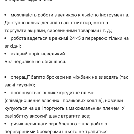
можливість роботи з великою кількістю інструментів.
Доступно кілька десятків валютних пар, можна
торгувати акціями, сировинними товарами і т. д.;
робота ведеться в режимі 24×5 з перервою тільки на
вихідні;
вхідний поріг невеликий.
Без недоліків не обійшлося:
операції багато брокери на міжбанк не виводять (так
звані «кухні»);
пропонується велике кредитне плече
(співвідношення власних і позикових коштів), новачки
купуються на це і торгують з максимальним плечем. У
разі збитку високий шанс втратити все;
ризик невиплати заробленого – працюйте з
перевіреними брокерами і цього не трапиться.