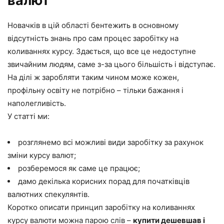
валют
Новачків в цій області бентежить в основному
відсутність знань про сам процес заробітку на
коливаннях курсу. Здається, що все це недоступне
звичайним людям, саме з-за цього більшість і відступає.
На ділі ж заробляти таким чином може кожен,
профільну освіту не потрібно – тільки бажання і
наполегливість.
У статті ми:
розглянемо всі можливі види заробітку за рахунок
зміни курсу валют;
розберемося як саме це працює;
дамо декілька корисних порад для початківців
валютних спекулянтів.
Коротко описати принцип заробітку на коливаннях
курсу валюти можна парою слів –
купити дешевшав і