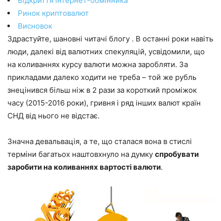
Відкриття інтернет-обмінника
Ринок криптовалют
Висновок
Здрастуйте, шановні читачі блогу . В останні роки навіть
люди, далекі від валютних спекуляцій, усвідомили, що
на коливаннях курсу валюти можна заробляти. За
прикладами далеко ходити не треба – той же рубль
знецінився більш ніж в 2 рази за короткий проміжок
часу (2015-2016 роки), гривня і ряд інших валют країн
СНД від нього не відстає.
Значна девальвація, а те, що сталася вона в стислі
терміни багатьох наштовхнуло на думку
спробувати
заробити на коливаннях вартості валюти
.