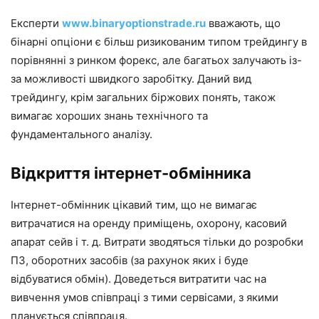
Експерти
www.binaryoptionstrade.ru
вважають, що
бінарні опціони є більш ризикованим типом трейдингу в
порівнянні з ринком форекс, але багатьох залучають із-
за можливості швидкого заробітку. Даний вид
трейдингу, крім загальних біржових понять, також
вимагає хороших знань технічного та
фундаментального аналізу.
Відкриття інтернет-обмінника
Інтернет-обмінник цікавий тим, що не вимагає
витрачатися на оренду приміщень, охорону, касовий
апарат сейв і т. д. Витрати зводяться тільки до розробки
ПЗ, оборотних засобів (за рахунок яких і буде
відбуватися обмін). Доведеться витратити час на
вивчення умов співпраці з тими сервісами, з якими
планується співпраця.