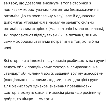
зв’язок
, що дозволяє викинути з топа сторінки з
нецікавим користувачам контентом (незважаючи на
оптимізацію та посилальну масу), але й одночасно
допомагає утриматися в ньому не занадто сильно
оптимізованим сторінок (мало ключів і мало посилань),
які подобаються відвідувачам (інше питання, як цим
самим хорошим статтями потрапити в Топ, хоча б на
час).
Всі сторінки в індексі пошуковиків розбивають на групи і
ведуть облік поведінкових факторів, спираючись на
стандарт обчислений або ж заданий вручну асесорами
(спеціально навченими людьми) саме для цієї групи.
Для різних груп однакові значення поведінкових
факторів можуть означати зовсім різне (що росіянину
добре, то німцю — смерть).