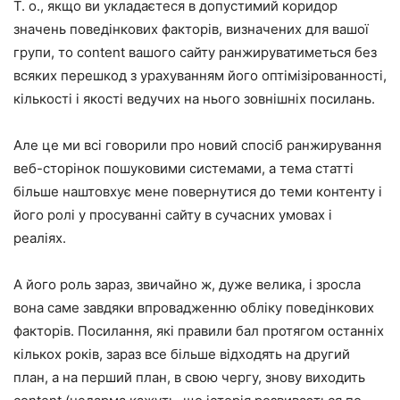
Т. о., якщо ви укладаєтеся в допустимий коридор
значень поведінкових факторів, визначених для вашої
групи, то content вашого сайту ранжируватиметься без
всяких перешкод з урахуванням його оптімізірованності,
кількості і якості ведучих на нього зовнішніх посилань.
Але це ми всі говорили про новий спосіб ранжирування
веб-сторінок пошуковими системами, а тема статті
більше наштовхує мене повернутися до теми контенту і
його ролі у просуванні сайту в сучасних умовах і
реаліях.
А його роль зараз, звичайно ж, дуже велика, і зросла
вона саме завдяки впровадженню обліку поведінкових
факторів. Посилання, які правили бал протягом останніх
кількох років, зараз все більше відходять на другий
план, а на перший план, в свою чергу, знову виходить