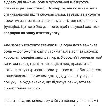
відразу дві важливі ролі в просування (Розкрутка і
оптимізація самостійно). По-перше, він повинен бути
оптимізований під ті ключові слова, за якими ви хочете
просунутися (раніше він виконував тільки цю основну
функцію). Це потрібно для того, щоб пошукові системи
звернули на вашу статтю увагу
.
Але зараз у контенту з’явилася ще одна дуже важлива
роль — допомогти сайту утриматися в топі за рахунок
хороших поведінкових факторів. Хороший і релевантний
запитом текст, гарні ілюстрації, відео, правильне і
логічне структурування тексту — все це робить content
привабливим і корисним для відвідувачів. Ну, а для
пошуку це буде знаком, що підказує ранжувати ваш
проект більш високо.
Інша справа, що молодому сайту з новим, унікальним і