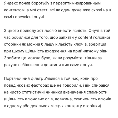
Яндекс почав боротьбу з переоптимизированным
контентом, а мої статті всі як один дуже вже схожі на ці
самі горезвісні онучі.
З цього приводу хотілося б внести ясність. Онучі в той
час робилися для того, щоб запхати у content головної
сторінки як можна більшу кількість ключів, зберігши
при цьому щільність входження на прийнятному рівні.
Зробити це можна було, як ви розумієте, тільки за
рахунок збільшення довжини цих самих онуч.
Портяночний фільтр з’явився в той час, коли про
поведінкових факторах ще не говорили, і він спирався
на чисто статистичні чинники визначення спамности
(щільність ключових слів, довжина, скупченість ключів
в одному або декількох місцях контенту сторінки).