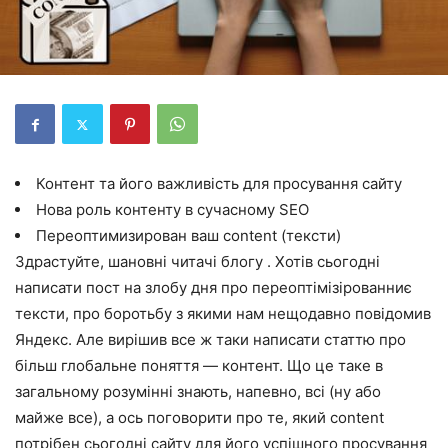
Контент та його важливість для просування сайту
Нова роль контенту в сучасному SEO
Переоптимизирован ваш content (тексти)
Здрастуйте, шановні читачі блогу . Хотів сьогодні
написати пост на злобу дня про переоптімізірованниє
тексти, про боротьбу з якими нам нещодавно повідомив
Яндекс. Але вирішив все ж таки написати статтю про
більш глобальне поняття — контент. Що це таке в
загальному розумінні знають, напевно, всі (ну або
майже все), а ось поговорити про те, який content
потрібен сьогодні сайту для його успішного просування