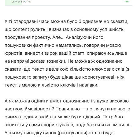
У ті стародавні часи можна було б однозначно сказати,
що content рулить і визначає в основному успішність
просування проекту. Але… Аналізуючи його,
пошуковики фактично намагались, говорячи мовою
юристів, винести вирок вашій статті спираючись лише
на непрямі докази (ознаки). Не можна ж однозначно
сказати, що текст з великою кількістю ключових слів (з
пошукового запиту) буде цікавіше користувачеві, ніж
текст з малою кількістю ключів і навпаки.
А як можна оцінити вміст однозначно і з дуже високою
часткою ймовірності? Правильно — поглянути на нього
очима людини, якій він може бути цікавий. Потрібно
запитати у самих користувачів, подобається він їм чи ні.
У цьому випадку вирок (ранжування) статті буде