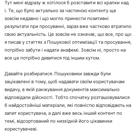
Тут мені відразу ж хотілося б розставити всі крапки над
i. Те, що було актуально за частиною контенту ще
зовсім недавно і що могло принести позитивні
результати при просуванні, зараз вже частково втратило
свою актуальність. Це зовсім не означає, що все, про що
я писав у статтях з Пошукової оптимізації та просування,
потрібно забути і надати анафемі. Зовсім ні, просто на
все це потрібно дивитися під іншим кутом.
Давайте розбиратися. Пошуковики завжди були
зацікавлені в тому, щоб надавати своїм користувачам
видачу, в якій ранжування документів максимально
відповідали дійсності. Тобто спочатку розташовувалися
б найдостойніші матеріали, які повністю відповідають на
запит користувача, а далі вже весь інший контент по
темі, відсортований по низхідній його цікавинки
користувачеві.