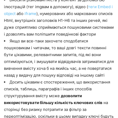
ілюстрацій (тег imgвам в допомогу), відео (
теги Embed і
object
або
iframe
), нумерованих або маркованих списків
Html, внутрішніх заголовків H1-H6 та інших речей, які
дуже сприятливо сприймаються пошуковими системами
і дозволять вам поліпшити поведінкові фактори
Якщо ви все-таки захочете сподобатися
пошуковикам і читачам, то ваші довгі тексти повинні
бути цікавими, релевантними запитів, під які вони
оптимізуються, і змушувати відвідувачів затриматися для
вивчення вмісту хоча б на якийсь час, а не повертатися
назад у видачу для пошуку відповіді на іншому сайті
Досить цікавим є спостереження, що використання
списків, таблиць, параграфів і інших способів
структурування вмісту може
дозволити
використовувати більшу кількість ключових слів
на
сторінці без ризику потрапити за фільтр за
переоптімізацію, оскільки в цьому випадку ключі будуть