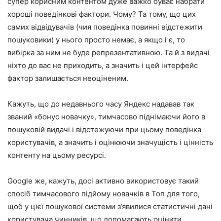
супер корисним контентом дуже важко буває набрати
хороші поведінкові фактори. Чому? Та тому, що цих
самих відвідувачів (чия поведінка повинні відстежити
пошуковики) у нього просто немає, а якщо і є, то
вибірка за ним не буде репрезентативною. Та й з видачі
ніхто до вас не приходить, а значить і цей інтерфейс
фактор залишається неоціненим.
Кажуть, що до недавнього часу Яндекс надавав так
званий «бонус новачку», тимчасово піднімаючи його в
пошуковій видачі і відстежуючи при цьому поведінка
користувачів, а значить і оцінюючи значущість і цінність
контенту на цьому ресурсі.
Google же, кажуть, досі активно використовує такий
спосіб тимчасового підйому новачків в Топ для того,
щоб у цієї пошукової системи з’явилися статистичні дані
користувача чинників, що допомагають оцінити