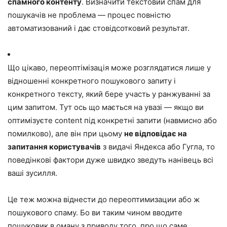
спамного контенту
. Визначити текстовий спам для
пошукачів не проблема — процес повністю
автоматизований і дає стовідсотковий результат.
Що цікаво, переоптімізація може розглядатися лише у
відношенні конкретного пошукового запиту і
конкретного тексту, який бере участь у ранжуванні за
цим запитом. Тут ось що мається на увазі — якщо ви
оптимізуєте content під конкретні запити (навмисно або
помилково), але він при цьому
не відповідає на
запитання користувачів
з видачі Яндекса або Гугла, то
поведінкові фактори дуже швидко зведуть нанівець всі
ваші зусилля.
Це теж можна віднести до переоптимизации або ж
пошукового спаму. Бо ви таким чином вводите
пошуковик в оману з приводу того, про що саме