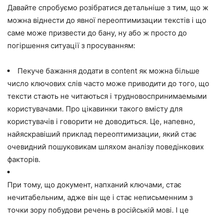
Давайте спробуємо розібратися детальніше з тим, що ж
можна віднести до явної переоптимизации текстів і що
саме може призвести до бану, ну або ж просто до
погіршення ситуації з просуванням:
Пекуче бажання додати в content як можна більше
число ключових слів часто може приводити до того, що
тексти стають не читаються і трудновоспринимаемыми
користувачами. Про цікавинки такого вмісту для
користувачів і говорити не доводиться. Це, напевно,
найяскравіший приклад переоптимизации, який стає
очевидний пошуковикам шляхом аналізу поведінкових
факторів.
При тому, що документ, напханий ключами, стає
нечитабельним, адже він ще і стає неписьменним з
точки зору побудови речень в російській мові. І це