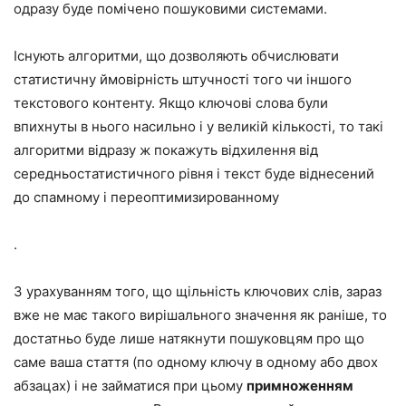
одразу буде помічено пошуковими системами.
Існують алгоритми, що дозволяють обчислювати
статистичну ймовірність штучності того чи іншого
текстового контенту. Якщо ключові слова були
впихнуты в нього насильно і у великій кількості, то такі
алгоритми відразу ж покажуть відхилення від
середньостатистичного рівня і текст буде віднесений
до спамному і переоптимизированному
.
З урахуванням того, що щільність ключових слів, зараз
вже не має такого вирішального значення як раніше, то
достатньо буде лише натякнути пошуковцям про що
саме ваша стаття (по одному ключу в одному або двох
абзацах) і не займатися при цьому
примноженням