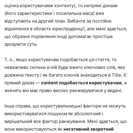
оцінка користувачами контенту), то непрямі докази
(його характеристики і посилальна маса) вже
відступають на другий план. Вибачте за постійне
відхилення в область юриспруденції, але мені здається,
що образне порівняння іноді допомагає простіше
зрозуміти суть.
Т. о., якщо користувачам подобається ця стаття, то
неважливо скільки в ній буде вжито ключових слів, яка
довжина тексту і як багато ключів знаходиться в Title. Є
прямий доказ —
content подобається користувачам
, а
значить він має право високо ранжируватися у видачі.
Інша справа, що користувальницькі фактори не можуть
використовуватися пошуком як абсолютний і
вирішальний все фактор ранжування. Мені здається, що
вони використовуються як
негативний зворотний