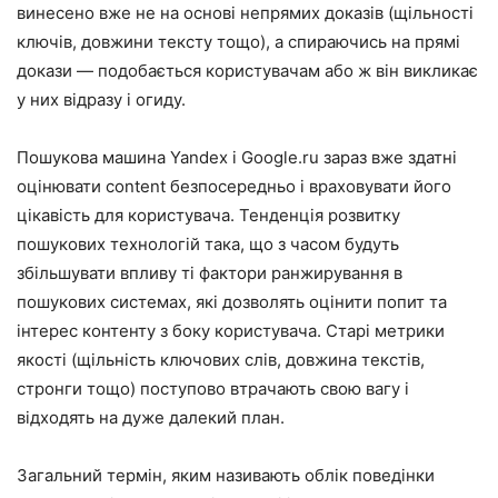
винесено вже не на основі непрямих доказів (щільності
ключів, довжини тексту тощо), а спираючись на прямі
докази — подобається користувачам або ж він викликає
у них відразу і огиду.
Пошукова машина Yandex і Google.ru зараз вже здатні
оцінювати content безпосередньо і враховувати його
цікавість для користувача. Тенденція розвитку
пошукових технологій така, що з часом будуть
збільшувати впливу ті фактори ранжирування в
пошукових системах, які дозволять оцінити попит та
інтерес контенту з боку користувача. Старі метрики
якості (щільність ключових слів, довжина текстів,
стронги тощо) поступово втрачають свою вагу і
відходять на дуже далекий план.
Загальний термін, яким називають облік поведінки