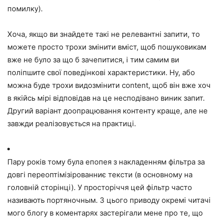
помилку).
Хоча, якщо ви знайдете такі не релевантні запити, то
можете просто трохи змінити вміст, щоб пошуковикам
вже не було за що б зачепитися, і тим самим ви
поліпшите свої поведінкові характеристики. Ну, або
можна буде трохи видозмінити content, щоб він вже хоч
в якійсь мірі відповідав на це несподівано виник запит.
Другий варіант доопрацювання контенту краще, але не
завжди реалізовується на практиці.
Пару років тому була епопея з накладенням фільтра за
довгі переоптімізірованниє тексти (в основному на
головній сторінці). У просторіччя цей фільтр часто
називають портяночным. З цього приводу окремі читачі
мого блогу в коментарях застерігали мене про те, що