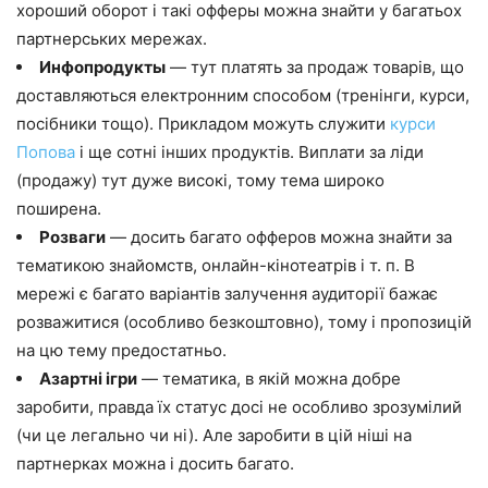
хороший оборот і такі офферы можна знайти у багатьох
партнерських мережах.
Инфопродукты
— тут платять за продаж товарів, що
доставляються електронним способом (тренінги, курси,
посібники тощо). Прикладом можуть служити
курси
Попова
і ще сотні інших продуктів. Виплати за ліди
(продажу) тут дуже високі, тому тема широко
поширена.
Розваги
— досить багато офферов можна знайти за
тематикою знайомств, онлайн-кінотеатрів і т. п. В
мережі є багато варіантів залучення аудиторії бажає
розважитися (особливо безкоштовно), тому і пропозицій
на цю тему предостатньо.
Азартні ігри
— тематика, в якій можна добре
заробити, правда їх статус досі не особливо зрозумілий
(чи це легально чи ні). Але заробити в цій ніші на
партнерках можна і досить багато.