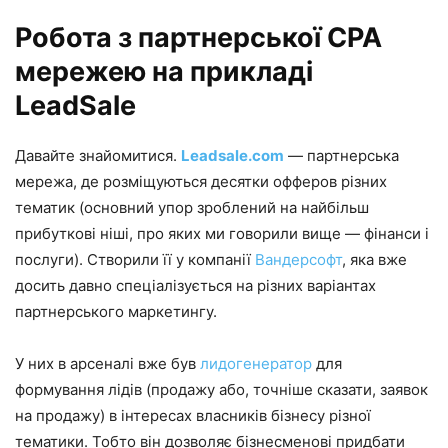
Робота з партнерської CPA
мережею на прикладі
LeadSale
Давайте знайомитися.
Leadsale.com
— партнерська
мережа, де розміщуються десятки офферов різних
тематик (основний упор зроблений на найбільш
прибуткові ніші, про яких ми говорили вище — фінанси і
послуги). Створили її у компанії
Вандерсофт
, яка вже
досить давно спеціалізується на різних варіантах
партнерського маркетингу.
У них в арсеналі вже був
лидогенератор
для
формування лідів (продажу або, точніше сказати, заявок
на продажу) в інтересах власників бізнесу різної
тематики. Тобто він дозволяє бізнесменові придбати