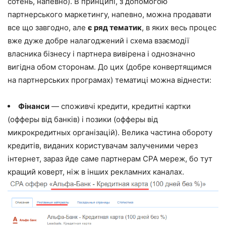
сотень, напевно). В принципі, з допомогою
партнерського маркетингу, напевно, можна продавати
все що завгодно, але
є ряд тематик
, в яких весь процес
вже дуже добре налагоджений і схема взаємодії
власника бізнесу і партнера вивірена і однозначно
вигідна обом сторонам. До цих (добре конвертящимся
на партнерських програмах) тематиці можна віднести:
Фінанси
— споживчі кредити, кредитні картки
(офферы від банків) і позики (офферы від
микрокредитных організацій). Велика частина обороту
кредитів, виданих користувачам залученими через
інтернет, зараз йде саме партнерам CPA мереж, бо тут
кращий коверт, ніж в інших рекламних каналах.