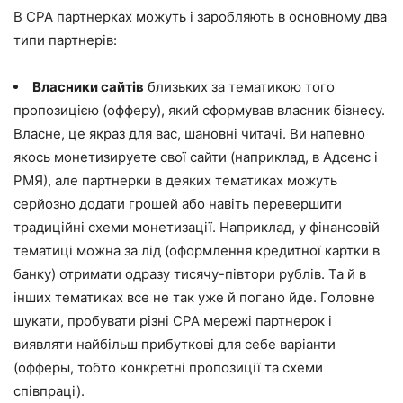
В CPA партнерках можуть і заробляють в основному два
типи партнерів:
Власники сайтів
близьких за тематикою того
пропозицією (офферу), який сформував власник бізнесу.
Власне, це якраз для вас, шановні читачі. Ви напевно
якось монетизируете свої сайти (наприклад, в Адсенс і
РМЯ), але партнерки в деяких тематиках можуть
серйозно додати грошей або навіть перевершити
традиційні схеми монетизації. Наприклад, у фінансовій
тематиці можна за лід (оформлення кредитної картки в
банку) отримати одразу тисячу-півтори рублів. Та й в
інших тематиках все не так уже й погано йде. Головне
шукати, пробувати різні CPA мережі партнерок і
виявляти найбільш прибуткові для себе варіанти
(офферы, тобто конкретні пропозиції та схеми
співпраці).