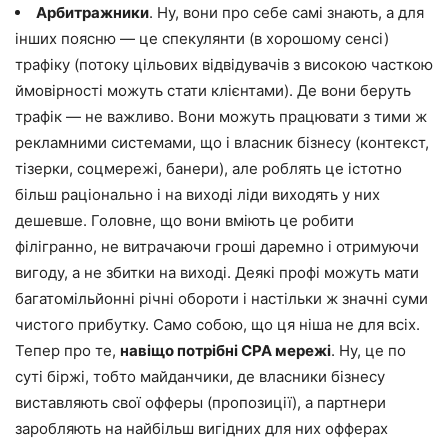
Арбитражники
. Ну, вони про себе самі знають, а для
інших поясню — це спекулянти (в хорошому сенсі)
трафіку (потоку цільових відвідувачів з високою часткою
ймовірності можуть стати клієнтами). Де вони беруть
трафік — не важливо. Вони можуть працювати з тими ж
рекламними системами, що і власник бізнесу (контекст,
тізерки, соцмережі, банери), але роблять це істотно
більш раціонально і на виході ліди виходять у них
дешевше. Головне, що вони вміють це робити
філігранно, не витрачаючи гроші даремно і отримуючи
вигоду, а не збитки на виході. Деякі профі можуть мати
багатомільйонні річні обороти і настільки ж значні суми
чистого прибутку. Само собою, що ця ніша не для всіх.
Тепер про те,
навіщо потрібні CPA мережі
. Ну, це по
суті біржі, тобто майданчики, де власники бізнесу
виставляють свої офферы (пропозиції), а партнери
заробляють на найбільш вигідних для них офферах