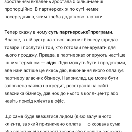
зростанням вкладень зростала б більш-менш
пропорційно. В партнерках ж по суті немає
посередників, яким треба додатково платити.
Тепер скажу в чому
суть партнерської програми
.
Власне, в ній зустрічаються власник бізнесу (продає
товари і послуги) і той, хто готовий генерувати для
нього продажу. Правда, в партнерках оперують частіше
іншим терміном —
ліди
. Ліди можуть бути і продажами,
але найчастіше це якесь дію, виконання якого оплачує
партнеру власник бізнесу. Наприклад, це може бути
заповнена заявка на кредит, реєстрація на сайті
власника бізнесу, дзвінок до нього в колл-центр або
навіть прихід клієнта в офіс.
Що саме буде вважатися лидом (дією залученого
клієнта, за який призначено оплата — фіксована сума
або відсоток від вартості товару або послуги залежить