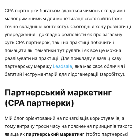
CPA партнерки багатьом здаються чимось складним і
малоприменимым для монетизації своїх сайтів (вже
точно складніше контексту). Сьогодні я хочу розвіяти ці
упередження і докладно розповісти як про загальну
суть CPA партнерок, так і на практиці побачити і
помацати які тематики тут рулять і як все це можна
реалізувати на практиці. Для прикладу я взяв цікаву
партнерську мережу
Leadsale
, яка має своє обличчя і
багатий інструментарій для лідогенераціі (заробітку).
Партнерський маркетинг
(CPA партнерки)
Мій блог орієнтований на початківців користувачів, а
тому витрачу трохи часу на пояснення принципів такого
явища як
партнерський маркетинг
(тобто партнерські