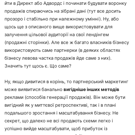
йти в Директ або Адвордс і починати будувати воронку
продажів спираючись на зібрані дані (тут все досить
прозоро і стабільно при належному умінні). Ну, або
щось ще з описаного вище використовувати для
залучення цільової аудиторії на свої лендінгем
(продажні сторінки). Але все ж багато власників бізнесу
використовують саме партнерки (в деяких областях
бізнесу левова частка продажів йде саме з них).
Значить тут щось є. Що саме?
Ну, якщо дивитися в корінь, то партнерський маркетинг
може виявитися банально
вигідніше інших методів
реклами (способів генерації продажів). Він може бути
вигідний як у миттєвої ретроспективі, так і в плані
подальшого зростання і масштабування бізнесу. Не
секрет, що далеко не всі продають схеми легко і
успішно вийде масштабувати, щоб прибуток із