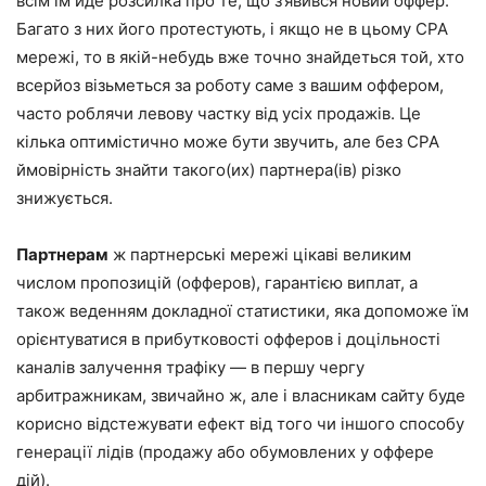
всім їм йде розсилка про те, що з’явився новий оффер.
Багато з них його протестують, і якщо не в цьому CPA
мережі, то в якій-небудь вже точно знайдеться той, хто
всерйоз візьметься за роботу саме з вашим оффером,
часто роблячи левову частку від усіх продажів. Це
кілька оптимістично може бути звучить, але без CPA
ймовірність знайти такого(их) партнера(ів) різко
знижується.
Партнерам
ж партнерські мережі цікаві великим
числом пропозицій (офферов), гарантією виплат, а
також веденням докладної статистики, яка допоможе їм
орієнтуватися в прибутковості офферов і доцільності
каналів залучення трафіку — в першу чергу
арбитражникам, звичайно ж, але і власникам сайту буде
корисно відстежувати ефект від того чи іншого способу
генерації лідів (продажу або обумовлених у оффере
дій).