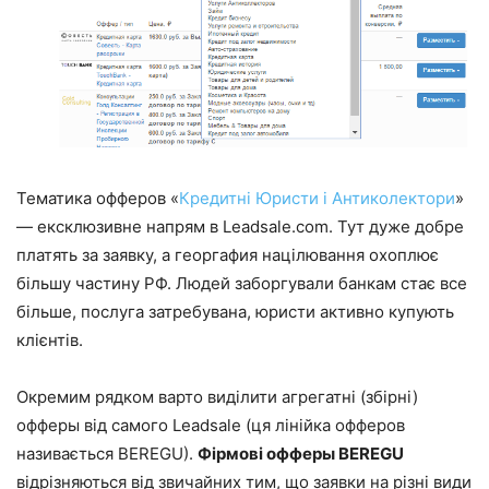
Тематика офферов «
Кредитні Юристи і Антиколектори
»
— ексклюзивне напрям в Leadsale.com. Тут дуже добре
платять за заявку, а георгафия націлювання охоплює
більшу частину РФ. Людей заборгували банкам стає все
більше, послуга затребувана, юристи активно купують
клієнтів.
Окремим рядком варто виділити агрегатні (збірні)
офферы від самого Leadsale (ця лінійка офферов
називається BEREGU).
Фірмові офферы BEREGU
відрізняються від звичайних тим, що заявки на різні види