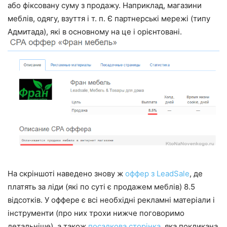
або фіксовану суму з продажу. Наприклад, магазини
меблів, одягу, взуття і т. п. Є партнерські мережі (типу
Адмитада), які в основному на це і орієнтовані.
На скріншоті наведено знову ж
оффер з LeadSale
, де
платять за ліди (які по суті є продажем меблів) 8.5
відсотків. У оффере є всі необхідні рекламні матеріали і
інструменти (про них трохи нижче поговоримо
детальніше), а також
посадкова сторінка
, яка покликана