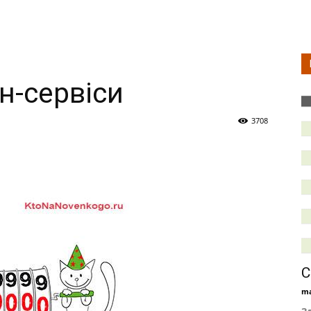
н-сервіси
3708
С
ma