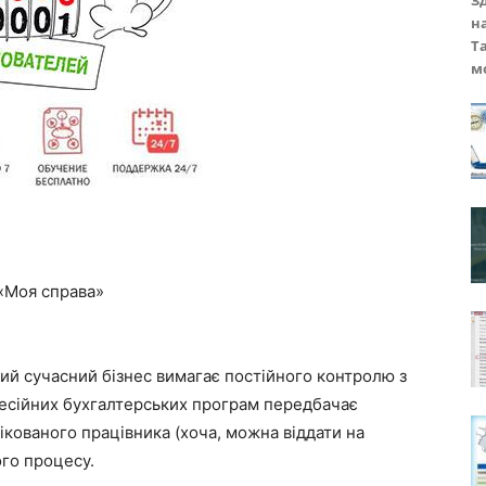
З
н
Т
м
 «Моя справа»
ний сучасний бізнес вимагає постійного контролю з
фесійних бухгалтерських програм передбачає
фікованого працівника (хоча, можна віддати на
ого процесу.