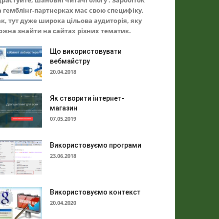
драстуйте, шановні читачі блогу . Заробіток
а гемблінг-партнерках має свою специфіку.
ак, тут дуже широка цільова аудиторія, яку
ожна знайти на сайтах різних тематик.
Що використовувати
вебмайстру
20.04.2018
Як створити інтернет-
магазин
07.05.2019
Використовуємо програми
23.06.2018
Використовуємо контекст
20.04.2020