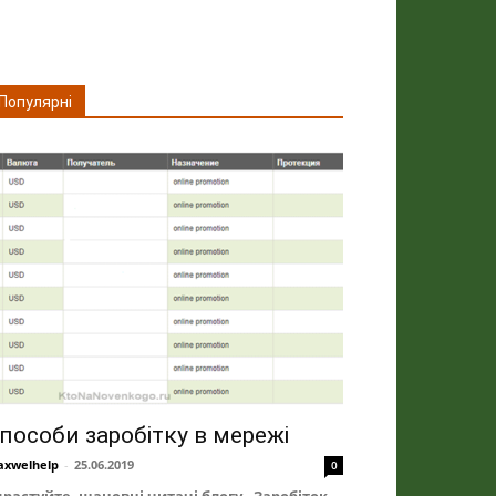
Популярні
пособи заробітку в мережі
xwelhelp
-
25.06.2019
0