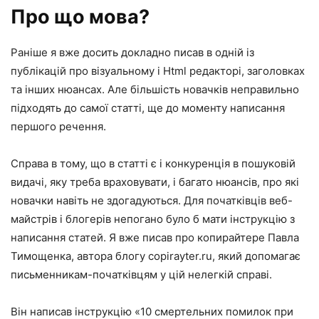
Про що мова?
Раніше я вже досить докладно писав в одній із
публікацій про візуальному і Html редакторі, заголовках
та інших нюансах. Але більшість новачків неправильно
підходять до самої статті, ще до моменту написання
першого речення.
Справа в тому, що в статті є і конкуренція в пошуковій
видачі, яку треба враховувати, і багато нюансів, про які
новачки навіть не здогадуються. Для початківців веб-
майстрів і блогерів непогано було б мати інструкцію з
написання статей. Я вже писав про копирайтере Павла
Тимощенка, автора блогу copirayter.ru, який допомагає
письменникам-початківцям у цій нелегкій справі.
Він написав інструкцію «10 смертельних помилок при