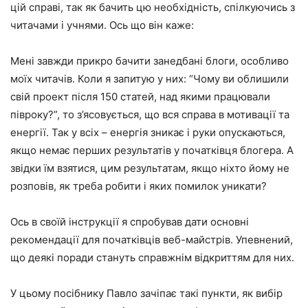
цій справі, так як бачить цю необхідність, спілкуючись з
читачами і учнями. Ось що він каже:
Мені завжди прикро бачити занедбані блоги, особливо
моїх читачів. Коли я запитую у них: “Чому ви облишили
свій проект після 150 статей, над якими працювали
півроку?”, то з’ясовується, що вся справа в мотивації та
енергії. Так у всіх – енергія зникає і руки опускаються,
якщо немає перших результатів у початківця блогера. А
звідки їм взятися, цим результатам, якщо ніхто йому не
розповів, як треба робити і яких помилок уникати?
Ось в своїй інструкції я спробував дати основні
рекомендації для початківців веб-майстрів. Упевнений,
що деякі поради стануть справжнім відкриттям для них.
У цьому посібнику Павло зачіпає такі пункти, як вибір