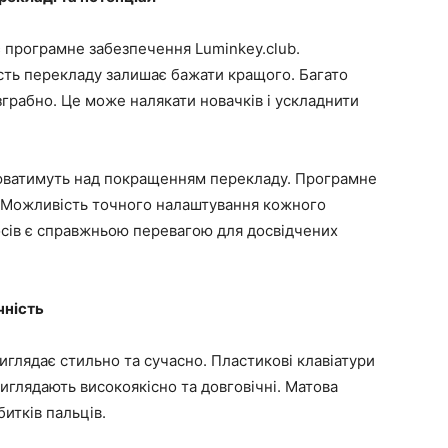
є програмне забезпечення Luminkey.club.
сть перекладу залишає бажати кращого. Багато
зграбно. Це може налякати новачків і ускладнити
юватимуть над покращенням перекладу. Програмне
 Можливість точного налаштування кожного
сів є справжньою перевагою для досвідчених
чність
глядає стильно та сучасно. Пластикові клавіатури
иглядають високоякісно та довговічні. Матова
битків пальців.