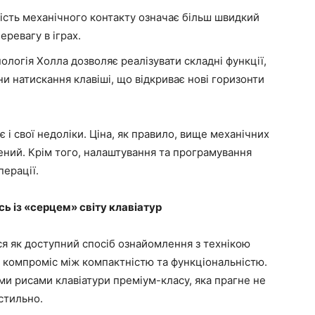
ість механічного контакту означає більш швидкий
еревагу в іграх.
ологія Холла дозволяє реалізувати складні функції,
ини натискання клавіші, що відкриває нові горизонти
 і свої недоліки. Ціна, як правило, вище механічних
ений. Крім того, налаштування та програмування
перації.
ь із «серцем» світу клавіатур
я як доступний спосіб ознайомлення з технікою
 компроміс між компактністю та функціональністю.
ми рисами клавіатури преміум-класу, яка прагне не
стильно.