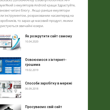
ueStacks 2Droid4XAndy OSGenymotionNox APP
ayerЯкий з емуляторів Android краще Здрастуйте,
новні читачі блогу . Якщо раніше емулятори
ли інструментом, розрахованим насамперед на
зробників, то зараз це масовий продукт, якими
ристуються звичайні юзери.
Як розкрутити сайт самому
10.04.2020
Освоюємося з інтернет-
грошима
19.02.2019
Способи заробітку в мережі
06.09.2018
Просуваємо свій сайт