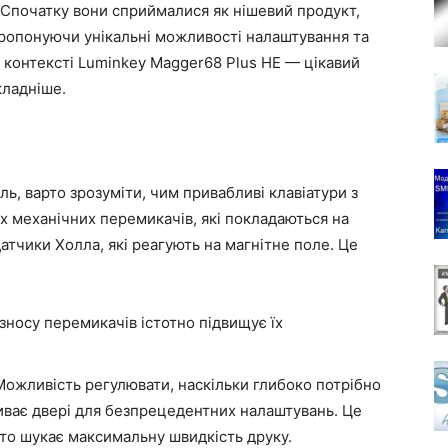
. Спочатку вони сприймалися як нішевий продукт,
пропонуючи унікальні можливості налаштування та
 контексті Luminkey Magger68 Plus HE — цікавий
кладніше.
ь, варто зрозуміти, чим привабливі клавіатури з
их механічних перемикачів, які покладаються на
атчики Холла, які реагують на магнітне поле. Це
зносу перемикачів істотно підвищує їх
ожливість регулювати, наскільки глибоко потрібно
риває двері для безпрецедентних налаштувань. Це
хто шукає максимальну швидкість друку.