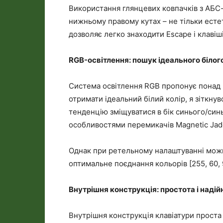
Використання глянцевих ковпачків з АБС-
нижньому правому кутах – не тільки есте
дозволяє легко знаходити Escape і клавіші
RGB-освітлення: пошук ідеального білог
Система освітлення RGB пропонує понад 
отримати ідеальний білий колір, я зіткну
тенденцію зміщуватися в бік синього/синьо
особливостями перемикачів Magnetic Jad
Однак при ретельному налаштуванні можн
оптимальне поєднання кольорів [255, 60, 9
Внутрішня конструкція: простота і надій
Внутрішня конструкція клавіатури проста 