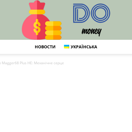
НОВОСТИ
УКРАЇНСЬКА
DO
y Magger68 Plus HE: Механічне серце