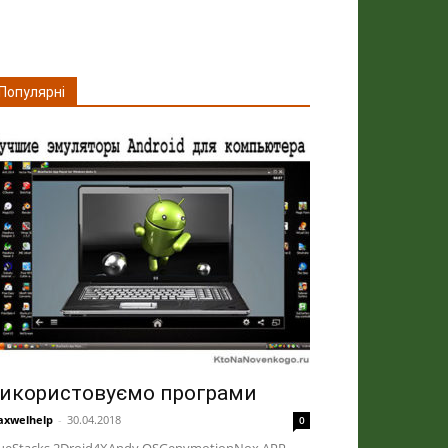
Популярні
икористовуємо програми
xwelhelp
-
30.04.2018
0