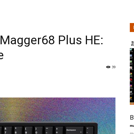
Magger68 Plus HE:
е
39
В
ma