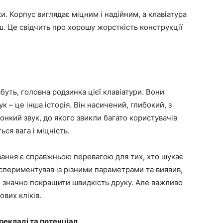
ки. Корпус виглядає міцним і надійним, а клавіатура
ш. Це свідчить про хорошу жорсткість конструкції
буть, головна родзинка цієї клавіатури. Вони
к – це інша історія. Він насичений, глибокий, з
нкий звук, до якого звикли багато користувачів
ся вага і міцність.
ання є справжньою перевагою для тих, хто шукає
кспериментував із різними параметрами та виявив,
г значно покращити швидкість друку. Але важливо
вих кліків.
рекладі та потенціал