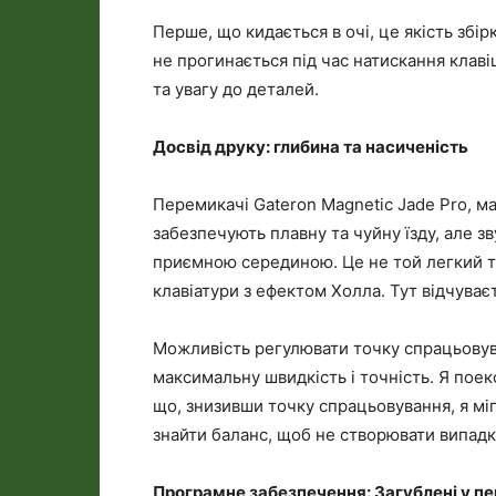
Перше, що кидається в очі, це якість збір
не прогинається під час натискання клаві
та увагу до деталей.
Досвід друку: глибина та насиченість
Перемикачі Gateron Magnetic Jade Pro, ма
забезпечують плавну та чуйну їзду, але зву
приємною серединою. Це не той легкий то
клавіатури з ефектом Холла. Тут відчуваєть
Можливість регулювати точку спрацьовув
максимальну швидкість і точність. Я пое
що, знизивши точку спрацьовування, я мі
знайти баланс, щоб не створювати випадко
Програмне забезпечення: Загублені у пе