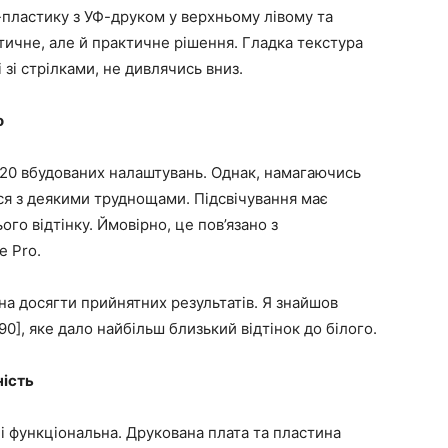
пластику з УФ-друком у верхньому лівому та
тичне, але й практичне рішення. Гладка текстура
 зі стрілками, не дивлячись вниз.
о
20 вбудованих налаштувань. Однак, намагаючись
вся з деякими труднощами. Підсвічування має
го відтінку. Ймовірно, це пов’язано з
e Pro.
а досягти прийнятних результатів. Я знайшов
0], яке дало найбільш близький відтінок до білого.
ність
і функціональна. Друкована плата та пластина