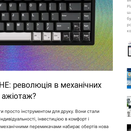
Bl
Pl
ша
бу
ро
ко
HE: революція в механічних
й ажіотаж?
ти просто інструментом для друку. Вони стали
ндивідуальності, інвестицією в комфорт і
и механічними перемикачами набирає обертів нова