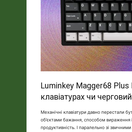
Luminkey Magger68 Plus 
клавіатурах чи чергови
Механічні клавіатури давно перестали бу
об’єктами бажання, способом вираження і
продуктивність. І паралельно зі звичним