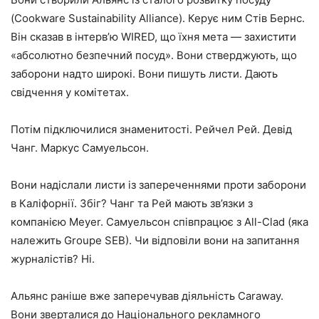
(Cookware Sustainability Alliance). Керує ним Стів Бернс.
Він сказав в інтерв’ю WIRED, що їхня мета — захистити
«абсолютно безпечний посуд». Вони стверджують, що
заборони надто широкі. Вони пишуть листи. Дають
свідчення у комітетах.
Потім підключилися знаменитості. Рейчел Рей. Девід
Чанг. Маркус Самуельсон.
Вони надіслали листи із запереченнями проти заборони
в Каліфорнії. Збіг? Чанг та Рей мають зв’язки з
компанією Meyer. Самуельсон співпрацює з All-Clad (яка
належить Groupe SEB). Чи відповіли вони на запитання
журналістів? Ні.
Альянс раніше вже заперечував діяльність Caraway.
Вони зверталися до Національного рекламного