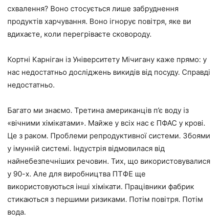
схвалення? Воно стосується лише забруднення
продуктів харчування. Воно ігнорує повітря, яке ви
вдихаєте, коли перегріваєте сковороду.
Кортні Карніган із Університету Мічигану каже прямо: у
нас недостатньо досліджень викидів від посуду. Справді
недостатньо.
Багато ми знаємо. Третина американців п’є воду із
«вічними хімікатами». Майже у всіх нас є ПФАС у крові.
Це з раком. Проблеми репродуктивної системи. Збоями
у імунній системі. Індустрія відмовилася від
найнебезпечніших речовин. Тих, що використовувалися
у 90-х. Але для виробництва ПТФЕ ще
використовуються інші хімікати. Працівники фабрик
стикаються з першими ризиками. Потім повітря. Потім
вода.