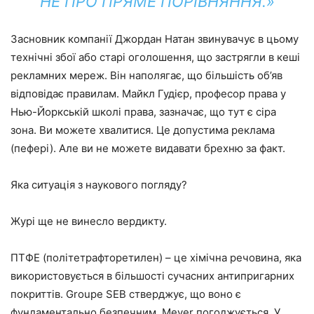
НЕ ПРО ПРЯМЕ ПОРІВНЯННЯ.»
Засновник компанії Джордан Натан звинувачує в цьому
технічні збої або старі оголошення, що застрягли в кеші
рекламних мереж. Він наполягає, що більшість об’яв
відповідає правилам. Майкл Гудієр, професор права у
Нью-Йоркській школі права, зазначає, що тут є сіра
зона. Ви можете хвалитися. Це допустима реклама
(пефері). Але ви не можете видавати брехню за факт.
Яка ситуація з наукового погляду?
Журі ще не винесло вердикту.
ПТФЕ (політетрафторетилен) – це хімічна речовина, яка
використовується в більшості сучасних антипригарних
покриттів. Groupe SEB стверджує, що воно є
фундаментально безпечним. Meyer погоджується. У