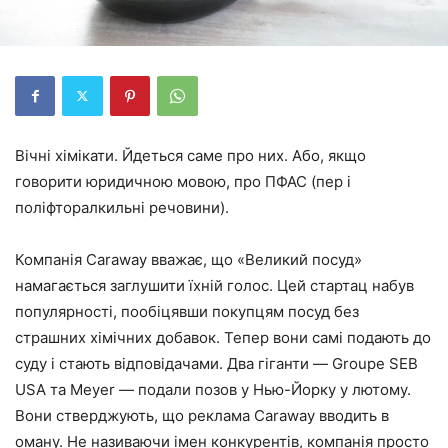
Вічні хімікати. Йдеться саме про них. Або, якщо
говорити юридичною мовою, про ПФАС (пер і
поліфторалкильні речовини).
Компанія Caraway вважає, що «Великий посуд»
намагається заглушити їхній голос. Цей стартац набув
популярності, пообіцявши покупцям посуд без
страшних хімічних добавок. Тепер вони самі подають до
суду і стають відповідачами. Два гіганти — Groupe SEB
USA та Meyer — подали позов у ​​Нью-Йорку у лютому.
Вони стверджують, що реклама Caraway вводить в
оману. Не називаючи імен конкурентів, компанія просто