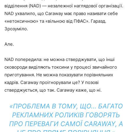
відділення (NAD) — незалежної наглядової організації.
NAD ухвалило, що Caraway має право називати себе
«нетоксичною» та «вільною від ПФАС». Гаразд.
Зрозуміло.
Але.
NAD попередила: не можна стверджувати, що інші
сковороди виділяють токсини у процесі звичайного
приготування. Не можна показувати порівняльних
кадрів. Caraway проігнорували це? У позові
стверджується, що так. Caraway каже, що ні.
«ПРОБЛЕМА В ТОМУ, ЩО… БАГАТО
РЕКЛАМНИХ РОЛИКІВ ГОВОРЯТЬ
ПРО ПЕРЕВАГИ САМОЇ CARAWAY, А