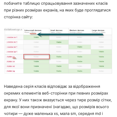
побачите таблицю спрацьовування зазначених класів
при різних розмірах екранів, на яких буде проглядатися
сторінка сайту:
Наведена серія класів відповідає за відображення
окремих елементів веб-сторінки при певних розмірах
екрану. У них також вказується через тире розмір сітки,
для якої вони призначені (нагадаю, що розмірів всього
чотири — дуже маленька xs, мала sm, середня md і