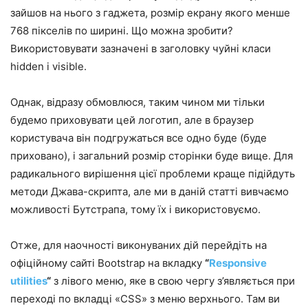
зайшов на нього з гаджета, розмір екрану якого менше
768 пікселів по ширині. Що можна зробити?
Використовувати зазначені в заголовку чуйні класи
hidden і visible.
Однак, відразу обмовлюся, таким чином ми тільки
будемо приховувати цей логотип, але в браузер
користувача він подгружаться все одно буде (буде
приховано), і загальний розмір сторінки буде вище. Для
радикального вирішення цієї проблеми краще підійдуть
методи Джава-скрипта, але ми в даній статті вивчаємо
можливості Бутстрапа, тому їх і використовуємо.
Отже, для наочності виконуваних дій перейдіть на
офіційному сайті Bootstrap на вкладку
“
Responsive
utilities
“
з лівого меню, яке в свою чергу з’являється при
переході по вкладці «CSS» з меню верхнього. Там ви