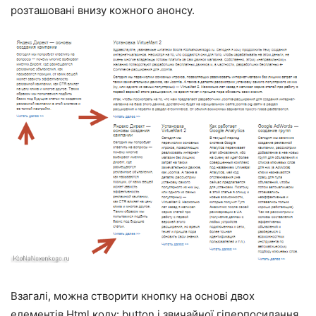
розташовані внизу кожного анонсу.
Взагалі, можна створити кнопку на основі двох
елементів Html коду: button і звичайної гіперпосилання