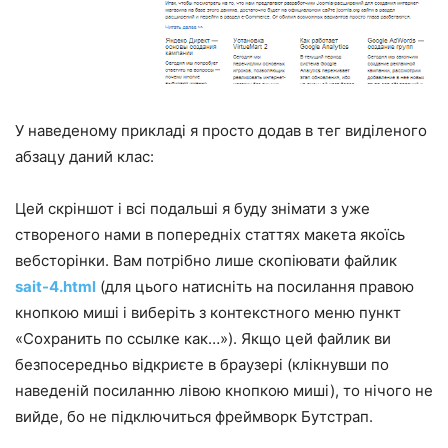
У наведеному прикладі я просто додав в тег виділеного
абзацу даний клас:
Цей скріншот і всі подальші я буду знімати з уже
створеного нами в попередніх статтях макета якоїсь
вебсторінки. Вам потрібно лише скопіювати файлик
sait-4.html
(для цього натисніть на посилання правою
кнопкою миші і виберіть з контекстного меню пункт
«Сохранить по ссылке как…»). Якщо цей файлик ви
безпосередньо відкриєте в браузері (клікнувши по
наведеній посиланню лівою кнопкою миші), то нічого не
вийде, бо не підключиться фреймворк Бутстрап.