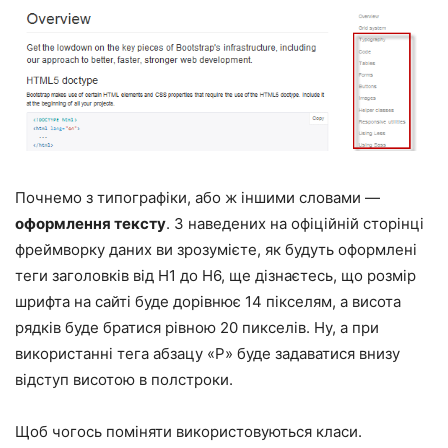
Почнемо з типографіки, або ж іншими словами —
оформлення тексту
. З наведених на офіційній сторінці
фреймворку даних ви зрозумієте, як будуть оформлені
теги заголовків від H1 до H6, ще дізнаєтесь, що розмір
шрифта на сайті буде дорівнює 14 пікселям, а висота
рядків буде братися рівною 20 пикселів. Ну, а при
використанні тега абзацу «P» буде задаватися внизу
відступ висотою в полстроки.
Щоб чогось поміняти використовуються класи.