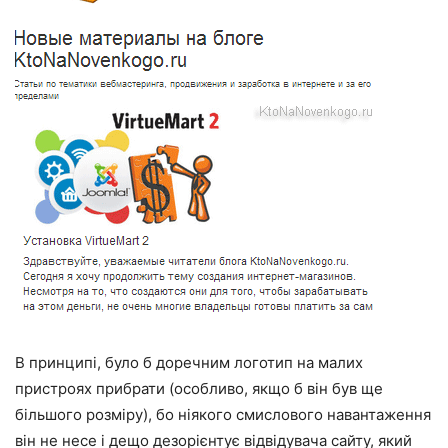
В принципі, було б доречним логотип на малих
пристроях прибрати (особливо, якщо б він був ще
більшого розміру), бо ніякого смислового навантаження
він не несе і дещо дезорієнтує відвідувача сайту, який