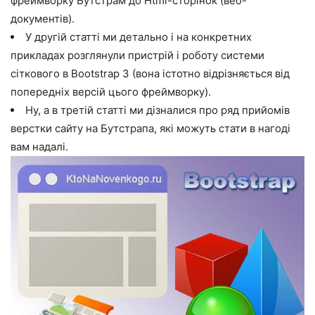
фреймворку Бутстрам до Html-сторінок (веб-
документів).
У другій статті ми детально і на конкретних
прикладах розглянули пристрій і роботу системи
сіткового в Bootstrap 3 (вона істотно відрізняється від
попередніх версій цього фреймворку).
Ну, а в третій статті ми дізналися про ряд прийомів
верстки сайту на Бутстрапа, які можуть стати в нагоді
вам надалі.