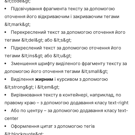
&lt;code&gt;
Підсвічування фрагмента тексту за допомогою
оточення його відкриваючим і закриваючим тегами
&lt;mark&gt;
Перекреслений текст за допомогою оточення його
тегами &lt;del&gt; або &lt;s&gt;
Підкреслений текст за допомогою оточення його
тегами &lt;ins&gt; або &lt;u&gt;
Зменшення шрифту виділеного фрагменту тексту за
допомогою його оточення тегами &lt;small&gt;
Виділення
жирним
і курсивом з допомогою
&lt;strong&gt; і &lt;em&gt;
Вирівнювання тексту в контейнері, наприклад, по
правому краю – з допомогою додавання класу text-right
Або по центру – за допомогою додавання класу text-
center
Оформлення цитат з допомогою тегів
&lt;blockquote&gt;