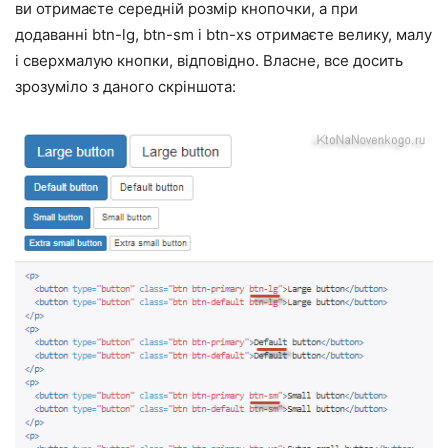
ви отримаєте середній розмір кнопочки, а при
додаванні btn-lg, btn-sm і btn-xs отримаєте велику, малу
і сверхмалую кнопки, відповідно. Власне, все досить
зрозуміло з даного скріншота: