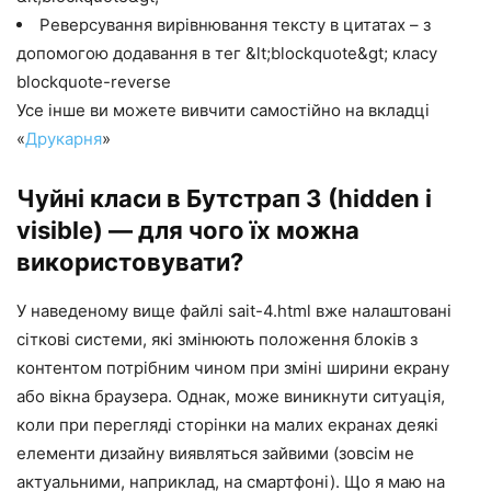
Реверсування вирівнювання тексту в цитатах – з
допомогою додавання в тег &lt;blockquote&gt; класу
blockquote-reverse
Усе інше ви можете вивчити самостійно на вкладці
«
Друкарня
»
Чуйні класи в Бутстрап 3 (hidden і
visible) — для чого їх можна
використовувати?
У наведеному вище файлі sait-4.html вже налаштовані
сіткові системи, які змінюють положення блоків з
контентом потрібним чином при зміні ширини екрану
або вікна браузера. Однак, може виникнути ситуація,
коли при перегляді сторінки на малих екранах деякі
елементи дизайну виявляться зайвими (зовсім не
актуальними, наприклад, на смартфоні). Що я маю на