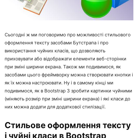
Сьогодні ж ми поговоримо про можливості стильового
оформлення тексту засобами Бутстрапа і про
використання чуйних класів, що дозволяють
приховувати або відображати елементи веб-сторінки
при зміні ширини екрана. Також ми подивимося, як
засобами цього фреймворку можна створювати кнопки і
як їх можна настроювати. Ну і в самому кінці ми
подивимося, як в Bootstrap 3 зробити картинки чуйними
(міняють розмір при зміні ширини екрана) і які класи до
них можна додати для додаткової стилізації.
Стильове оформлення тексту
і чуйні класи в Bootstrap