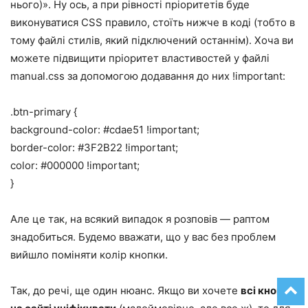
нього)». Ну ось, а при рівності пріоритетів буде
виконуватися CSS правило, стоїть нижче в коді (тобто в
тому файлі стилів, який підключений останнім). Хоча ви
можете підвищити пріоритет властивостей у файлі
manual.css за допомогою додавання до них !important:
.btn-primary {
background-color: #cdae51 !important;
border-color: #3F2B22 !important;
color: #000000 !important;
}
Але це так, на всякий випадок я розповів — раптом
знадобиться. Будемо вважати, що у вас без проблем
вийшло поміняти колір кнопки.
Так, до речі, ще один нюанс. Якщо ви хочете
всі кнопки