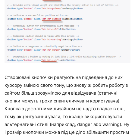
Створювані кнопочки реагують на підведення до них
курсору зміною свого тону, що знову ж робить роботу з
сайтом більш зрозумілою для відвідувача (статичні
кнопки можуть трохи спантеличувати користувача).
Кнопка з дефолтними дизайном не надто впадає в очі,
тому акцентування уваги, то краще використовувати
альтернативні стилі (наприклад, danger або warning). Ну
і розмір кнопочки можна під це діло збільшити простим