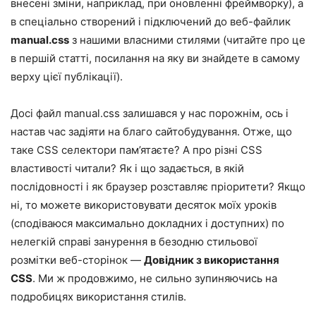
внесені зміни, наприклад, при оновленні фреймворку), а
в спеціально створений і підключений до веб-файлик
manual.css
з нашими власними стилями (читайте про це
в першій статті, посилання на яку ви знайдете в самому
верху цієї публікації).
Досі файл manual.css залишався у нас порожнім, ось і
настав час задіяти на благо сайтобудування. Отже, що
таке CSS селектори пам’ятаєте? А про різні CSS
властивості читали? Як і що задається, в якій
послідовності і як браузер розставляє пріоритети? Якщо
ні, то можете використовувати десяток моїх уроків
(сподіваюся максимально докладних і доступних) по
нелегкій справі занурення в безодню стильової
розмітки веб-сторінок —
Довідник з використання
CSS
. Ми ж продовжимо, не сильно зупиняючись на
подробицях використання стилів.