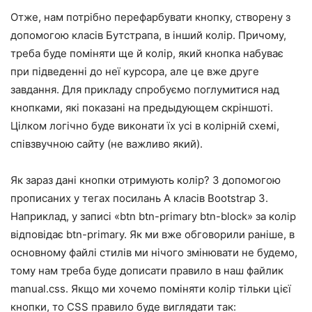
Отже, нам потрібно перефарбувати кнопку, створену з
допомогою класів Бутстрапа, в інший колір. Причому,
треба буде поміняти ще й колір, який кнопка набуває
при підведенні до неї курсора, але це вже друге
завдання. Для прикладу спробуємо поглумитися над
кнопками, які показані на предыдующем скріншоті.
Цілком логічно буде виконати їх усі в колірній схемі,
співзвучною сайту (не важливо який).
Як зараз дані кнопки отримують колір? З допомогою
прописаних у тегах посилань A класів Bootstrap 3.
Наприклад, у записі «btn btn-primary btn-block» за колір
відповідає btn-primary. Як ми вже обговорили раніше, в
основному файлі стилів ми нічого змінювати не будемо,
тому нам треба буде дописати правило в наш файлик
manual.css. Якщо ми хочемо поміняти колір тільки цієї
кнопки, то CSS правило буде виглядати так: