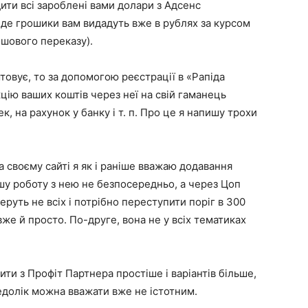
ти всі зароблені вами долари з Адсенс
, де грошики вам видадуть вже в рублях за курсом
ошового переказу).
товує, то за допомогою реєстрації в «Рапіда
ію ваших коштів через неї на свій гаманець
, на рахунок у банку і т. п. Про це я напишу трохи
 своєму сайті я як і раніше вважаю додавання
шу роботу з нею не безпосередньо, а через Цоп
руть не всіх і потрібно переступити поріг в 300
 вже й просто. По-друге, вона не у всіх тематиках
ити з Профіт Партнера простіше і варіантів більше,
недолік можна вважати вже не істотним.