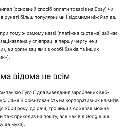
ейпал (основний спосіб оплати товарів на Ebay) чи
 в рунеті більш популярними і відомими ніж Рапіда.
 при тому ж самому назві (платіжна система) займає
зацікавлена у співпраці в першу чергу не з
, а з організаціями в особі банків та інших
ик»).
ма відома не всім
компанією Гугл її для виведення зароблених веб-
с. Саме її орієнтованість на корпоративних клієнтів
о 2008 року, до речі, грошики з AdSense можна
й теж приходив на пошту, але чек від Google ще
суще мука).