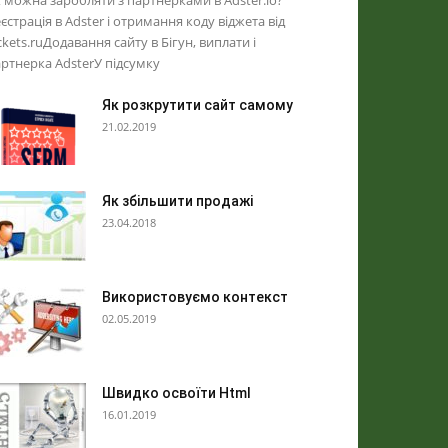
 можна заробляти з партнерками в Аdster.io?
єстрація в Аdster і отримання коду віджета від
ckets.ruДодавання сайту в Бігун, виплати і
ртнерка АdsterУ підсумку
Як розкрутити сайт самому
21.02.2019
Як збільшити продажі
23.04.2018
Використовуємо контекст
02.05.2019
Швидко освоїти Html
16.01.2019