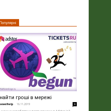
Популярні
найти гроші в мережі
xwelhelp
-
16.11.2019
0