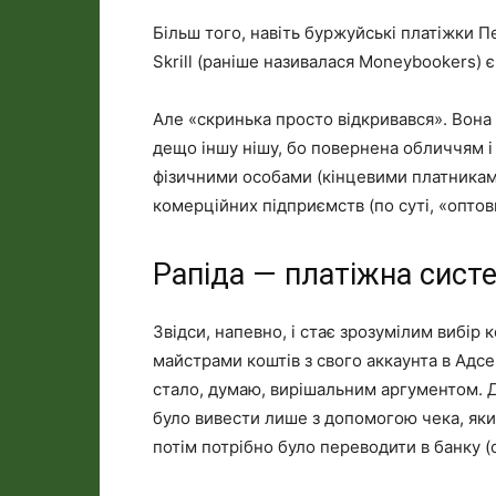
Більш того, навіть буржуйські платіжки П
Skrill (раніше називалася Moneybookers) є
Але «скринька просто відкривався». Вона
дещо іншу нішу, бо повернена обличчям і 
фізичними особами (кінцевими платниками)
комерційних підприємств (по суті, «оптов
Рапіда — платіжна систе
Звідси, напевно, і стає зрозумілим вибір 
майстрами коштів з свого аккаунта в Адсен
стало, думаю, вирішальним аргументом. Д
було вивести лише з допомогою чека, яки
потім потрібно було переводити в банку (