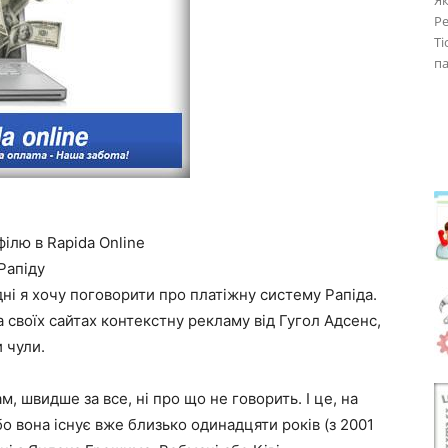
Як
Ре
Ti
па
ілю в Rapida Online
Рапіду
дні я хочу поговорити про платіжну систему Рапіда.
 своїх сайтах контекстну рекламу від Гугол Адсенс,
 чули.
м, швидше за все, ні про що не говорить. І це, на
о вона існує вже близько одинадцяти років (з 2001