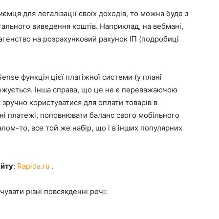
мця для легалізації своїх доходів, то можна буде з
гального виведення коштів. Наприклад, на вебмані,
 агенство на розрахунковий рахунок ІП (подробиці
ense функція цієї платіжної системи (у плані
ежується. Інша справа, що це не є переважаючою
 зручно користуватися для оплати товарів в
ьні платежі, поповнювати баланс свого мобільного
лом-то, все той же набір, що і в інших популярних
айту
:
Rapida.ru
.
вати різні повсякденні речі: