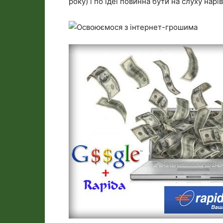
року) і по ідеї повинна бути на слуху нарі