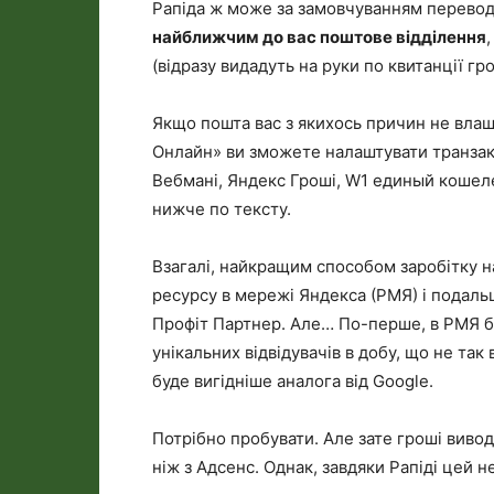
Рапіда ж може за замовчуванням переводи
найближчим до вас поштове відділення
(відразу видадуть на руки по квитанції гр
Якщо пошта вас з якихось причин не влаш
Онлайн» ви зможете налаштувати транзакц
Вебмані, Яндекс Гроші, W1 единый кошелек
нижче по тексту.
Взагалі, найкращим способом заробітку на
ресурсу в мережі Яндекса (РМЯ) і подаль
Профіт Партнер. Але… По-перше, в РМЯ бе
унікальних відвідувачів в добу, що не так
буде вигідніше аналога від Google.
Потрібно пробувати. Але зате гроші вивод
ніж з Адсенс. Однак, завдяки Рапіді цей 