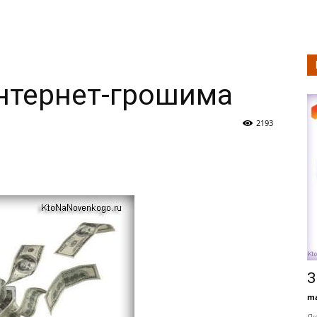
нтернет-грошима
2193
З
ma