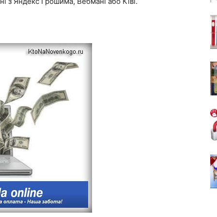
вні з Яндекс Грошима, Вебмані або Ківі.