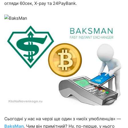
огляди 60сек, X-pay та 24PayBank.
Сьогодні у нас на черзі ще один з «моїх улюбленців» —
BaksMan
. Чим він примітний? Ну, по-перше, у нього