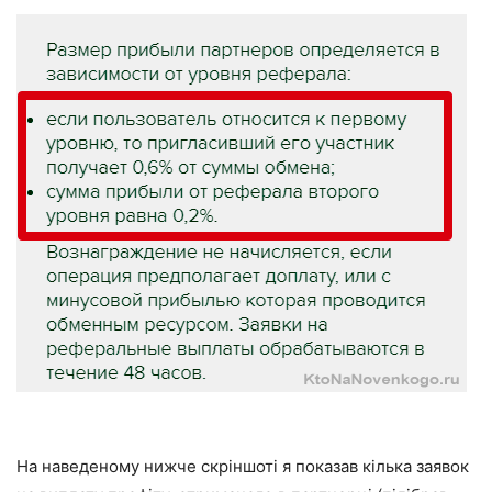
На наведеному нижче скріншоті я показав кілька заявок