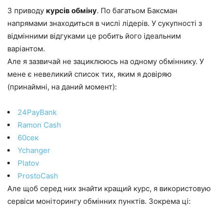
З приводу
курсів обміну
. По багатьом Баксман
напрямами знаходиться в числі лідерів. У сукупності з
відмінними відгуками це робить його ідеальним
варіантом.
Але я зазвичай не зациклююсь на одному обміннику. У
мене є невеликий список тих, яким я довіряю
(принаймні, на даний момент):
24PayBank
Ramon Cash
60сек
Ychanger
Platov
ProstoCash
Але щоб серед них знайти кращий курс, я використовую
сервіси моніторингу обмінних пунктів. Зокрема ці: