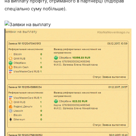
на виплату профіту, отриманого в партнерці (підібрав
спеціально суму побільше).