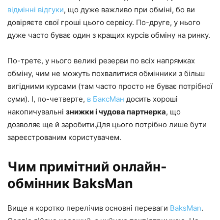
відмінні відгуки
, що дуже важливо при обміні, бо ви
довіряєте свої гроші цього сервісу. По-друге, у нього
дуже часто буває один з кращих курсів обміну на ринку.
По-третє, у нього великі резерви по всіх напрямках
обміну, чим не можуть похвалитися обмінники з більш
вигідними курсами (там часто просто не буває потрібної
суми). І, по-четверте,
в БаксМан
досить хороші
накопичувальні
знижки і чудова партнерка
, що
дозволяє ще й заробити.Для цього потрібно лише бути
зареєстрованим користувачем.
Чим примітний онлайн-
обмінник BaksMan
Вище я коротко перелічив основні переваги
BaksMan
.