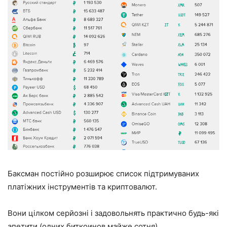
Баксман постійно розширює список підтримуваних
платіжних інструментів та криптовалют.
Вони цілком серйозні і задовольнять практично будь-які
апетити (одних биткоинов майже сотня).