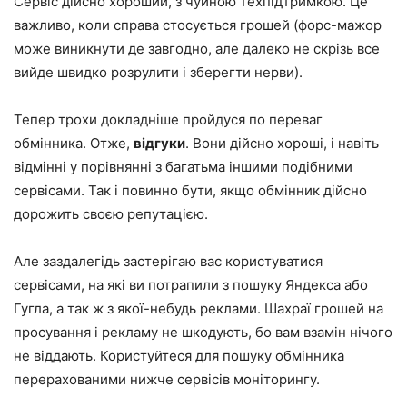
Сервіс дійсно хороший, з чуйною техпідтримкою. Це
важливо, коли справа стосується грошей (форс-мажор
може виникнути де завгодно, але далеко не скрізь все
вийде швидко розрулити і зберегти нерви).
Тепер трохи докладніше пройдуся по переваг
обмінника. Отже,
відгуки
. Вони дійсно хороші, і навіть
відмінні у порівнянні з багатьма іншими подібними
сервісами. Так і повинно бути, якщо обмінник дійсно
дорожить своєю репутацією.
Але заздалегідь застерігаю вас користуватися
сервісами, на які ви потрапили з пошуку Яндекса або
Гугла, а так ж з якої-небудь реклами. Шахраї грошей на
просування і рекламу не шкодують, бо вам взамін нічого
не віддають. Користуйтеся для пошуку обмінника
перерахованими нижче сервісів моніторингу.