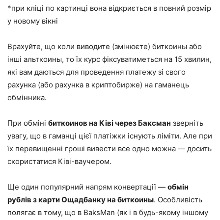
*при кліці по картинці вона відкриється в повний розмір
у новому вікні
Врахуйте, що коли виводите (змінюєте) биткоины або
інші альткоины, то їх курс фіксуватиметься на 15 хвилин,
які вам даються для проведення платежу зі свого
рахунка (або рахунка в криптобирже) на гаманець
обмінника.
При обміні
биткоинов на Ківі через Баксман
зверніть
увагу, що в гаманці цієї платіжки існують ліміти. Але при
їх перевищенні гроші вивести все одно можна — досить
скористатися Ківі-ваучером.
Ще один популярний напрям конвертації —
обмін
рублів з карти Ощадбанку на биткоины
. Особливість
полягає в тому, що в BaksMan (як і в будь-якому іншому