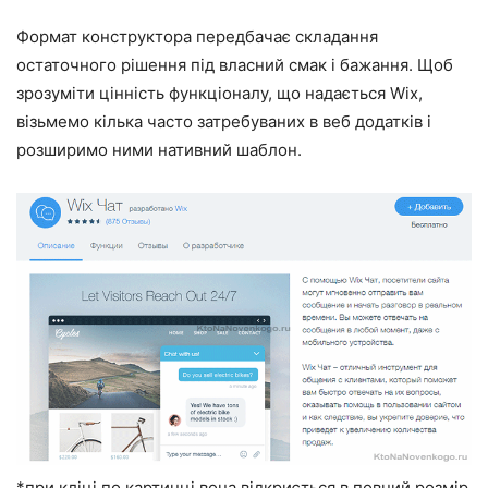
Формат конструктора передбачає складання
остаточного рішення під власний смак і бажання. Щоб
зрозуміти цінність функціоналу, що надається Wix,
візьмемо кілька часто затребуваних в веб додатків і
розширимо ними нативний шаблон.
*при кліці по картинці вона відкриється в повний розмір