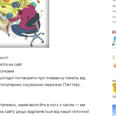
Як
ф
«м
ша
те
ності
ипта на сайт
нопками
сьогодні поговорити про плаваючу панель від
популярних соціальних мережах (Твіттері,
 Напевно, намагаюся йти в ногу з часом — ми
ка сайту дещо відрізняється від нашої поточної