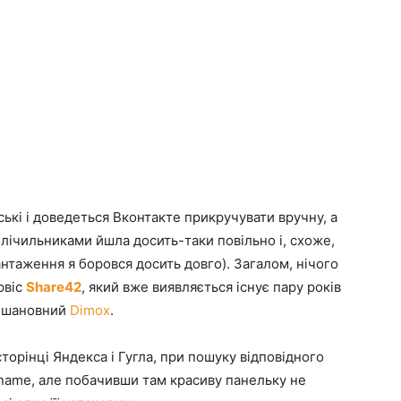
ькі і доведеться Вконтакте прикручувати вручну, а
 лічильниками йшла досить-таки повільно і, схоже,
нтаження я боровся досить довго). Загалом, нічого
рвіс
Share42
, який вже виявляється існує пару років
ю шановний
Dimox
.
 сторінці Яндекса і Гугла, при пошуку відповідного
x.name, але побачивши там красиву панельку не