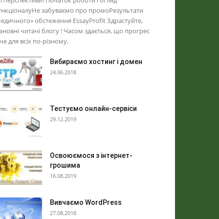
і перспективи?Початок роботи і огляд
ункціоналуНе забуваємо про промоРезультати
едичного» обстеження EssayProfit Здрастуйте,
новні читачі блогу ! Часом здається, що прогрес
че для всіх по-різному.
Вибираємо хостинг і домен
24.06.2018
Тестуємо онлайн-сервіси
29.12.2019
Освоюємося з інтернет-
грошима
16.08.2019
Вивчаємо WordPress
27.08.2018