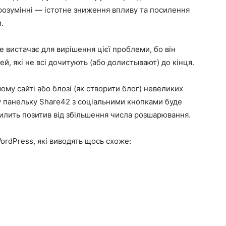
озумінні — істотне зниження впливу та посилення
.
е вистачає для вирішення цієї проблеми, бо він
ей, які не всі дочитують (або долистывают) до кінця.
му сайті або блозі (як створити блог) невеликих
у панельку Share42 з соціальними кнопками буде
есилить позитив від збільшення числа розшарювання.
WordPress, які виводять щось схоже: