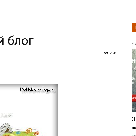
й блог
2510
З
ma