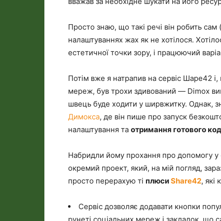
вважав за необхідне шукати на його ресурс
Просто знаю, що такі речі він робить сам (
налаштуваннях жах як не хотілося. Хотілос
естетичної точки зору, і працюючий варі
Потім вже я натрапив на сервіс Шаре42 і,
мереж, був трохи здивований — Dimox ви
швець буде ходити у ширвжитку. Однак, з
Димокса
, де він пише про запуск безкош
налаштування та
отримання готового код
Набридли йому прохання про допомогу у ст
окремий проект, який, на мій погляд, зара
просто перерахую ті
плюси
Share42
, які
Сервіс дозволяє додавати кнопки попу
рунеті соціальних мереж і закладок, що са