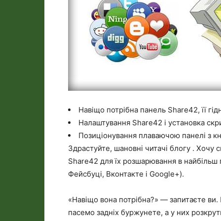
Навіщо потрібна панель Share42, її гід
Налаштування Share42 і установка скр
Позиціонування плаваючою панелі з к
Здрастуйте, шановні читачі блогу . Хочу 
Share42 для їх розшарювання в найбільш 
Фейсбуці, Вконтакте і Google+).
«Навіщо вона потрібна?» — запитаєте ви.
пасемо задніх буржунете, а у них розкрут