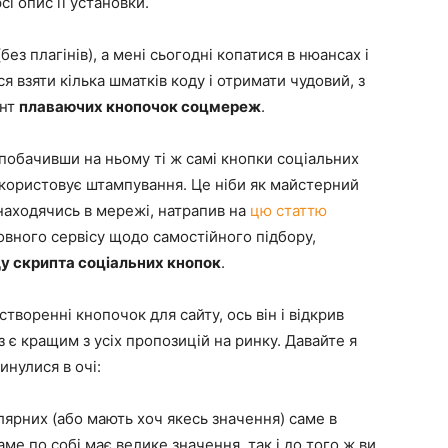
і опис її установки.
без плагінів), а мені сьогодні копатися в нюансах і
я взяти кілька шматків коду і отримати чудовий, з
ант
плаваючих кнопочок соцмереж
.
 побачивши на ньому ті ж самі кнопки соціальних
користовує штампування. Це ніби як майстерний
находячись в мережі, натрапив на
цю статтю
товного сервісу щодо самостійного підбору,
у скрипта соціальних кнопок
.
воренні кнопочок для сайту, ось він і відкрив
з є кращим з усіх пропозицій на ринку. Давайте я
 кинулися в очі:
лярних (або мають хоч якесь значення) саме в
ме по собі має велике значення, так і до того ж ви