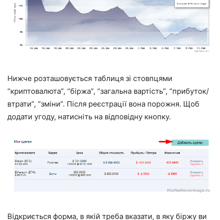
Нижче розташовується таблиця зі стовпцями
“криптовалюта”, “біржа”, “загальна вартість”, “прибуток/
втрати”, “зміни”. Після реєстрації вона порожня. Щоб
додати угоду, натисніть на відповідну кнопку.
Відкриється форма, в якій треба вказати, в яку біржу ви