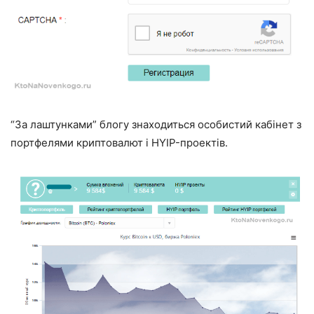
“За лаштунками” блогу знаходиться особистий кабінет з
портфелями криптовалют і HYIP-проектів.