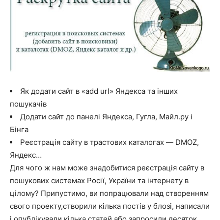
Як додати сайт в «add url» Яндекса та інших
пошукачів
Додати сайт до панелі Яндекса, Гугла, Майл.ру і
Бінга
Реєстрація сайту в трастових каталогах — DMOZ,
Яндекс…
Для чого ж нам може знадобитися реєстрація сайту в
пошукових системах Росії, України та інтернету в
цілому? Припустимо, ви попрацювали над створенням
свого проекту,створили кілька постів у блозі, написали
і опублікували кілька статей або запросили десяток