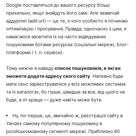
Google поставляться до вашого ресурсу більш
прихильно, якщо знайдуть його самі. Але зазвичай
аддурілкі (add url) — це те, з чого особисто я починаю
оптимізацію і просування. Правда, одночасно з цим, я
намагаюся засвітити їх на часто відвідуваних
пошуковими ботами ресурсах (соціальні мережі, блог-
платформи і т. п. сервіси).
Тому нижче я наведу
список пошуковиків, в які ви
зможете додати адресу свого сайту
. Напевно буде
мати сенс зареєструватися у всіх можливих системах
та їх каталогах, бо гірше, швидше за все, від цього не
буде, а от краще — дуже навіть може бути.
Ну, по-перше, це, звичайно ж, реєстрація сайту в
Yandex самому популярному пошуковику в
російськомовному сегменті мережі. Приблизно 60