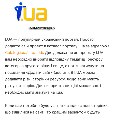
I.UA — популярний український портал. Просто
додаєте свій проект в каталог порталу i.ua за адресою :
Сatalog.i.ua/site/add/
. Для додавання url проекту I.UA
вам необхідно вибрати відповідну тематиці ресурсу
категорію другого рівня і вище, а потім натиснути на
посилання «Додати сайт» (add url). В I.UA можна
додавати різні сторінки ресурсу, якщо вони мають
різну категорію. Для використання цієї можливості
необхідно мати аккаунт на i.ua.
Коли вам потрібно буде увігнати в індекс нові сторінки,
що з’явилися на сайті, то кращим варіантом будуть