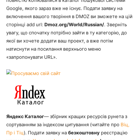
повністю копіювалися в каталог пошукової системи
Google, якого зараз вже не існує. Подати заявку на
включення вашого творіння в DMOZ ви зможете на цій
сторінці add url:
Dmoz.org/World/Russian/
. Зверніть
увагу, що спочатку потрібно зайти в ту категорію, до
якої ви хочете додати ваш проект, а вже потім
натиснути на посилання верхнього меню
«запропонувати URL».
Яндекс Каталог
— збірник кращих ресурсів рунета з
сортуванням за індексом цитування (читайте про
Віц,
Пр і Тіц
). Подати заявку на
безкоштовну
реєстрацію