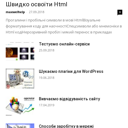
Швидко освоїти Html
maxwelhelp
-
27.09.2018
0
Прогалини і пробільні символи в мові HtmlВізуальне
форматування коду для наочностіСпецсимволи або мнемоніки в
Html кодіНерозривний пробіл і мякий перенос в прикладах
Тестуємо онлайн-сервіси
25.09.2018
Шукаємо плагіни для WordPress
19.06.2018
Вивчаємо відвідуваність сайту
17.04.2019
Способи заробітку в мережі