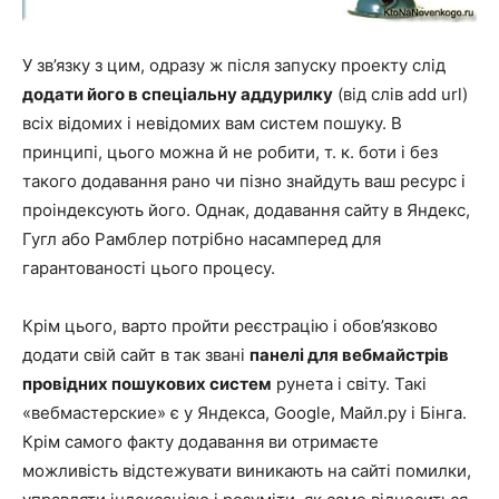
У зв’язку з цим, одразу ж після запуску проекту слід
додати його в спеціальну аддурилку
(від слів add url)
всіх відомих і невідомих вам систем пошуку. В
принципі, цього можна й не робити, т. к. боти і без
такого додавання рано чи пізно знайдуть ваш ресурс і
проіндексують його. Однак, додавання сайту в Яндекс,
Гугл або Рамблер потрібно насамперед для
гарантованості цього процесу.
Крім цього, варто пройти реєстрацію і обов’язково
додати свій сайт в так звані
панелі для вебмайстрів
провідних пошукових систем
рунета і світу. Такі
«вебмастерские» є у Яндекса, Google, Майл.ру і Бінга.
Крім самого факту додавання ви отримаєте
можливість відстежувати виникають на сайті помилки,