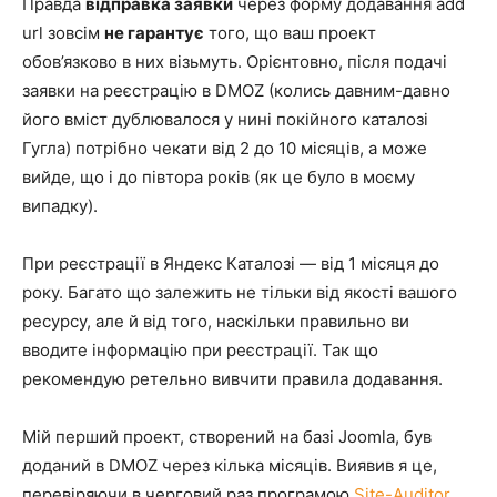
Правда
відправка заявки
через форму додавання add
url зовсім
не гарантує
того, що ваш проект
обов’язково в них візьмуть. Орієнтовно, після подачі
заявки на реєстрацію в DMOZ (колись давним-давно
його вміст дублювалося у нині покійного каталозі
Гугла) потрібно чекати від 2 до 10 місяців, а може
вийде, що і до півтора років (як це було в моєму
випадку).
При реєстрації в Яндекс Каталозі — від 1 місяця до
року. Багато що залежить не тільки від якості вашого
ресурсу, але й від того, наскільки правильно ви
вводите інформацію при реєстрації. Так що
рекомендую ретельно вивчити правила додавання.
Мій перший проект, створений на базі Joomla, був
доданий в DMOZ через кілька місяців. Виявив я це,
перевіряючи в черговий раз програмою
Site-Auditor
,