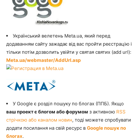
Український велетень Meta.ua, який перед
додаванням сайту зажадає від вас пройти реєстрацію і
тільки потім дозволить увійти у святая святих (add url):
Meta.ua/webmaster/AddUrl.asp
У Google є розділ пошуку по блогах (ППБ). Якщо
ваш проект є блогом або форумом
з активною
RSS
стрічкою або каналом новин
, тоді можете спробувати
додати посилання на свій ресурс в
Google пошук по
блогах
.