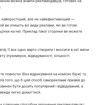
 чином можна знайти рекламодавців, готових на
.
их найпростіший, але не найефективніший —
ій ви опишіть всі види реклами, які ви готові
зцінки на неї. Приклад такої сторінки ви можете
ів, її все одно варто створити і вносити в неї зміни
ту (пузомерок, відвідуваності, кількості
е повністю (без відрахування на комісію бірж) ту
ля того, що б цей спосіб самореклами призвів до
овинен бути досить популярний і відвідуваний, а
завжди легко домогтися.
м з першим способом залучення рекламодавців і