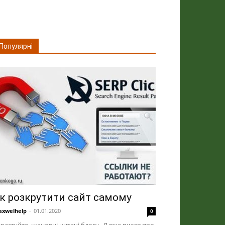
Популярні
к розкрутити сайт самому
xwelhelp
-
01.01.2020
0