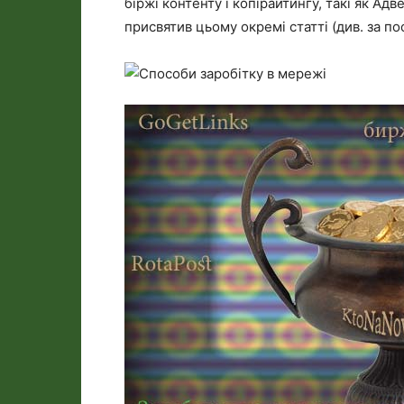
біржі контенту і копірайтингу, такі як Адве
присвятив цьому окремі статті (див. за п