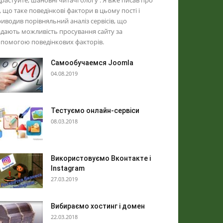
растуйте, шановні читачі блогу . Я вже писав про
, що таке поведінкові фактори в цьому пості і
иводив порівняльний аналіз сервісів, що
дають можливість просування сайту за
помогою поведінкових факторів.
Самообучаемся Joomla
04.08.2019
Тестуємо онлайн-сервіси
08.03.2018
Використовуємо Вконтакте і
Instagram
27.03.2019
Вибираємо хостинг і домен
22.03.2018