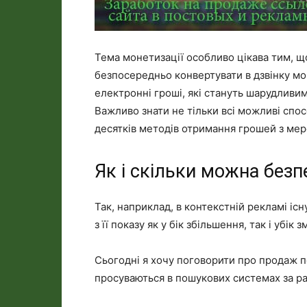
Тема монетизації особливо цікава тим, що
безпосередньо конвертувати в дзвінку мо
електронні гроші, які стануть шарудливим
Важливо знати не тільки всі можливі спос
десятків методів отримання грошей з мере
Як і скільки можна безп
Так, наприклад, в контекстній рекламі існ
з її показу як у бік збільшення, так і убік
Сьогодні я хочу поговорити про продаж по
просуваються в пошукових системах за ра