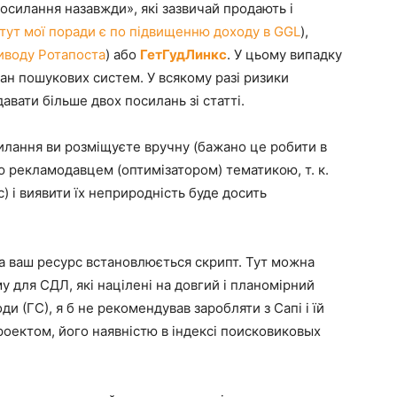
«посилання назавжди», які зазвичай продають і
тут мої поради є по підвищенню доходу в GGL
),
риводу Ротапоста
) або
ГетГудЛинкс
. У цьому випадку
бан пошукових систем. У всякому разі ризики
авати більше двох посилань зі статті.
илання ви розміщуєте вручну (бажано це робити в
ою рекламодавцем (оптимізатором) тематикою, т. к.
) і виявити їх неприродність буде досить
 на ваш ресурс встановлюється скрипт. Тут можна
у для СДЛ, які націлені на довгий і планомірний
ди (ГС), я б не рекомендував заробляти з Сапі і їй
оектом, його наявністю в індексі поисковиковых