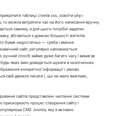
рикріпити таблиці стилів css, освоїти php і
а, то можна витратити час на його написання вручну.
еться самому, а для цього потрібні задатки
маку, збігаються з думкою більшості жителів
то буває недостатньо — треба і вміння.
динамічний сайт, регулярно наповнюється
и, ручний спосіб займе дуже багато часу і вимагає
 будь-яких змін доведеться шукати в незліченних
дображення конкретної інформації і заново
ся свій движок писати і, що не мало важливо,
рування сайтів представлені численні системи
но прискорюють процес створення сайту і
опулярніша CMS Joomla, яку я активно