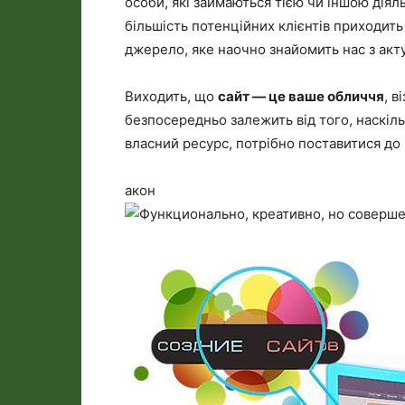
особи, які займаються тією чи іншою діял
більшість потенційних клієнтів приходить
джерело, яке наочно знайомить нас з ак
Виходить, що
сайт — це ваше обличчя
, в
безпосередньо залежить від того, наскіл
власний ресурс, потрібно поставитися до 
акон