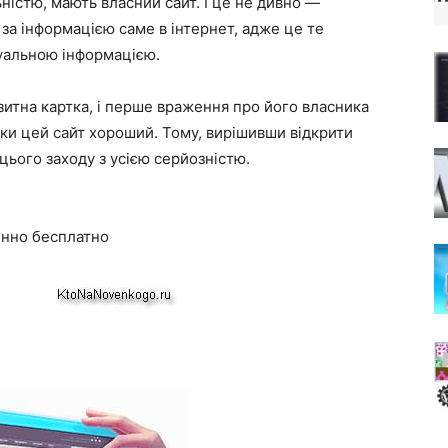
ьністю, мають власний сайт. І це не дивно —
 за інформацією саме в інтернет, адже це те
туальною інформацією.
ізитна картка, і перше враження про його власника
ьки цей сайт хороший. Тому, вирішивши відкрити
цього заходу з усією серйозністю.