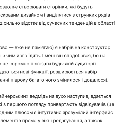
дозволяє створювати сторінки, які будуть
скравим дизайном і виділятися з струнких рядів
oz сильно відстає від сучасних тенденцій в області
ково — вже не пам’ятаю) я набрів на конструктор
і з чим його їдять. І мені він сподобався, бо на
о не соромно показати будь-якій аудиторії.
аються нові функції, розширюється набір
нні півроку багато чого змінилося і додалося).
айнерський» ведмідь на вухо наступив, вдається
кі з першого погляду привертають відвідувачів (це
одним плюсом є інтуїтивно зрозумілий інтерфейс
ементів прямо у вікні редагування, а також