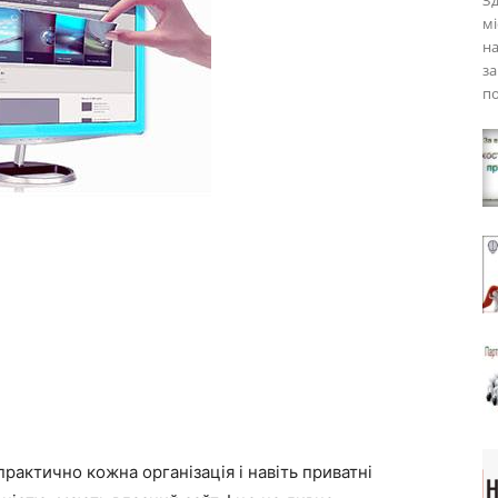
Зд
мі
на
за
по
практично кожна організація і навіть приватні