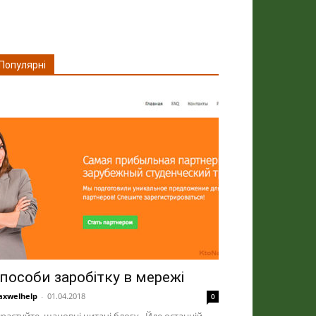
Популярні
пособи заробітку в мережі
xwelhelp
-
01.04.2018
0