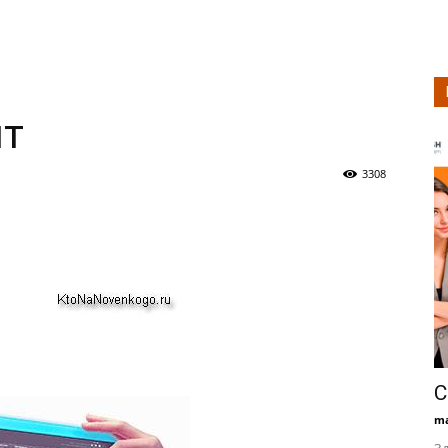
йт
3308
С
ma