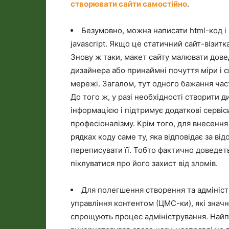
створювати сайти самостійно
.
Безумовно, можна написати html-код і п
javascript. Якщо це статичний сайт-візитк
Знову ж таки, макет сайту малювати довед
дизайнера або принаймні почуття міри і с
мережі. Загалом, тут одного бажання час
До того ж, у разі необхідності створити 
інформацією і підтримує додаткові сервіс
професіоналізму. Крім того, для внесення
рядках коду саме ту, яка відповідає за ві
переписувати її. Тобто фактично доведеть
піклуватися про його захист від зломів.
Для полегшення створення та адмініст
управління контентом (ЦМС-ки), які знач
спрощують процес адміністрування. Найп