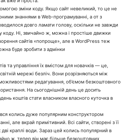
так вже й проста.
помогою зміни коду. Якщо сайт невеликий, то це не
рними знаннями в Web-програмуванні, а от з
водилося довго ламати голову, оскільки не завжди
у коду. Ні, звичайно ж, можна і простіше движки
ворення сайтів «попроще», але в WordPress теж
ожна буде зробити з адмінки
ів та управління їх вмістом для новачків — це,
сесвітній мережі безліч. Вони розрізняються між
 можливостями редагування, об’ємом безкоштовного
икористання. На сьогоднішній день це досить
адень коштів стати власником власного куточка в
увався колись дуже популярним конструктором
нні, але вкрай примітивний. Всі сайти, створені з її
 дві краплі води. Зараз цей колись популярний в
айно ж, тепер він має більше безкоштовних