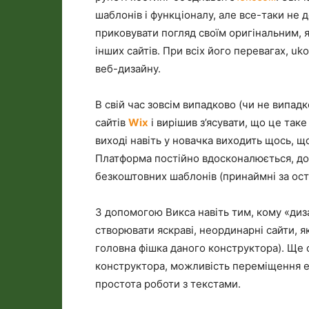
шаблонів і функціоналу, але все-таки не 
приковувати погляд своїм оригінальним, я
інших сайтів. При всіх його перевагах, uk
веб-дизайну.
В свій час зовсім випадково (чи не випад
сайтів
Wix
і вирішив з’ясувати, що це таке 
виході навіть у новачка виходить щось, щ
Платформа постійно вдосконалюється, дод
безкоштовних шаблонів (принаймні за оста
З допомогою Викса навіть тим, кому «диз
створювати яскраві, неординарні сайти, я
головна фішка даного конструктора). Ще 
конструктора, можливість переміщення ел
простота роботи з текстами.