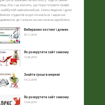
растуйте, шановні читачі блогу . Йде останній
сяць літа, і це значить, що пора готувати трафік
 майбутній навчальний рік. Сезон ледачих і дуже
йнятих студентів скоро почнеться, і зараз ми
дивимося, де і скільки на них можна заробляти.
Вибираємо хостинг і домен
20.11.2018
Як розкрутити сайт самому
12.06.2019
Знайти гроші в мережі
14.12.2018
Як розкрутити сайт самому
13.04.2019