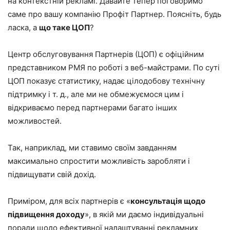
на контекстній рекламі. Давайте тепер поговоримо
саме про вашу компанію Профіт Партнер. Поясніть, будь
ласка, а
що таке ЦОП
?
Центр обслуговування Партнерів (ЦОП) є офіційним
представником РМЯ по роботі з веб-майстрами. По суті
ЦОП показує статистику, надає цілодобову технічну
підтримку і т. д., але ми не обмежуємося цим і
відкриваємо перед партнерами багато інших
можливостей.
Так, наприклад, ми ставимо своїм завданням
максимально спростити можливість заробляти і
підвищувати свій дохід.
Приміром, для всіх партнерів є «
консультація щодо
підвищення доходу
», в якій ми даємо індивідуальні
поради щодо ефективної налаштуванні рекламних