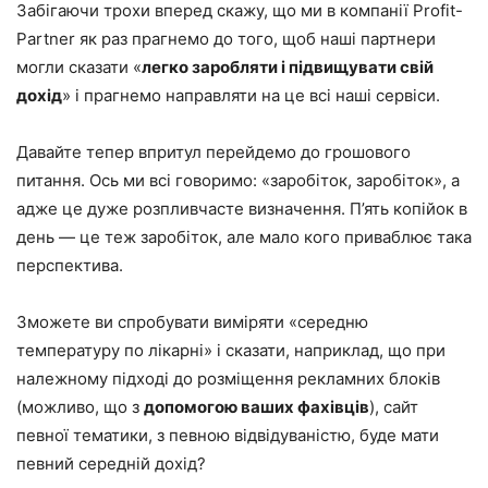
Забігаючи трохи вперед скажу, що ми в компанії Profit-
Partner як раз прагнемо до того, щоб наші партнери
могли сказати «
легко заробляти і підвищувати свій
дохід
» і прагнемо направляти на це всі наші сервіси.
Давайте тепер впритул перейдемо до грошового
питання. Ось ми всі говоримо: «заробіток, заробіток», а
адже це дуже розпливчасте визначення. П’ять копійок в
день — це теж заробіток, але мало кого приваблює така
перспектива.
Зможете ви спробувати виміряти «середню
температуру по лікарні» і сказати, наприклад, що при
належному підході до розміщення рекламних блоків
(можливо, що з
допомогою ваших фахівців
), сайт
певної тематики, з певною відвідуваністю, буде мати
певний середній дохід?