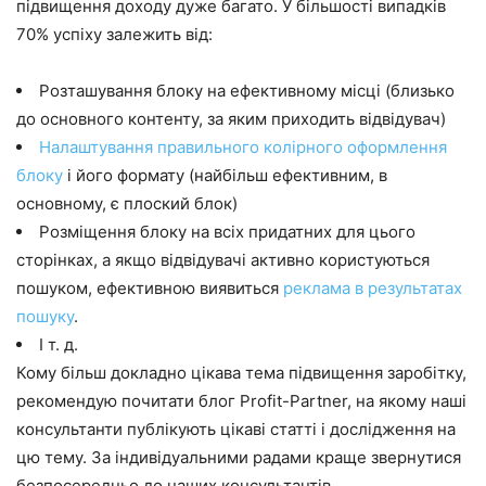
підвищення доходу дуже багато. У більшості випадків
70% успіху залежить від:
Розташування блоку на ефективному місці (близько
до основного контенту, за яким приходить відвідувач)
Налаштування правильного колірного оформлення
блоку
і його формату (найбільш ефективним, в
основному, є плоский блок)
Розміщення блоку на всіх придатних для цього
сторінках, а якщо відвідувачі активно користуються
пошуком, ефективною виявиться
реклама в результатах
пошуку
.
І т. д.
Кому більш докладно цікава тема підвищення заробітку,
рекомендую почитати блог Profit-Partner, на якому наші
консультанти публікують цікаві статті і дослідження на
цю тему. За індивідуальними радами краще звернутися
безпосередньо до наших консультантів.