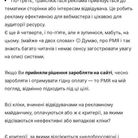
По-третє, транслюється реклама прив’язується до
тематики сторінки або інтересам відвідувача. Це робить
рекламу ефективною для вебмастера і цікавою для
аудиторії ресурсу.
Є ще й четверте, і по-п’яте, але я зупинюся, мабуть, на
цьому. (майже «в двох словах» 🙂 Думаю, про РМЯ і так
знають багато читачів і немає сенсу загострювати увагу
на описі системи.
Якщо Ви
прийняли рішення заробляти на сайті
, чесно
заробляти і отримувати гідну оплату — то РМЯ на мій
погляд, відмінно підходить під ці цілі.
Всі кліки, вчинені відвідувачами на рекламному
майданчику, оплачуються або ж є критерії, за якими
відсіваються неефективні або випадкові кліки?
Є критерії, за якими відсіюються «недобросовісні і