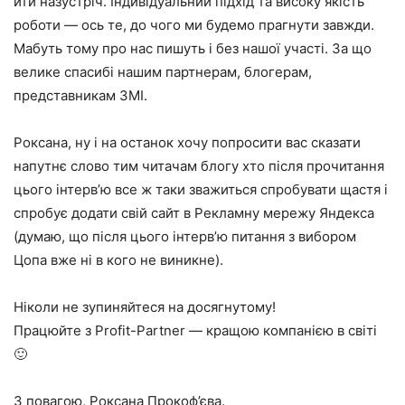
йти назустріч. Індивідуальний підхід та високу якість
роботи — ось те, до чого ми будемо прагнути завжди.
Мабуть тому про нас пишуть і без нашої участі. За що
велике спасибі нашим партнерам, блогерам,
представникам ЗМІ.
Роксана, ну і на останок хочу попросити вас сказати
напутнє слово тим читачам блогу хто після прочитання
цього інтерв’ю все ж таки зважиться спробувати щастя і
спробує додати свій сайт в Рекламну мережу Яндекса
(думаю, що після цього інтерв’ю питання з вибором
Цопа вже ні в кого не виникне).
Ніколи не зупиняйтеся на досягнутому!
Працюйте з Profit-Partner — кращою компанією в світі
🙂
З повагою, Роксана Прокоф’єва.