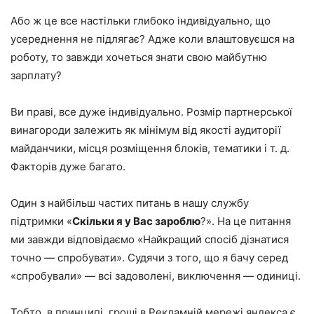
Або ж це все настільки глибоко індивідуально, що
усереднення не підлягає? Адже коли влаштовуєшся на
роботу, то завжди хочеться знати свою майбутню
зарплату?
Ви праві, все дуже індивідуально. Розмір партнерської
винагороди залежить як мінімум від якості аудиторії
майданчики, місця розміщення блоків, тематики і т. д.
Факторів дуже багато.
Один з найбільш частих питань в нашу службу
підтримки «
Скільки я у Вас зароблю
?». На це питання
ми завжди відповідаємо «Найкращий спосіб дізнатися
точно — спробувати». Судячи з того, що я бачу серед
«спробували» — всі задоволені, виключення — одиниці.
Тобто, в принципі, гроші в Рекламній мережі яндекса є,