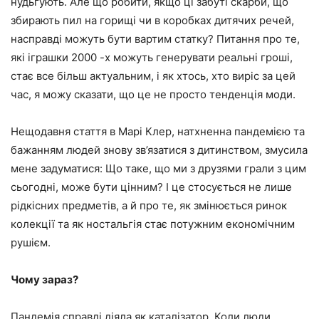
нудьгують. Але що робити, якщо ці забуті скарби, що
збирають пил на горищі чи в коробках дитячих речей,
насправді можуть бути вартим статку? Питання про те,
які іграшки 2000 -х можуть генерувати реальні гроші,
стає все більш актуальним, і як хтось, хто виріс за цей
час, я можу сказати, що це не просто тенденція моди.
Нещодавня стаття в Марі Клер, натхненна пандемією та
бажанням людей знову зв’язатися з дитинством, змусила
мене задуматися: Що таке, що ми з друзями грали з цим
сьогодні, може бути цінним? І це стосується не лише
рідкісних предметів, а й про те, як змінюється ринок
колекції та як ностальгія стає потужним економічним
рушієм.
Чому зараз?
Пандемія справді діяла як каталізатор. Коли люди