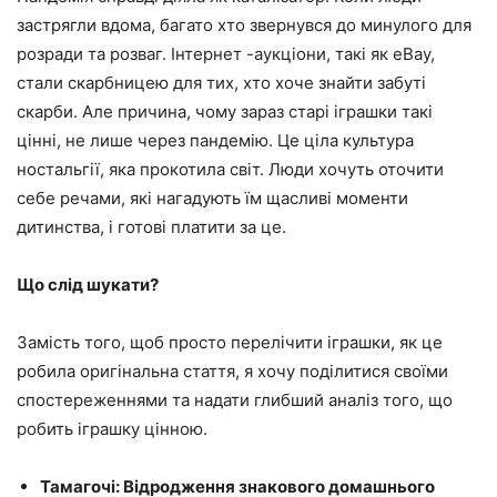
застрягли вдома, багато хто звернувся до минулого для
розради та розваг. Інтернет -аукціони, такі як eBay,
стали скарбницею для тих, хто хоче знайти забуті
скарби. Але причина, чому зараз старі іграшки такі
цінні, не лише через пандемію. Це ціла культура
ностальгії, яка прокотила світ. Люди хочуть оточити
себе речами, які нагадують їм щасливі моменти
дитинства, і готові платити за це.
Що слід шукати?
Замість того, щоб просто перелічити іграшки, як це
робила оригінальна стаття, я хочу поділитися своїми
спостереженнями та надати глибший аналіз того, що
робить іграшку цінною.
Тамагочі: Відродження знакового домашнього