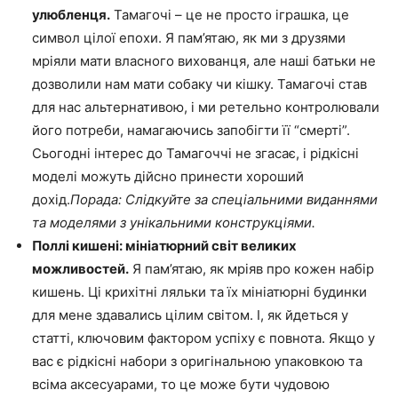
улюбленця.
Тамагочі – це не просто іграшка, це
символ цілої епохи. Я пам’ятаю, як ми з друзями
мріяли мати власного вихованця, але наші батьки не
дозволили нам мати собаку чи кішку. Тамагочі став
для нас альтернативою, і ми ретельно контролювали
його потреби, намагаючись запобігти її “смерті”.
Сьогодні інтерес до Тамагоччі не згасає, і рідкісні
моделі можуть дійсно принести хороший
дохід.
Порада: Слідкуйте за спеціальними виданнями
та моделями з унікальними конструкціями.
Поллі кишені: мініатюрний світ великих
можливостей.
Я пам’ятаю, як мріяв про кожен набір
кишень. Ці крихітні ляльки та їх мініатюрні будинки
для мене здавались цілим світом. І, як йдеться у
статті, ключовим фактором успіху є повнота. Якщо у
вас є рідкісні набори з оригінальною упаковкою та
всіма аксесуарами, то це може бути чудовою