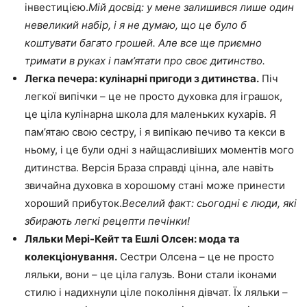
інвестицією.
Мій досвід: у мене залишився лише один
невеликий набір, і я не думаю, що це було б
коштувати багато грошей. Але все ще приємно
тримати в руках і пам’ятати про своє дитинство.
Легка печера: кулінарні пригоди з дитинства.
Піч
легкої випічки – це не просто духовка для іграшок,
це ціла кулінарна школа для маленьких кухарів. Я
пам’ятаю свою сестру, і я випікаю печиво та кекси в
ньому, і це були одні з найщасливіших моментів мого
дитинства. Версія Браза справді цінна, але навіть
звичайна духовка в хорошому стані може принести
хороший прибуток.
Веселий факт: сьогодні є люди, які
збирають легкі рецепти печінки!
Ляльки Мері-Кейт та Ешлі Олсен: мода та
колекціонування.
Сестри Олсена – це не просто
ляльки, вони – це ціла галузь. Вони стали іконами
стилю і надихнули ціле покоління дівчат. Їх ляльки –