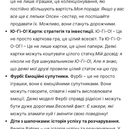
це не лише іграшки, це колекціонування, які
постійно збільшують вартість.
Моя порада: Якщо у вас
все ще є ляльки Олсен -сестер, не поспішайте
продавати їх. Можливо, вони стануть дорожчими.
Ю-Гі-О! Карти: стратегія та інвестиції.
Ю-Гі-О! – Це
не просто карткова гра, це цілий всесвіт. Та Ю-Гі-О-
О-ОГ! – Це не лише картки, це цінні папери. Деякі
картки можуть коштувати цілого статку.
Мій досвід: я
ніколи не був шанувальником Ю-Гі-О!, Але я знаю,
що деякі мої друзі провели цілий статок на цю гру.
Фурбі: Емоційні супутники.
Фурбі – це не просто
іграшки, вони є емоційними супутниками. Вони
можуть говорити, співати і навіть висловлювати
емоції. Деякі моделі Фербі справді рідкісні і можуть
бути дуже дорогими.
Веселий факт: Є хакери, які
можуть зламати хуй і змінити свою поведінку!
Діти з шапочками: історія успіху та розчарування.
Beanie Babies – це історія успіху та розчарування. У