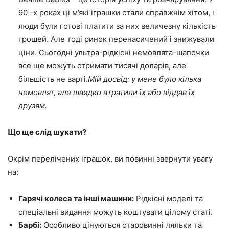
90 -х роках ці м’які іграшки стали справжнім хітом, і
люди були готові платити за них величезну кількість
грошей. Але тоді ринок перенасичений і знижували
ціни. Сьогодні ультра-рідкісні немовлята-шапочки
все ще можуть отримати тисячі доларів, але
більшість не варті.
Мій досвід: у мене було кілька
немовлят, але швидко втратили їх або віддав їх
друзям.
Що ще слід шукати?
Окрім перелічених іграшок, ви повинні звернути увагу
на:
Гарячі колеса та інші машини:
Рідкісні моделі та
спеціальні видання можуть коштувати цілому статі.
Барбі:
Особливо цінуються старовинні ляльки та