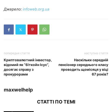
Джерело:
infoweb.org.ua
попередня стаття
наступна стаття
Криптовалютний інвестор,
Наскільки середній
відомий як “біткойн Ісус”,
пенсіонер середнього класу
досягає справу з
проводить щомісяця у віці
прокурорами
67 років?
maxwelhelp
СТАТТІ ПО ТЕМІ