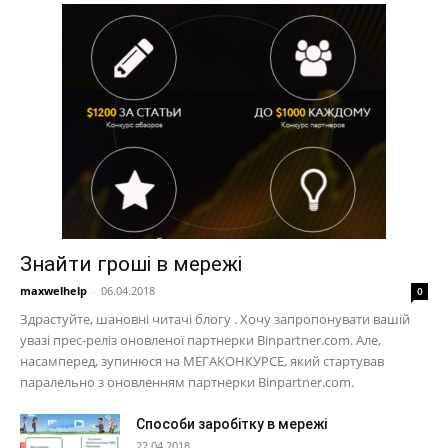
Знайти гроші в мережі
maxwelhelp
-
06.04.2018
0
Здрастуйте, шановні читачі блогу . Хочу запропонувати вашій
увазі прес-реліз оновленої партнерки Binpartner.com. Але,
насамперед, зупинюся на МЕГАКОНКУРСЕ, який стартував
паралельно з оновленням партнерки Binpartner.com.
Способи заробітку в мережі
22.04.2018