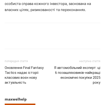
особиста справа кожного інвестора, заснована на
власних цілях, ризикованості та переконаннях.
попередня стаття
наступна стаття
Оновлення Final Fantasy
Я автомобільний експерт: ці
Tactics надає історії
6 позашляховиків-найкращі
класових воєн нову
економічні покупки 2025
актуальність
року
maxwelhelp