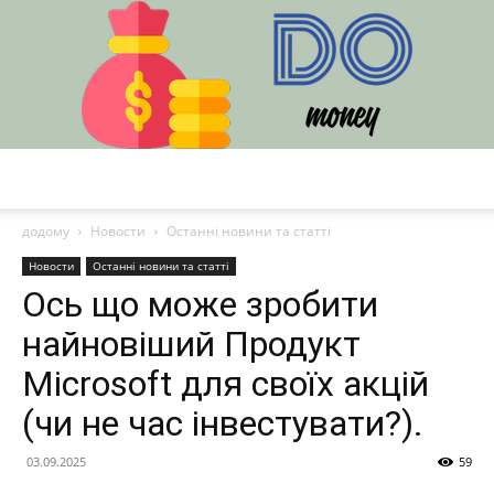
DO
додому
Новости
Останні новини та статті
Новости
Останні новини та статті
Ось що може зробити
найновіший Продукт
Microsoft для своїх акцій
(чи не час інвестувати?).
03.09.2025
59