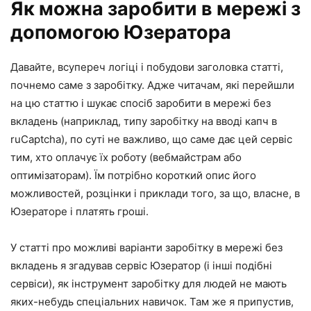
Як можна заробити в мережі з
допомогою Юзератора
Давайте, всупереч логіці і побудови заголовка статті,
почнемо саме з заробітку. Адже читачам, які перейшли
на цю статтю і шукає спосіб заробити в мережі без
вкладень (наприклад, типу заробітку на вводі капч в
ruCaptcha), по суті не важливо, що саме дає цей сервіс
тим, хто оплачує їх роботу (вебмайстрам або
оптимізаторам). Їм потрібно короткий опис його
можливостей, розцінки і приклади того, за що, власне, в
Юзераторе і платять гроші.
У статті про можливі варіанти заробітку в мережі без
вкладень я згадував сервіс Юзератор (і інші подібні
сервіси), як інструмент заробітку для людей не мають
яких-небудь спеціальних навичок. Там же я припустив,