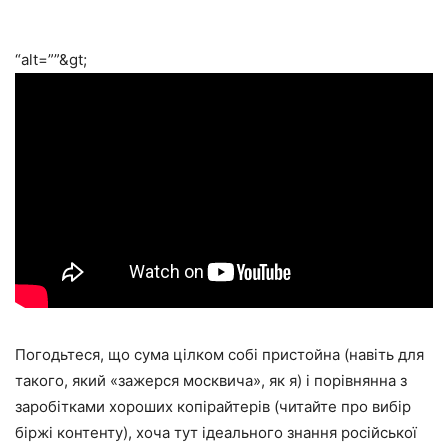
“alt=””&gt;
Погодьтеся, що сума цілком собі пристойна (навіть для
такого, який «зажерся москвича», як я) і порівнянна з
заробітками хороших копірайтерів (читайте про вибір
біржі контенту), хоча тут ідеального знання російської