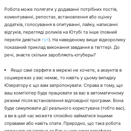
Робота може полягати у додаванні потрібних постів,
коментуванні, репостах, встановлення або оцінку
додатків, голосування в опитуванні, лайку, написанні
відгуків, перегляді роликів на Ютубі та інше (повний
перелік дивіться
тут
). На наведеному вище відеоролику
показаний приклад виконання завдання в твіттері. До
речі, знаєте скільки заробляють ютуберы?
Якщо самі серфити в мережі не хочете, а акаунтів в
соцмережах у вас немає, то навіть у цьому випадку
Юзератору є що вам запропонувати. Справа в тому, що
ваш комп’ютер буде працювати за вас в автоматичному
режимі після встановлення відповідної програми. Вона
буде симулювати дії реального користувача (тобто вас),
а ви в цей час можете спокійно займатися іншими
справами або навіть спати. Природно, що така робота
оплачується істотно за більш низькими тарифами.