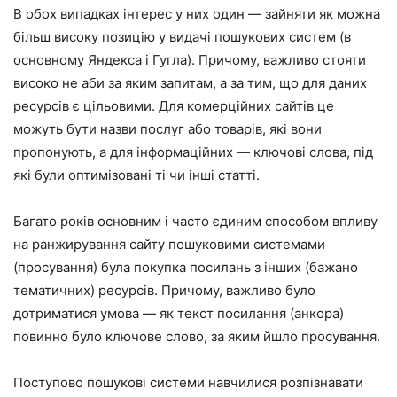
В обох випадках інтерес у них один — зайняти як можна
більш високу позицію у видачі пошукових систем (в
основному Яндекса і Гугла). Причому, важливо стояти
високо не аби за яким запитам, а за тим, що для даних
ресурсів є цільовими. Для комерційних сайтів це
можуть бути назви послуг або товарів, які вони
пропонують, а для інформаційних — ключові слова, під
які були оптимізовані ті чи інші статті.
Багато років основним і часто єдиним способом впливу
на ранжирування сайту пошуковими системами
(просування) була покупка посилань з інших (бажано
тематичних) ресурсів. Причому, важливо було
дотриматися умова — як текст посилання (анкора)
повинно було ключове слово, за яким йшло просування.
Поступово пошукові системи навчилися розпізнавати