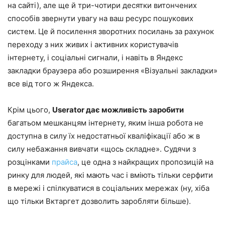
на сайті), але ще й три-чотири десятки витончених
способів звернути увагу на ваш ресурс пошукових
систем. Це й посилення зворотних посилань за рахунок
переходу з них живих і активних користувачів
інтернету, і соціальні сигнали, і навіть в Яндекс
закладки браузера або розширення «Візуальні закладки»
все від того ж Яндекса.
Крім цього,
Userator дає можливість заробити
багатьом мешканцям інтернету, яким інша робота не
доступна в силу їх недостатньої кваліфікації або ж в
силу небажання вивчати «щось складне». Судячи з
розцінками
прайса
, це одна з найкращих пропозицій на
ринку для людей, які мають час і вміють тільки серфити
в мережі і спілкуватися в соціальних мережах (ну, хіба
що тільки Вктаргет дозволить заробляти більше).