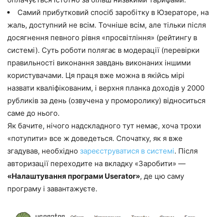
Самий прибутковий спосіб заробітку в Юзераторе, на
жаль, доступний не всім. Точніше всім, але тільки після
досягнення певного рівня «просвітління» (рейтингу в
системі). Суть роботи полягає в модерації (перевірки
правильності виконання завдань виконаних іншими
користувачами. Ця праця вже можна в якійсь мірі
назвати кваліфікованим, і верхня планка доходів у 2000
рубликів за день (озвучена у проморолику) відноситься
саме до нього.
Як бачите, нічого надскладного тут немає, хоча трохи
«потупити» все ж доведеться. Спочатку, як я вже
згадував, необхідно
зареєструватися в системі
. Після
авторизації переходите на вкладку «Заробити» —
«Налаштування програми Userator»
, де цю саму
програму і завантажуєте.