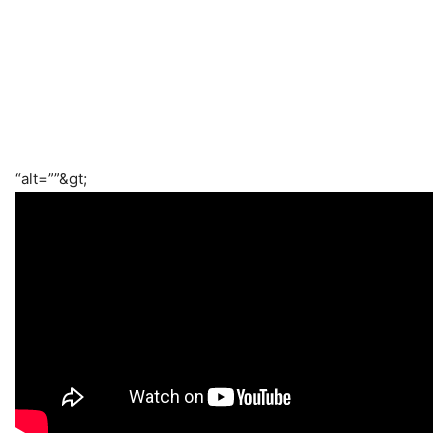
“alt=””&gt;