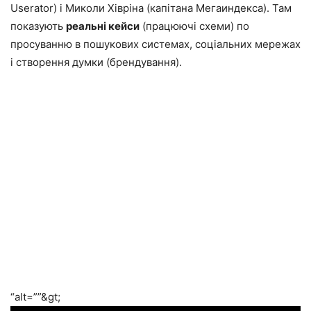
Userator) і Миколи Хівріна (капітана Мегаиндекса). Там
показують
реальні кейси
(працюючі схеми) по
просуванню в пошукових системах, соціальних мережах
і створення думки (брендування).
“alt=””&gt;