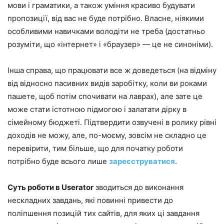
мови і граматики, а також уміння красиво будувати
пропозиції, від вас не буде потрібно. Власне, ніякими
особливими навичками володіти не треба (достатньо
розуміти, що «інтернет» і «браузер» — це не синоніми).
Інша справа, що працювати все ж доведеться (на відміну
від відносно пасивних видів заробітку, коли ви роками
пашете, щоб потім спочивати на лаврах), але зате це
може стати істотною підмогою і залатати дірку в
сімейному бюджеті. Підтвердити озвучені в ролику рівні
доходів не можу, але, по-моєму, зовсім не складно це
перевірити, тим більше, що для початку роботи
потрібно буде всього лише
зареєструватися
.
Суть роботи в Userator
зводиться до виконання
нескладних завдань, які повинні привести до
поліпшення позицій тих сайтів, для яких ці завдання