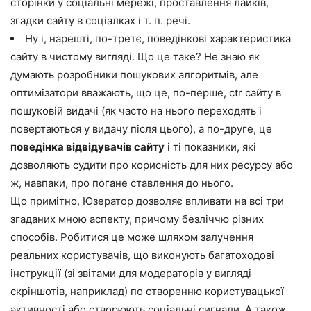
сторінки у соціальні мережі, проставлення лайків,
згадки сайту в соціалках і т. п. речі.
Ну і, нарешті, по-третє, поведінкові характеристика
сайту в чистому вигляді. Що це таке? Не знаю як
думають розробники пошукових алгоритмів, але
оптимізатори вважають, що це, по-перше, ctr сайту в
пошуковій видачі (як часто на нього переходять і
повертаються у видачу після цього), а по-друге, це
поведінка відвідувачів сайту
і ті показники, які
дозволяють судити про корисність для них ресурсу або
ж, навпаки, про погане ставлення до нього.
Що примітно, Юзератор дозволяє впливати на всі три
згаданих мною аспекту, причому безліччю різних
способів. Робитися це може шляхом залучення
реальних користувачів, що виконують багатоходові
інструкції (зі звітами для модераторів у вигляді
скріншотів, наприклад) по створенню користувацької
активності або створюють соціальні сигнали. А також