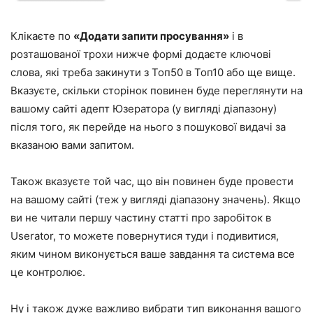
Клікаєте по
«Додати запити просування»
і в
розташованої трохи нижче формі додаєте ключові
слова, які треба закинути з Топ50 в Топ10 або ще вище.
Вказуєте, скільки сторінок повинен буде переглянути на
вашому сайті адепт Юзератора (у вигляді діапазону)
після того, як перейде на нього з пошукової видачі за
вказаною вами запитом.
Також вказуєте той час, що він повинен буде провести
на вашому сайті (теж у вигляді діапазону значень). Якщо
ви не читали першу частину статті про заробіток в
Userator, то можете повернутися туди і подивитися,
яким чином виконується ваше завдання та система все
це контролює.
Ну і також дуже важливо вибрати тип виконання вашого