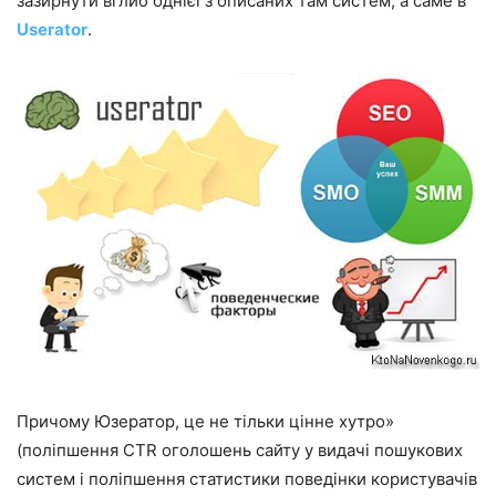
зазирнути вглиб однієї з описаних там систем, а саме в
Userator
.
Причому Юзератор, це не тільки цінне хутро»
(поліпшення CTR оголошень сайту у видачі пошукових
систем і поліпшення статистики поведінки користувачів