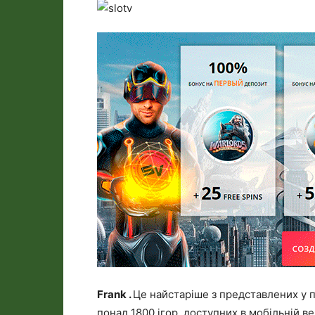
Frank .
Це найстаріше з представлених у п
понад 1800 ігор, доступних в мобільній ве