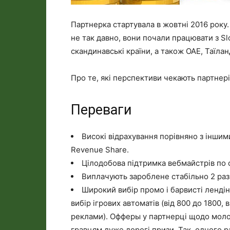
Партнерка стартувала в жовтні 2016 року. Т
не так давно, вони почали працювати з Sl
скандинавські країни, а також ОАЕ, Таїлан
Про те, які перспективи чекають партнері
Переваги
Високі відрахування порівняно з інши
Revenue Share.
Цілодобова підтримка вебмайстрів по 
Виплачують зароблене стабільно 2 рази
Широкий вибір промо і барвисті лендін
вибір ігрових автоматів (від 800 до 1800,
реклами). Офферы у партнерці щодо молод
гравцям дуже дорогі призи. Так, одного ра