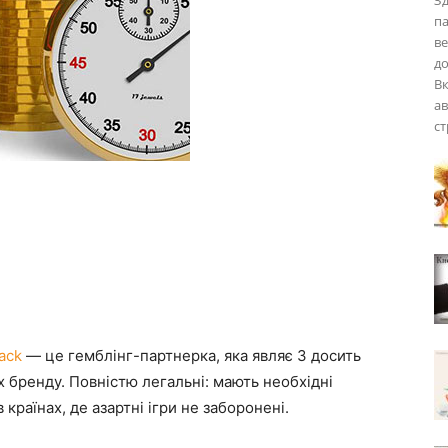
Зд
па
ве
до
Вк
ав
ст
tack
— це гемблінг-партнерка, яка являє 3 досить
бренду. Повністю легальні: мають необхідні
в країнах, де азартні ігри не заборонені.