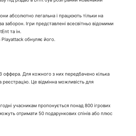
Вони абсолютно легальна і працюють тільки на
оза заборон. Ігри представлені всесвітньо відомими
Ent та ін.
Playattack обнуляє його.
3 оффера. Для кожного з них передбачено кілька
а реєстрацію. Це відмінна можливість для
ьогодні учасникам пропонується понад 800 ігрових
і можуть отримати 50 подарункових спінів або плюс