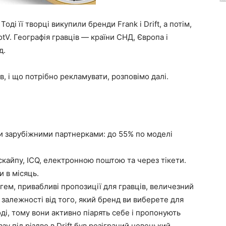
оді її творці викупили бренди Frank і Drift, а потім,
otV. Географія гравців — країни СНД, Європа і
д.
в, і що потрібно рекламувати, розповімо далі.
ми зарубіжними партнерками: до 55% по моделі
скайпу, ICQ, електронною поштою та через тікети.
 в місяць.
гем, привабливі пропозиції для гравців, величезний
 в залежності від того, який бренд ви виберете для
і, тому вони активно піарять себе і пропонують
зу під різдво в Drift був розіграний новенький