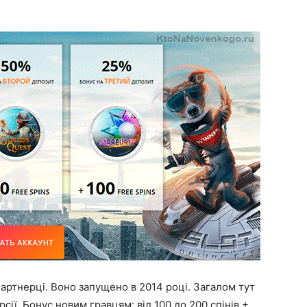
артнерці. Воно запущено в 2014 році. Загалом тут
рсії. Бонус новим гравцям: від 100 до 200 спінів +