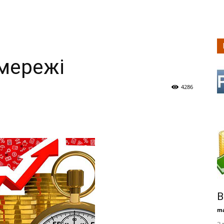
 мережі
4286
В
ma