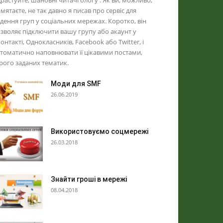
растуйте, шановні читачі блогу . Як ви, можливо,
мятаєте, не так давно я писав про сервіс для
дення груп у соціальних мережах. Коротко, він
зволяє підключити вашу групу або акаунт у
онтакті, Однокласників, Facebook або Twitter, і
томатично наповнювати її цікавими постами,
рого заданих тематик.
Моди для SMF
26.06.2019
Використовуємо соцмережі
26.03.2018
Знайти гроші в мережі
08.04.2018