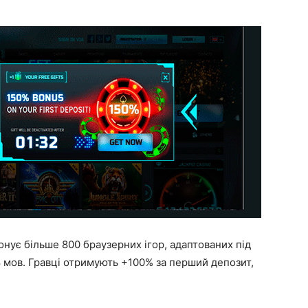
онує більше 800 браузерних ігор, адаптованих під
8 мов. Гравці отримують +100% за перший депозит,