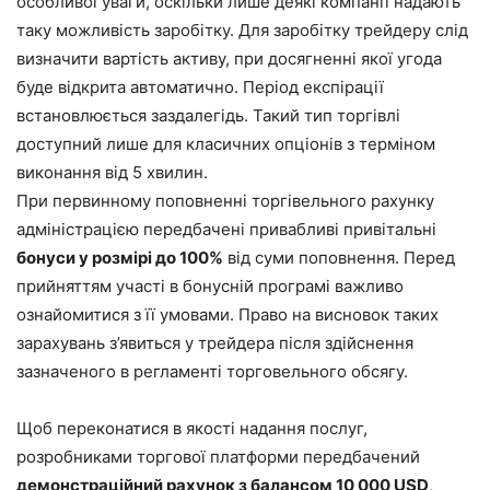
особливої уваги, оскільки лише деякі компанії надають
таку можливість заробітку. Для заробітку трейдеру слід
визначити вартість активу, при досягненні якої угода
буде відкрита автоматично. Період експірації
встановлюється заздалегідь. Такий тип торгівлі
доступний лише для класичних опціонів з терміном
виконання від 5 хвилин.
При первинному поповненні торгівельного рахунку
адміністрацією передбачені привабливі привітальні
бонуси у розмірі до 100%
від суми поповнення. Перед
прийняттям участі в бонусній програмі важливо
ознайомитися з її умовами. Право на висновок таких
зарахувань з’явиться у трейдера після здійснення
зазначеного в регламенті торговельного обсягу.
Щоб переконатися в якості надання послуг,
розробниками торгової платформи передбачений
демонстраційний рахунок з балансом 10 000 USD
,