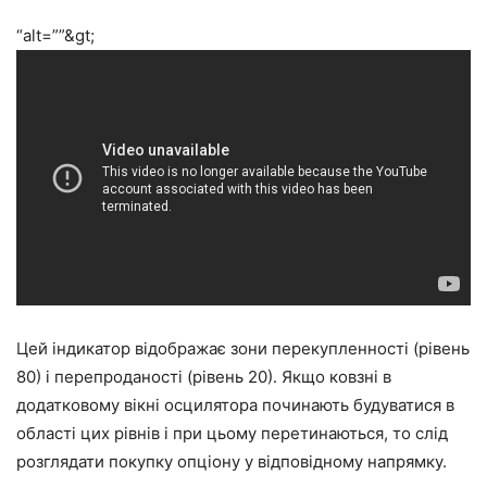
“alt=””&gt;
Цей індикатор відображає зони перекупленності (рівень
80) і перепроданості (рівень 20). Якщо ковзні в
додатковому вікні осцилятора починають будуватися в
області цих рівнів і при цьому перетинаються, то слід
розглядати покупку опціону у відповідному напрямку.