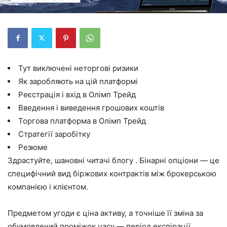
Тут виключені неторгові ризики
Як заробляють на цій платформі
Реєстрація і вхід в Олімп Трейд
Введення і виведення грошових коштів
Торгова платформа в Олімп Трейд
Стратегії заробітку
Резюме
Здрастуйте, шановні читачі блогу . Бінарні опціони — це
специфічний вид біржових контрактів між брокерською
компанією і клієнтом.
Предметом угоди є ціна активу, а точніше її зміна за
обумовлений проміжок часу — період експірації.