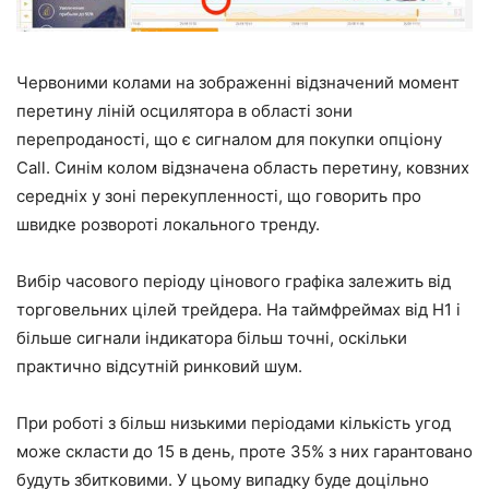
Червоними колами на зображенні відзначений момент
перетину ліній осцилятора в області зони
перепроданості, що є сигналом для покупки опціону
Call. Синім колом відзначена область перетину, ковзних
середніх у зоні перекупленності, що говорить про
швидке розвороті локального тренду.
Вибір часового періоду цінового графіка залежить від
торговельних цілей трейдера. На таймфреймах від Н1 і
більше сигнали індикатора більш точні, оскільки
практично відсутній ринковий шум.
При роботі з більш низькими періодами кількість угод
може скласти до 15 в день, проте 35% з них гарантовано
будуть збитковими. У цьому випадку буде доцільно