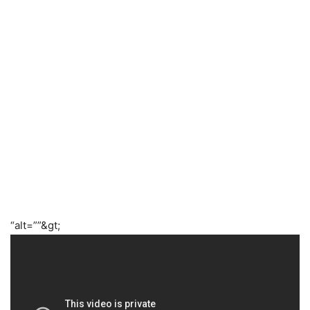
“alt=””&gt;