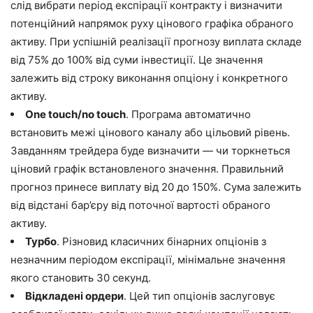
слід вибрати період експірації контракту і визначити
потенційний напрямок руху цінового графіка обраного
активу. При успішній реалізації прогнозу виплата складе
від 75% до 100% від суми інвестиції. Це значення
залежить від строку виконання опціону і конкретного
активу.
One touch/no touch
. Програма автоматично
встановить межі цінового каналу або цільовий рівень.
Завданням трейдера буде визначити — чи торкнеться
ціновий графік встановленого значення. Правильний
прогноз принесе виплату від 20 до 150%. Сума залежить
від відстані бар’єру від поточної вартості обраного
активу.
Турбо
. Різновид класичних бінарних опціонів з
незначним періодом експірації, мінімальне значення
якого становить 30 секунд.
Відкладені ордери
. Цей тип опціонів заслуговує