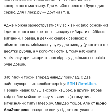
конкретного магазину. Для АлиЭкспресс це буде один
сервіс, для Плеєр.ру — другий і т. д.
Адже можна зареєструватися у всіх з них (або основних)
і для кожного конкретного випадку вибирати найбільш
вигідний. Правда, в деяких кешбек сервісах є
обмеження на мінімальну суму для виводу (у кого-то це
десятки рублів, а у кого-то і сотні), тому набирати
мінімалку при використання відразу декількох сервісів
буде довше.
Забігаючи трохи вперед наведу приклад. Є два
найпопулярніших кешбэк-сервісу:
ЕПН
і
ЛетиШоп
.
Перший надає більш високий кэшбэк, а другий зібрав
«під себе» майже тисячу магазинів (в тому числі і
вітчизняних типу Плеєр.ру, Мвидео тощо). Але от
щодо
АлиЭкспресс
наведене внизу відео-тестування