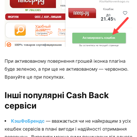
При активованому повернення грошей іконка плагіна
буде зеленою, а при ще не активованому — червоною.
Врахуйте це при покупках.
Інші популярні Cash Back
сервіси
КэшФоБрендс
— вважається чи не найкращим з усіх
кешбек сервісів в плані вигоди і надійності отримання
повернень. Виводити можна суми починаючи від одного