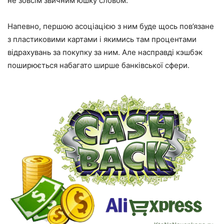
не зовсім звичним юшку словом.
Напевно, першою асоціацією з ним буде щось пов’язане
з пластиковими картами і якимись там процентами
відрахувань за покупку за ним. Але насправді кэшбэк
поширюється набагато ширше банківської сфери.