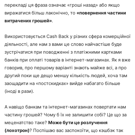
перекладі ця фраза означає «гроші назад» або якщо
виражатися більш лаконічно, то
«повернення частини
витрачених грошей»
.
Використовується Cash Back у різних сфера комерційної
діяльності, але нам з вами це слово найчастіше буде
зустрічатися при поводженні з платіжними картками
банків при оплаті товарів в інтернет-магазинах. Як я вже
говорив, про першому варіанті знають майже всі, а про
другий поки ще дещо меншу кількість людей, хоча там
заощадити на «постскидках» вийде набагато більше
(іноді в рази).
А навіщо банкам та інтернет-магазинах повертати нам
частину грошей? Чому б їх не залишити собі? Це що за
меценатство таке?
Може бути це розлучення
(лохотрон)
? Поспішаю вас заспокоїти, що кэшбэк так