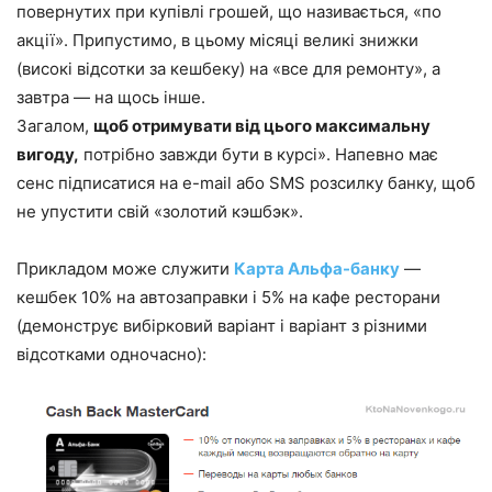
повернутих при купівлі грошей, що називається, «по
акції». Припустимо, в цьому місяці великі знижки
(високі відсотки за кешбеку) на «все для ремонту», а
завтра — на щось інше.
Загалом,
щоб отримувати від цього максимальну
вигоду,
потрібно завжди бути в курсі». Напевно має
сенс підписатися на e-mail або SMS розсилку банку, щоб
не упустити свій «золотий кэшбэк».
Прикладом може служити
Карта Альфа-банку
—
кешбек 10% на автозаправки і 5% на кафе ресторани
(демонструє вибірковий варіант і варіант з різними
відсотками одночасно):