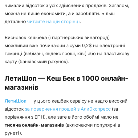
чималий відсоток з усіх здійснених продажів. Загалом,
можна не лише економити, а й заробляти. Більш
детально
читайте на цій сторінці
.
Висновок кешбека (і партнерських винагород)
можливий вже починаючи з суми 0,2$ на електронні
гаманці (вебмані, яндекс гроші, ківі) або на пластикову
карту (банківський рахунок).
ЛетиШоп — Кеш Бек в 1000 онлайн-
магазинів
ЛетиШоп
— у цього кешбек сервісу не надто високий
відсоток
за повернення грошей з АлиЭкспресс
(за
порівняння з ЕПН), але зате в його обоймі мало не
тисяча онлайн-магазинів
(включаючи популярні в
рунеті).