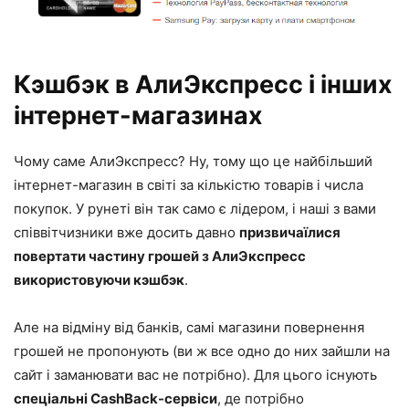
Кэшбэк в АлиЭкспресс і інших
інтернет-магазинах
Чому саме АлиЭкспресс? Ну, тому що це найбільший
інтернет-магазин в світі за кількістю товарів і числа
покупок. У рунеті він так само є лідером, і наші з вами
співвітчизники вже досить давно
призвичаїлися
повертати частину грошей з АлиЭкспресс
використовуючи кэшбэк
.
Але на відміну від банків, самі магазини повернення
грошей не пропонують (ви ж все одно до них зайшли на
сайт і заманювати вас не потрібно). Для цього існують
спеціальні CashBack-сервіси
, де потрібно