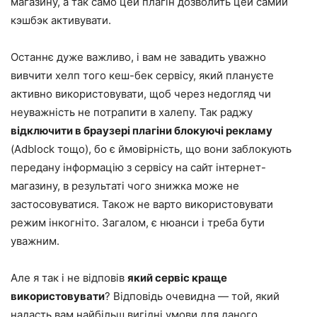
магазину, а так само цей плагін дозволить цей самий
кэшбэк активувати.
Останнє дуже важливо, і вам не завадить уважно
вивчити хелп того кеш-бек сервісу, який плануєте
активно використовувати, щоб через недогляд чи
неуважність не потрапити в халепу. Так раджу
відключити в браузері плагіни блокуючі рекламу
(Adblock тощо), бо є ймовірність, що вони заблокують
передану інформацію з сервісу на сайт інтернет-
магазину, в результаті чого знижка може не
застосовуватися. Також не варто використовувати
режим інкогніто. Загалом, є нюанси і треба бути
уважним.
Але я так і не відповів
який сервіс краще
використовувати
? Відповідь очевидна — той, який
надасть вам найбільш вигідні умови для даного