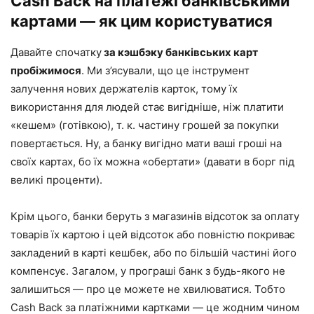
Cash Back на платежі банківськими
картами — як цим користуватися
Давайте спочатку
за кэшбэку банківських карт
пробіжимося
. Ми з’ясували, що це інструмент
залучення нових держателів карток, тому їх
використання для людей стає вигідніше, ніж платити
«кешем» (готівкою), т. к. частину грошей за покупки
повертається. Ну, а банку вигідно мати ваші гроші на
своїх картах, бо їх можна «обертати» (давати в борг під
великі проценти).
Крім цього, банки беруть з магазинів відсоток за оплату
товарів їх картою і цей відсоток або повністю покриває
закладений в карті кешбек, або по більшій частині його
компенсує. Загалом, у програші банк з будь-якого не
залишиться — про це можете не хвилюватися. Тобто
Cash Back за платіжними картками — це жодним чином