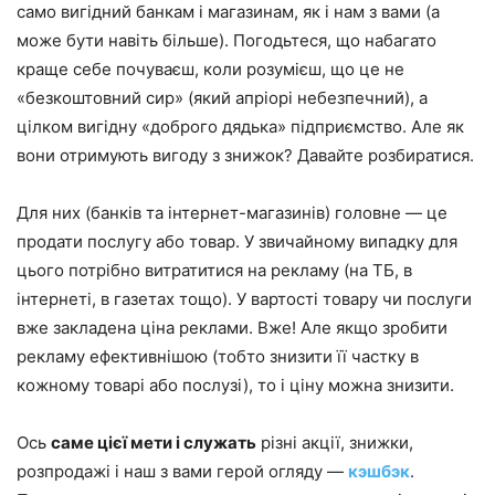
само вигідний банкам і магазинам, як і нам з вами (а
може бути навіть більше). Погодьтеся, що набагато
краще себе почуваєш, коли розумієш, що це не
«безкоштовний сир» (який апріорі небезпечний), а
цілком вигідну «доброго дядька» підприємство. Але як
вони отримують вигоду з знижок? Давайте розбиратися.
Для них (банків та інтернет-магазинів) головне — це
продати послугу або товар. У звичайному випадку для
цього потрібно витратитися на рекламу (на ТБ, в
інтернеті, в газетах тощо). У вартості товару чи послуги
вже закладена ціна реклами. Вже! Але якщо зробити
рекламу ефективнішою (тобто знизити її частку в
кожному товарі або послузі), то і ціну можна знизити.
Ось
саме цієї мети і служать
різні акції, знижки,
розпродажі і наш з вами герой огляду —
кэшбэк
.