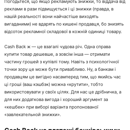
Погодьтеся, що якщо рекламують знижки, то віддача від
реклами в рази підвищується і ці знижки (правда, в
нашій реальності вони найчастіше виходять
вигаданими) не вдарять по кишені продавця, бо знизять
відсоток рекламної складової в кожній одиниці товару.
Cash Back ж — це взагалі чудова річ. Одна справа
купити товар дешевше, а зовсім інша — отримати
частину грошей з купівлі тому. Навіть з психологічної
точки зору це може бути привабливо. Ну, а банкам і
продавцям це вигідно насамперед тим, що якийсь час
ці гроші (ваш кэшбэк) можна «крутити», тобто
використовувати у своїх цілях. Для нас це дрібничка, а
для них додаткова вигода і хороший аргумент за
«кешбек» при виборі варіанта пропонованої
«завлекательной знижки».