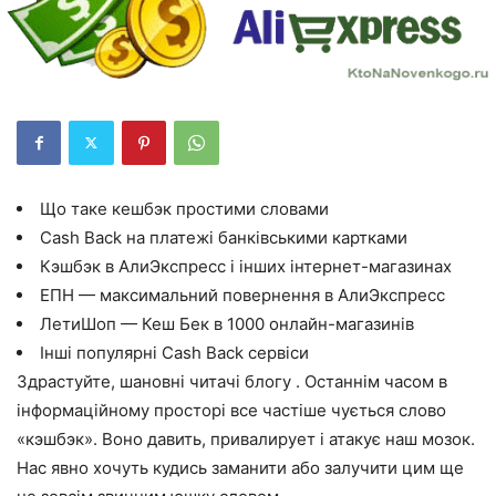
Що таке кешбэк простими словами
Cash Back на платежі банківськими картками
Кэшбэк в АлиЭкспресс і інших інтернет-магазинах
ЕПН — максимальний повернення в АлиЭкспресс
ЛетиШоп — Кеш Бек в 1000 онлайн-магазинів
Інші популярні Cash Back сервіси
Здрастуйте, шановні читачі блогу . Останнім часом в
інформаційному просторі все частіше чується слово
«кэшбэк». Воно давить, привалирует і атакує наш мозок.
Нас явно хочуть кудись заманити або залучити цим ще