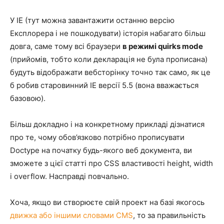
У IE (тут можна завантажити останню версію
Експлорера і не пошкодувати) історія набагато більш
довга, саме тому всі браузери
в режимі quirks mode
(прийомів, тобто коли декларація не була прописана)
будуть відображати вебсторінку точно так само, як це
б робив старовинний IE версії 5.5 (вона вважається
базовою).
Більш докладно і на конкретному прикладі дізнатися
про те, чому обов’язково потрібно прописувати
Doctype на початку будь-якого веб документа, ви
зможете з цієї статті про CSS властивості height, width
і overflow. Насправді повчально.
Хоча, якщо ви створюєте свій проект на базі якогось
движка або іншими словами CMS
, то за правильність