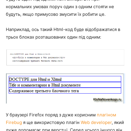
нормальних умовах поруч один з одним стояти не
будуть, якщо примусово змусити їх робити це.
Наприклад, ось такий Html-код буде відображатися в
трьох блоках розташованих один під одним:
У браузері Firefox поряд з дуже корисним
плагіном
Firebug
я ще використовую плагін
Web developer
, який
дуже допомагає при верстці. Серед усього іншого він