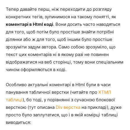
Тепер давайте перш, ніж переходити до розгляду
конкретних тегів, зупинимося на такому понятті, як
коментарі в Html коді
. Вони досить часто наводяться
для того, щоб потім було простіше знайти потрібні
ділянки або ж для того, щоб іншим було простіше
зрозуміти задум автора. Само собою зрозуміло, що
текст цих коментарів ні в якому разі не повинен
відображатися на веб сторінці, тому вони спеціальним
чином оформляються в коді.
Особливо актуальні коментарі в Html були в часи
панування табличної верстки (читайте про
ХТМЛ
таблиці
), бо тоді, у порівнянні з сучасною блокової
версткою (тут описана
Div верстка
на прикладі), дуже
просто було заплутатися, що і в якій комірці таблиці
виводиться: