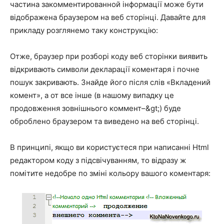
частина закомментированной інформації може бути
відображена браузером на веб сторінці. Давайте для
прикладу розглянемо таку конструкцію:
Отже, браузер при розборі коду веб сторінки виявить
відкривають символи декларації коментаря і почне
пошук закривають. Знайде його після слів «Вкладений
комент», а от все інше (в нашому випадку це
продовження зовнішнього коммент–&gt;) буде
оброблено браузером та виведено на веб сторінці.
В принципі, якщо ви користуєтеся при написанні Html
редактором коду з підсвічуванням, то відразу ж
помітите недобре по зміні кольору вашого коментаря: