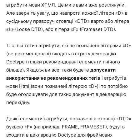
атрибути мови ХТМЛ. Це ми з вами вже розглянули.
Але зверніть увагу, що навпроти кожної літери «D» в
сусідньому праворуч стовпці «DTD» варто або літера
«L» (Loose DTD), або літера «F» (Frameset DTD).
Т. о. всі теги і атрибути, які не позначені літерами «D»
(не рекомендовані) входять в строгу декорацію
Doctype (тільки рекомендовані елементи і нічого
більше). Якщо ж ви все-таки будете
допускати
використання не рекомендованих тегів
і атрибутів
мови Html (вони позначені літерою «D»), то потрібно
буде оголошувати для таких документів декларацію
перехідну.
Деякі елементи і атрибути, позначені в стовпці «DTD»
буквою «F» (наприклад, FRAME, FRAMESET), будуть
входити в декларацію Doctype для фреймових