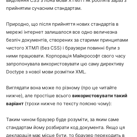
виділення CSS з лона мови ХТМЛ і як роблять зараз з
прийнятим сучасним стандартам.
Природно, що після прийняття нових стандартів в
мережі інтернет залишалося все одно величезна
безліч документів, створених за старими принципами
чистого ХТМЛ (без CSS) і браузери повинні були з
ними працювати. Корпорація Майкрософт свого часу
запропонувала використовувати цю саму директиву
Doctype з нової мови розмітки XML.
Виглядати вона може по різному (про це читайте
нижче), але простіше всього
використовувати такий
варіант
(трохи нижче по тексту поясню чому):
Таким чином браузер буде розуміти, за яким саме
стандартам йому розбирати код документа. Якщо ця
декларація має місце бути, то браузер переходить в