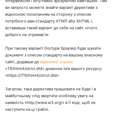
інтерфейсом і інтуїтивно зрозумілою навігацією. Там
ви запросто можете знайти варіант директиви з
відносною посиланням на сторінку з описом
потрібного вам стандарту ХТМЛ або XHTML і,
вставивши такий варіант до себе на сайт, нічого
доброго не отримаєте:
При такому варіанті Doctype браузер буде шукати
документ з описом стандарту на вашому власному
сайті, додавши до
відносної ссылке
«TR/html4/strict.dtd» доменне ім’я вашого ресурсу:
«https:///TR/html4/strict.dtd».
Загалом, така директива працювати не буде і в
майбутньому слід звертати особливу увагу на
наявність «http://www.w3.org/» в її коді, щоб не
наступити на ці граблі.