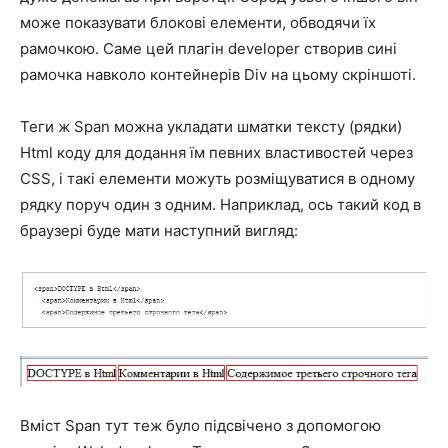
може показувати блокові елементи, обводячи їх
рамочкою. Саме цей плагін developer створив сині
рамочка навколо контейнерів Div на цьому скріншоті.
Теги ж Span можна укладати шматки тексту (рядки)
Html коду для додання їм певних властивостей через
CSS, і такі елементи можуть розміщуватися в одному
рядку поруч один з одним. Наприклад, ось такий код в
браузері буде мати наступний вигляд:
Вміст Span тут теж було підсвічено з допомогою