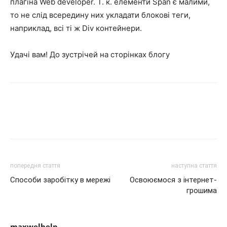
плагіна Web developer. Т. к. елементи Span є малими,
то не слід всередину них укладати блокові теги,
наприклад, всі ті ж Div контейнери.
Удачі вам! До зустрічей на сторінках блогу
попередня стаття
наступна стаття
Способи заробітку в мережі
Освоюємося з інтернет-
грошима
maxwelhelp