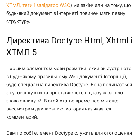
ХТМЛ, теги і валідатор W3C
) ми закінчили на тому, що
будь-який документ в інтернеті повинен мати певну
структуру.
Директива Doctype Html, Xhtml і
ХТМЛ 5
Першим елементом мови розмітки, який ви зустрінете
в будь-якому правильному Web документі (сторінці),
буде спеціальна директива Doctype. Вона починається
з кутової дужки та проставленого відразу ж за нею
знака оклику <!. В этой статье кроме нее мы еще
рассмотрим декларацию, которая называется
комментарий.
Сам по собі елемент Doctype служить для оголошення