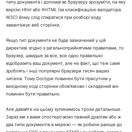
типу документа і допомагає браузеру зрозуміти, на яку
версію Html або XHTML (за класифікацією валідатора
W3C) йому слід спиратися при розборі коду
завантажує веб сторінки.
Якщо тип документа не буде зазначений у цій
директиві згідно з загальноприйнятими правилами, то
браузер, швидше за все, все одно правильно
відобразить ваш документ, але не факт, що теж саме
зроблять і інші популярні браузери тисяч ваших
читачів. Тому Doctype повинен бути присутнім у
вихідному коді сторінки обов’язково і складений він
повинен бути правильно.
Але давайте на цьому зупинимось трохи детальніше.
Зараз ми з вами спостерігаємо певний дуалізм або ж
два типи документів в мережі — як робили раніше до