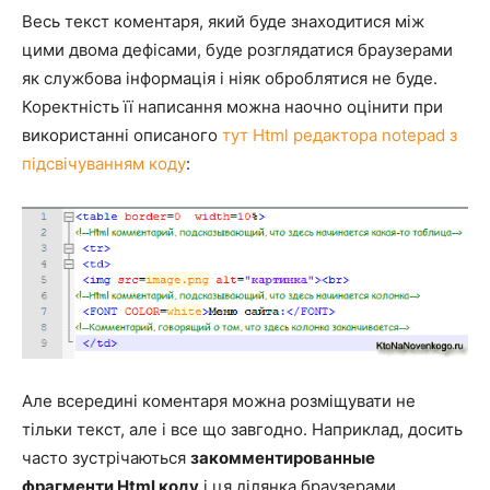
Весь текст коментаря, який буде знаходитися між
цими двома дефісами, буде розглядатися браузерами
як службова інформація і ніяк оброблятися не буде.
Коректність її написання можна наочно оцінити при
використанні описаного
тут Html редактора notepad з
підсвічуванням коду
:
Але всередині коментаря можна розміщувати не
тільки текст, але і все що завгодно. Наприклад, досить
часто зустрічаються
закомментированные
фрагменти Html коду
і ця ділянка браузерами