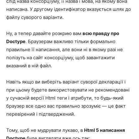
слід назва консорціуму, її назва і мова, на якому вона
написана. У другому ідентифікатор вказується шлях до
файлу суворого варіанти.
Ну, а тепер давайте розкрию вам
всю правду про
Doctype
. Браузерам важливо тільки формально
правильне її написання, але вони ні в якому разі не
полізуть на сайт консорціуму, щоб завантажити
вказаний в ній файл.
Навіть якщо ви виберіть варіант суворої декларації і
при цьому будете використовувати не рекомендовані
у сучасній версії Html теги і атрибути, то будь-який
браузер все одно вас правильно зрозуміє — це факт
перевірений і підтверджений.
Тому, щоб не мудрувати лукаво, в
Html 5 написання
Doctype
буде виглядати вже ось так: