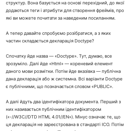
структур. Вона базується на основі перехідний, до якої
додаються теги і атрибути для створення фреймів, про
які ви можете почитати за наведеним посиланням.
А тепер давайте спробуємо розібратися, а з яких
частин складається декларація Doctype?
Спочатку йде назва — «Doctype». Тут, думаю, все
зрозуміло. Далі йде «Html» — кореневий елемент
даного мови розмітки. Потім йде вказівка — публічна
дана декларація або ж системна. Всі варіанти Doctype
є публічними, що позначається словом «PUBLIC».
А далі йдуть два ідентифікатора документа. Перший з
них називається публічним ідентифікатором
(«-//W3C//DTD HTML 4.01//EN»). Мінус означає те, що
ця декларація не зареєстрована в стандарті ІСО. Потім