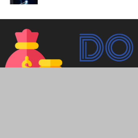
ПРО НАС
У нас ви дізнаетесь багато корисної інформації про
реальний заробіток в інтернеті, а також про створення,
просування сайту, та заробіток на ньому.