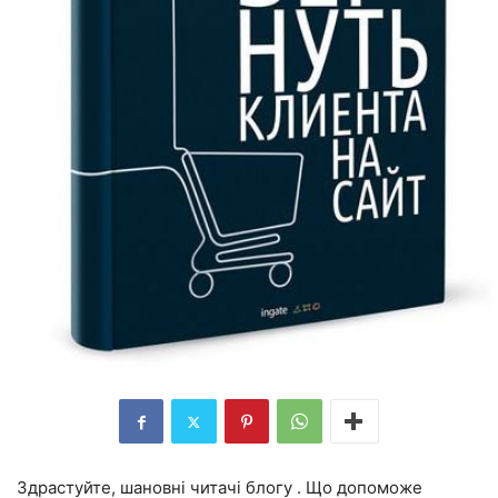
Здрастуйте, шановні читачі блогу . Що допоможе