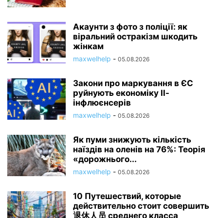
Акаунти з фото з поліції: як
віральний остракізм шкодить
жінкам
maxwelhelp
-
05.08.2026
Закони про маркування в ЄС
руйнують економіку ІІ-
інфлюєнсерів
maxwelhelp
-
05.08.2026
Як пуми знижують кількість
наїздів на оленів на 76%: Теорія
«дорожнього...
maxwelhelp
-
05.08.2026
10 Путешествий, которые
действительно стоит совершить
退休人员 среднего класса