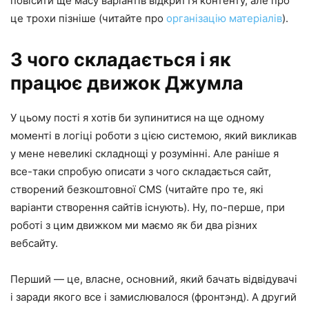
повісити ще масу варіантів відкриття контенту, але про
це трохи пізніше (читайте про
організацію матеріалів
).
З чого складається і як
працює движок Джумла
У цьому пості я хотів би зупинитися на ще одному
моменті в логіці роботи з цією системою, який викликав
у мене невеликі складнощі у розумінні. Але раніше я
все-таки спробую описати з чого складається сайт,
створений безкоштовної CMS (читайте про те, які
варіанти створення сайтів існують). Ну, по-перше, при
роботі з цим движком ми маємо як би два різних
вебсайту.
Перший — це, власне, основний, який бачать відвідувачі
і заради якого все і замислювалося (фронтэнд). А другий