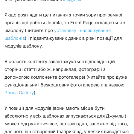
Якщо розглядати це питання з точки зору програмної
організації роботи Joomla, то Front Page складається з
шаблону (читайте про
установку і налаштування
шаблонів
) і підвантажуваних даних в різні позиції для
модулів шаблону.
В область контенту завантажуються відповідні цій
сторінці статті або ж, наприклад, фотографії з
допомогою компонента фотогалереї (читайте про дуже
функціональну і безкоштовну фотогалерею під назвою
Phoca Gallery
).
У позиції для модулів (вони мають місце бути
абсолютно у всіх шаблонах випускаються для Джумлы)
може подгружаться все, що завгодно, залежно від того,
для чого він створений (наприклад, у деяких виводяться