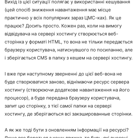
Вихід із цієї ситуації полягає у використанні кешування
(цей спосіб зниження навантаження має місце
практично у всіх популярних зараз ЦМС-ках). Як це
працює? Досить просто. Кожен раз, коли на вимогу
відвідувача на сервері хостингу створюється веб-
сторінка у форматі HTML, то вона не тільки передається
браузеру користувача, натиснувшого по посиланню, але
і зберігається CMS в папку з кешем на сервері хостингу.
І вже при наступному зверненні до цієї веб-вона не
буде створюватися заново, віднімаючи ресурс сервера
хостингу (створюючи додаткове навантаження на його
процесор), а буде передана браузеру користувача,
запит цю сторінку, з тієї самої папки на сервері
хостингу, де зберігаються всі закэшированные сторінки.
А як же тоді бути з оновленням інформації на ресурсі?
Якщо все береться з кешу движка, то будь-які внесені