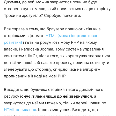
Джумлы, до веб-можна звернутися поки не буде
створено пункт меню, який посилається на цю сторінку.
Трохи не зрозуміло? Спробую пояснити.
Вся справа в тому, що браузери працюють тільки зі
сторінками в форматі
HTML (мова гіпертекстової
розмітки)
і геть не розуміють мову PHP на якому,
власне, і написана Joomla. Тому система управління
контентом (ЦМС), після того, як користувач звернеться
до тієї чи іншої веб вашого проекту, повинна встигнути
згенерувати цю сторінку, спираючись на алгоритм,
прописаний в її коді на мові PHP.
Виходить, що будь-яка сторінка такого динамічного
ресурсу
існує, тільки якщо до неї звернулися
, а
звернутися до неї ми можемо, тільки перейшовши по
HTML посилання
. Коло замкнулося. Виходить, що