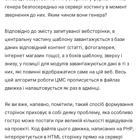
генера безпосередньо на сервері хостингу в момент
звернення до них. Яким чином вони генера?
Відповідно до змісту запитуваної вебсторінки, в
центральну частину шаблону завантажується з бази
даних відповідний контент (статті, фотогалерея,
інтернет магазин тощо), а з боків шаблону, зверху і
знизу, у позиції для модулів завантажуються дані в ті з
них, які повинні відображатися саме на цій веб. Весь
цей алгоритм роботи ЦМС прописується в файлах
движка і налаштовується як раз в адмінці.
Як ви вже, напевно, помітили, такий спосіб формування
сторінок приховує в собі деяку проблему, яка особливо
гостро може постати при великій кількості відвідувачів
на проекті. Код файлів цього движка, написаних на PHP,
інтерпретується в HTML сторінку прямо на сервері