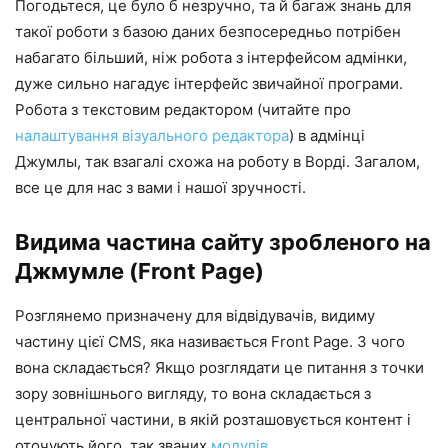
Погодьтеся, це було б незручно, та й багаж знань для
такої роботи з базою даних безпосередньо потрібен
набагато більший, ніж робота з інтерфейсом адмінки,
дуже сильно нагадує інтерфейс звичайної програми.
Робота з текстовим редактором (читайте про
налаштування візуального редактора
) в адмінці
Джумлы, так взагалі схожа на роботу в Ворді. Загалом,
все це для нас з вами і нашої зручності.
Видима частина сайту зробленого на
Джмумле (Front Page)
Розглянемо призначену для відвідувачів, видиму
частину цієї CMS, яка називається Front Page. З чого
вона складається? Якщо розглядати це питання з точки
зору зовнішнього вигляду, то вона складається з
центральної частини, в якій розташовується контент і
оточують його, так званих
модулів
.