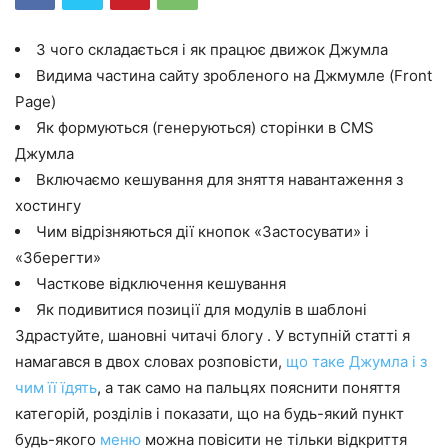
З чого складається і як працює движок Джумла
Видима частина сайту зробленого на Джмумле (Front
Page)
Як формуються (генеруються) сторінки в CMS
Джумла
Включаємо кешування для зняття навантаження з
хостингу
Чим відрізняються дії кнопок «Застосувати» і
«Зберегти»
Часткове відключення кешування
Як подивитися позиції для модулів в шаблоні
Здрастуйте, шановні читачі блогу . У вступній статті я
намагався в двох словах розповісти,
що таке Джумла і з
чим її їдять
, а так само на пальцях пояснити поняття
категорій, розділів і показати, що на будь-який пункт
будь-якого
меню
можна повісити не тільки відкриття