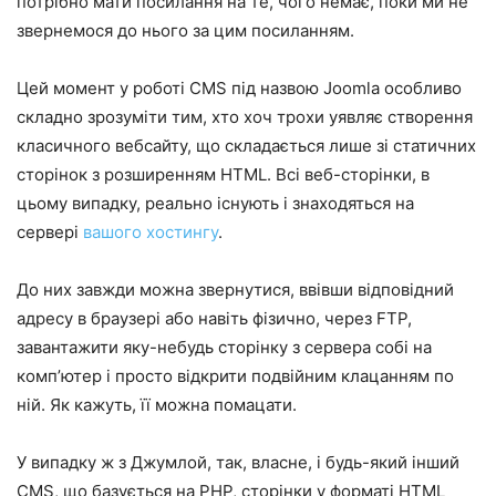
потрібно мати посилання на те, чого немає, поки ми не
звернемося до нього за цим посиланням.
Цей момент у роботі CMS під назвою Joomla особливо
складно зрозуміти тим, хто хоч трохи уявляє створення
класичного вебсайту, що складається лише зі статичних
сторінок з розширенням HTML. Всі веб-сторінки, в
цьому випадку, реально існують і знаходяться на
сервері
вашого хостингу
.
До них завжди можна звернутися, ввівши відповідний
адресу в браузері або навіть фізично, через FTP,
завантажити яку-небудь сторінку з сервера собі на
комп’ютер і просто відкрити подвійним клацанням по
ній. Як кажуть, її можна помацати.
У випадку ж з Джумлой, так, власне, і будь-який інший
CMS, що базується на PHP, сторінки у форматі HTML