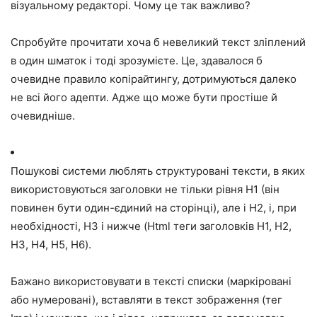
візуальному редакторі. Чому це так важливо?
Спробуйте прочитати хоча б невеликий текст зліплений
в один шматок і тоді зрозумієте. Це, здавалося б
очевидне правило копірайтингу, дотримуються далеко
не всі його адепти. Адже що може бути простіше й
очевидніше.
Пошукові системи люблять структуровані тексти, в яких
використовуються заголовки не тільки рівня H1 (він
повинен бути один-єдиний на сторінці), але і H2, і, при
необхідності, H3 і нижче (Html теги заголовків H1, H2,
H3, H4, H5, H6).
Бажано використовувати в тексті списки (маркіровані
або нумеровані), вставляти в текст зображення (тег