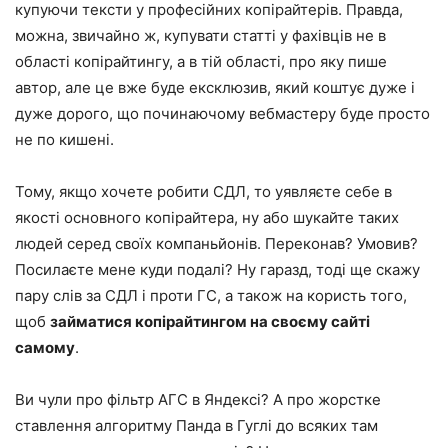
купуючи тексти у професійних копірайтерів. Правда,
можна, звичайно ж, купувати статті у фахівців не в
області копірайтингу, а в тій області, про яку пише
автор, але це вже буде ексклюзив, який коштує дуже і
дуже дорого, що починаючому вебмастеру буде просто
не по кишені.
Тому, якщо хочете робити СДЛ, то уявляєте себе в
якості основного копірайтера, ну або шукайте таких
людей серед своїх компаньйонів. Переконав? Умовив?
Посилаєте мене куди подалі? Ну гаразд, тоді ще скажу
пару слів за СДЛ і проти ГС, а також на користь того,
щоб
займатися копірайтингом на своєму сайті
самому
.
Ви чули про фільтр АГС в Яндексі? А про жорстке
ставлення алгоритму Панда в Гуглі до всяких там