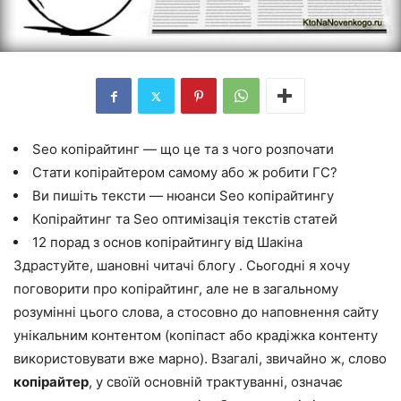
Seo копірайтинг — що це та з чого розпочати
Стати копірайтером самому або ж робити ГС?
Ви пишіть тексти — нюанси Seo копірайтингу
Копірайтинг та Seo оптимізація текстів статей
12 порад з основ копірайтингу від Шакіна
Здрастуйте, шановні читачі блогу . Сьогодні я хочу
поговорити про копірайтинг, але не в загальному
розумінні цього слова, а стосовно до наповнення сайту
унікальним контентом (копіпаст або крадіжка контенту
використовувати вже марно). Взагалі, звичайно ж, слово
копірайтер
, у своїй основній трактуванні, означає