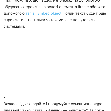
Img) і можливо, що і відео, наприклад, за допомогою
вбудованих фреймів на основі елемента Iframe або ж за
допомогою
тегів і Embed object
. Голий текст буде гірше
сприйматися не тільки читачами, але пошуковими
системами.
Заздалегідь складайте і продумуйте семантичне ядро
для майбутньої статті. «Навіщо» — запитаєте? Та потім,