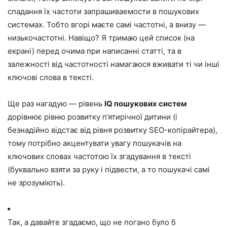
спадання їх частоти запрашиваемости в пошукових
системах. Тобто вгорі маєте самі частотні, а внизу —
низькочастотні. Навіщо? Я тримаю цей список (на
екрані) перед очима при написанні статті, та в
залежності від частотності намагаюся вживати ті чи інші
ключові слова в тексті.
Ще раз нагадую — рівень
IQ пошукових систем
дорівнює рівню розвитку п’ятирічної дитини (і
безнадійно відстає від рівня розвитку SEO-копірайтера),
тому потрібно акцентувати увагу пошукачів на
ключових словах частотою їх згадування в тексті
(буквально взяти за руку і підвести, а то пошукачі самі
не зрозуміють).
Так, а давайте згадаємо, що не погано було б