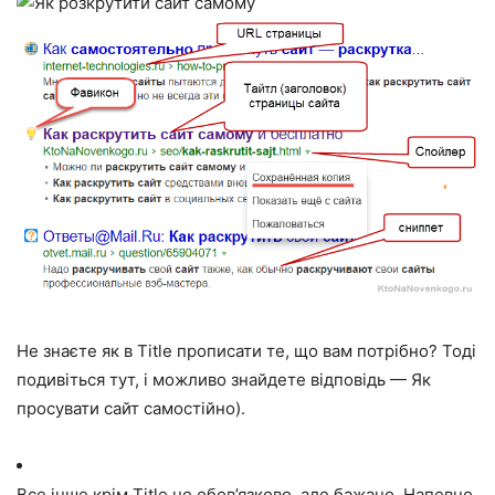
Не знаєте як в Title прописати те, що вам потрібно? Тоді
подивіться тут, і можливо знайдете відповідь — Як
просувати сайт самостійно).
Все інше крім Title не обов’язково, але бажано. Напевно