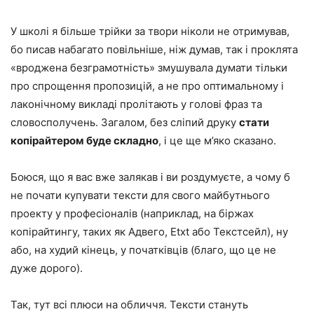
У школі я більше трійки за твори ніколи не отримував,
бо писав набагато повільніше, ніж думав, так і проклята
«вроджена безграмотність» змушувала думати тільки
про спрощення пропозицій, а не про оптимальному і
лаконічному викладі пролітають у голові фраз та
словосполучень. Загалом, без сліпий друку
стати
копірайтером буде складно
, і це ще м’яко сказано.
Боюся, що я вас вже залякав і ви роздумуєте, а чому б
не почати купувати тексти для свого майбутнього
проекту у професіоналів (наприклад, на біржах
копірайтингу, таких як Адвего, Etxt або Текстсейл), ну
або, на худий кінець, у початківців (благо, що це не
дуже дорого).
Так, тут всі плюси на обличчя. Тексти стануть