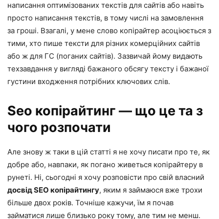
написання оптимізованих текстів для сайтів або навіть
просто написання текстів, в тому числі на замовлення
за гроші. Взагалі, у мене слово копірайтер асоціюється з
тими, хто пише тексти для різних комерційних сайтів
або ж для ГС (поганих сайтів). Зазвичай йому видають
техзавдання у вигляді бажаного обсягу тексту і бажаної
густини входження потрібних ключових слів.
Seo копірайтинг — що це та з
чого розпочати
Але знову ж таки в цій статті я не хочу писати про те, як
добре або, навпаки, як погано живеться копірайтеру в
рунеті. Ні, сьогодні я хочу розповісти про свій власний
досвід SEO копірайтингу
, яким я займаюся вже трохи
більше двох років. Точніше кажучи, їм я почав
займатися лише близько року тому, але тим не менш.