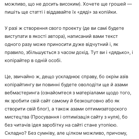
можливо, що не досить високим). Хочете ще грошей —
пишіть ще статті і віддавайте їх «дяді» за копійки.
У разі ж створення свого проекту (де ви самі будете
виступати в якості автора), написаний вами текст
одного разу може приносити дуже відчутний і, як
правило, збільшується з часом дохід. Тут ви і «дядько», і
копірайтер в одній особі.
Це, звичайно ж, дещо ускладнює справу, бо окрім азів
копірайтингу ви повинні будете оволодіти ще й азами
вебмастеринга (ознайомтеся з матеріалами щодо того,
як зробити свій сайт самому й безкоштовно або як
створити свій блог), а також азами оптимизаторского
мистецтва (Просування і оптимізація сайту з нуля), бо
без читачів ідея заробітку на сайті стане утопією.
Складно? Без сумніву, але цілком можливо, причому,