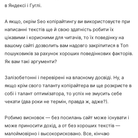
в Яндексі і Гуглі.
А якщо, окрім Seo копірайтингу ви використовуєте при
написанні текстів ще й свою здатність робити їх
цікавими і корисними для читачів, то їх поведінку на
вашому сайті дозволить вам надовго закріпитися в Топ
пошуковиків за рахунок хороших поведінкових факторів.
Як вам такі аргументи?
Залізобетонні і перевірені на власному досвіді. Ну, а
якщо крім свого таланту копірайтера ви ще розкриєте в
собі і талант оптимізатора, то успіх не змусить себе
чекати (два роки не термін, правда ж, адже?).
Робимо висновок — без посилань сайт може існувати і
може приносити дохід, а от без хороших текстів —
малоймовірно і высокорисковано. Все, кінчаю