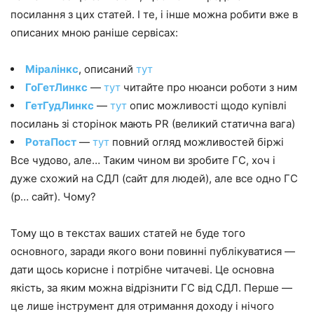
посилання з цих статей. І те, і інше можна робити вже в
описаних мною раніше сервісах:
Міралінкс
, описаний
тут
ГоГетЛинкс
—
тут
читайте про нюанси роботи з ним
ГетГудЛинкс
—
тут
опис можливості щодо купівлі
посилань зі сторінок мають PR (великий статична вага)
РотаПост
—
тут
повний огляд можливостей біржі
Все чудово, але… Таким чином ви зробите ГС, хоч і
дуже схожий на СДЛ (сайт для людей), але все одно ГС
(р… сайт). Чому?
Тому що в текстах ваших статей не буде того
основного, заради якого вони повинні публікуватися —
дати щось корисне і потрібне читачеві. Це основна
якість, за яким можна відрізнити ГС від СДЛ. Перше —
це лише інструмент для отримання доходу і нічого