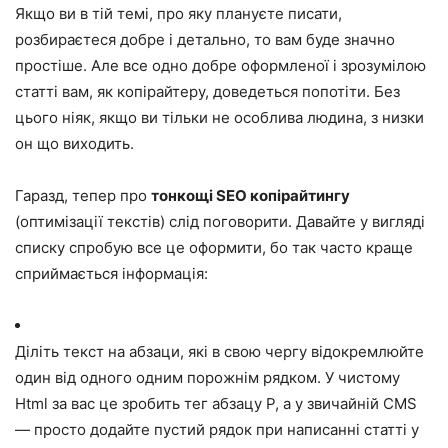
Якщо ви в тій темі, про яку плануєте писати,
розбираєтеся добре і детально, то вам буде значно
простіше. Але все одно добре оформленої і зрозумілою
статті вам, як копірайтеру, доведеться попотіти. Без
цього ніяк, якщо ви тільки не особлива людина, з низки
он що виходить.
Гаразд, тепер про
тонкощі SEO копірайтингу
(оптимізації текстів) слід поговорити. Давайте у вигляді
списку спробую все це оформити, бо так часто краще
сприймається інформація:
Діліть текст на абзаци, які в свою чергу відокремлюйте
один від одного одним порожнім рядком. У чистому
Html за вас це зробить тег абзацу P, а у звичайній CMS
— просто додайте пустий рядок при написанні статті у