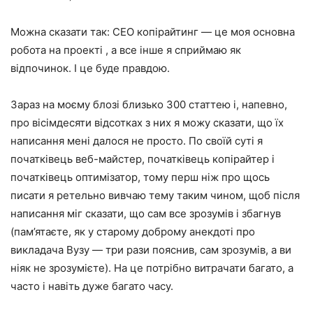
Можна сказати так: СЕО копірайтинг — це моя основна
робота на проекті , а все інше я сприймаю як
відпочинок. І це буде правдою.
Зараз на моєму блозі близько 300 статтею і, напевно,
про вісімдесяти відсотках з них я можу сказати, що їх
написання мені далося не просто. По своїй суті я
початківець веб-майстер, початківець копірайтер і
початківець оптимізатор, тому перш ніж про щось
писати я ретельно вивчаю тему таким чином, щоб після
написання міг сказати, що сам все зрозумів і збагнув
(пам’ятаєте, як у старому доброму анекдоті про
викладача Вузу — три рази пояснив, сам зрозумів, а ви
ніяк не зрозумієте). На це потрібно витрачати багато, а
часто і навіть дуже багато часу.