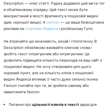
Description — опис статті. Раджу додавати цей мета-тег
в обов’язковому порядку. Цей текст може бути
використаний в якості фрагменту в пошуковій видачі
(див. скріншот вище). А
сніппет
— це ваша безкоштовна
реклама на
сторінках Яндекса
і російському Гуглі.
Не втрачайте цю можливість, нехай і гіпотетичну. В
Description обов’язково вживайте ключові слова і
зробіть текст інтригуючим або інтригуючим. Це
дозволить підвищити кількість переходів на ваш сайт з
пошукової видачі. Не хочу створювати для цього
окремий пункт, але на кількість кліків з пошукової
видачі Яндекса впливає (і часто дуже сильно) іконка
Favicon (читайте про те, як зробити самому або
завантажити favicon.
Питання про
щільності ключів в тексті
зараз для