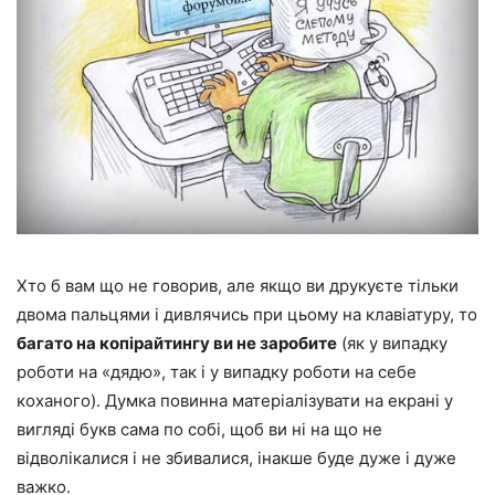
Хто б вам що не говорив, але якщо ви друкуєте тільки
двома пальцями і дивлячись при цьому на клавіатуру, то
багато на копірайтингу ви не заробите
(як у випадку
роботи на «дядю», так і у випадку роботи на себе
коханого). Думка повинна матеріалізувати на екрані у
вигляді букв сама по собі, щоб ви ні на що не
відволікалися і не збивалися, інакше буде дуже і дуже
важко.