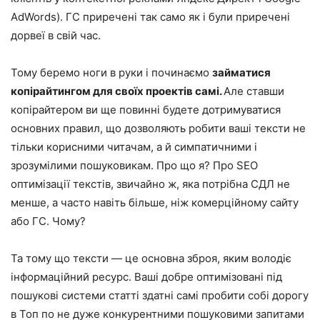
AdWords). ГС приречені так само як і були приречені
дорвеї в свій час.
Тому беремо ноги в руки і починаємо
займатися
копірайтингом для своїх проектів самі.
Але ставши
копірайтером ви ще повинні будете дотримуватися
основних правил, що дозволяють робити ваші тексти не
тільки корисними читачам, а й симпатичними і
зрозумілими пошуковикам. Про що я? Про SEO
оптимізації текстів, звичайно ж, яка потрібна СДЛ не
менше, а часто навіть більше, ніж комерційному сайту
або ГС. Чому?
Та тому що тексти — це основна зброя, яким володіє
інформаційний ресурс. Ваші добре оптимізовані під
пошукові системи статті здатні самі пробити собі дорогу
в Топ по не дуже конкурентними пошуковими запитами