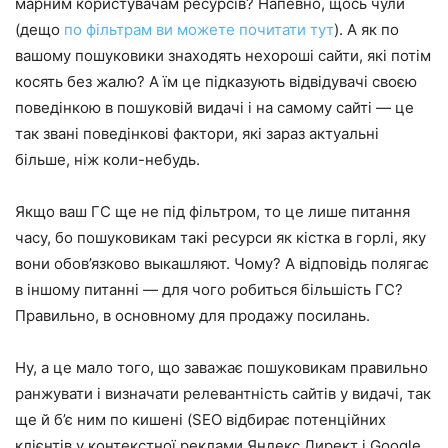
марним користувачам ресурсів? Напевно, щось чули
(дещо
по фільтрам ви можете почитати тут
). А як по
вашому пошуковики знаходять нехороші сайти, які потім
косять без жалю? А їм це підказують відвідувачі своєю
поведінкою в пошуковій видачі і на самому сайті — це
так звані поведінкові фактори, які зараз актуальні
більше, ніж коли-небудь.
Якщо ваш ГС ще не під фільтром, то це лише питання
часу, бо пошуковикам такі ресурси як кістка в горлі, яку
вони обов’язково выкашляют. Чому? А відповідь полягає
в іншому питанні — для чого робиться більшість ГС?
Правильно, в основному для продажу посилань.
Ну, а це мало того, що заважає пошуковикам правильно
ранжувати і визначати релевантність сайтів у видачі, так
ще й б’є ним по кишені (SEO відбирає потенційних
клієнтів у контекстної реклами Яндекс Директ і Google