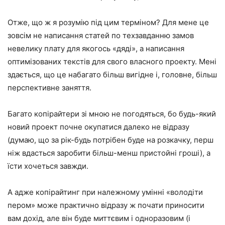
Отже, що ж я розумію під цим терміном? Для мене це
зовсім не написання статей по техзавданню замов
невелику плату для якогось «дяді», а написання
оптимізованих текстів для свого власного проекту. Мені
здається, що це набагато більш вигідне і, головне, більш
перспективне заняття.
Багато копірайтери зі мною не погодяться, бо будь-який
новий проект почне окупатися далеко не відразу
(думаю, що за рік-будь потрібен буде на розкачку, перш
ніж вдасться заробити більш-менш пристойні гроші), а
їсти хочеться завжди.
А адже копірайтинг при належному умінні «володіти
пером» може практично відразу ж почати приносити
вам дохід, але він буде миттєвим і одноразовим (і