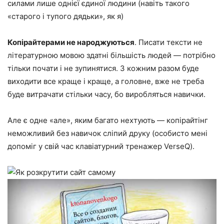
силами лише однієї єдиної людини (навіть такого
«старого і тупого дядьки», як я)
Копірайтерами не народжуються
. Писати тексти не
літературною мовою здатні більшість людей — потрібно
тільки почати і не зупинятися. З кожним разом буде
виходити все краще і краще, а головне, вже не треба
буде витрачати стільки часу, бо виробляться навички.
Але є одне «але», яким багато нехтують — копірайтінг
неможливий без навичок сліпий друку (особисто мені
допоміг у свій час клавіатурний тренажер VerseQ).