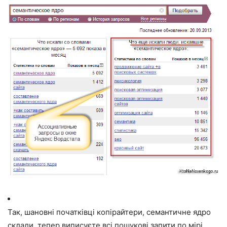
Так, шановні початківці копірайтери, семантичне ядро
склали, тепер виписуєте всі пошукові запити по мірі